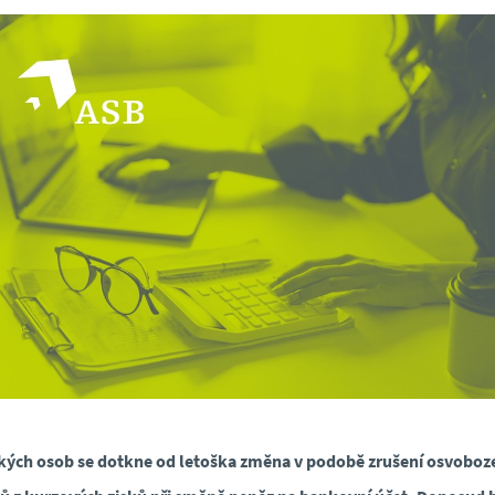
kých osob se dotkne od letoška změna v podobě zrušení osvoboz