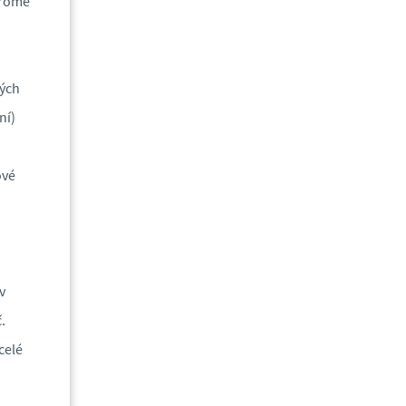
kromě
ých
ní)
ové
v
.
celé