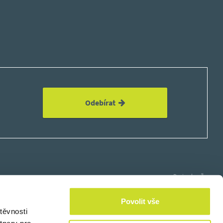
Odebírat
Design by
Povolit vše
těvnosti