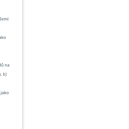
všemi
ako
dů na
. b)
 jako