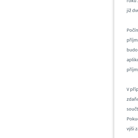
roku 
již d
Počín
příjm
budou
aplik
příjm
V pří
zdaňo
součt
Pokud
výši 