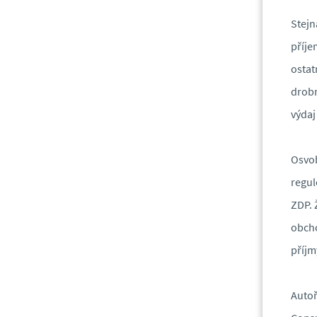
Stejn
příje
ostat
drobn
výdaj
Osvob
regul
ZDP. 
obcho
příjm
Autoř