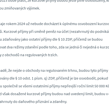
2023 bude platit, že kurzové příjmy budou ještě plně osvobozeny, 
vou zmiňovaných výjimek.
aje rokem 2024 už nebude docházet k úplnému osvobození kurzov
ů. Kurzové příjmy při směně peněz na účet (nezahrnutý do podniká
 zdaňovány jako ostatní příjmy dle § 10 ZDP, přičemž se budou
ovat dva režimy zdanění podle toho, zda se jedná či nejedná o kurz
y z obchodů na regulovaných trzích.
padě, že nejde o obchody na regulovaném trhnu, budou tyto příjmy
vány dle § 10 odst. 1 písm. q) ZDP, přičemž je lze osvobodit, pokud 
u společně se všemi ostatními příjmy nepřevýší roční limit 50 000 Kč
 však dosažené kurzové příjmy budou nad uvedený limit, budou v 
zahrnuty do daňového přiznání a zdaněny.