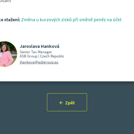
ltant
e stažení:
Změna u kurzových zisků při směně peněz na účet
Jaroslava Hanková
Senior Tax Manager
ASB Group | Czech Republic
jhankova@asbgroup.eu
Zpět