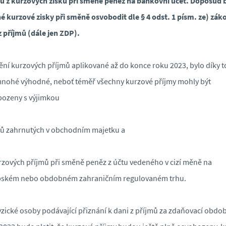
ů z kurzových zisků při směně peněz na bankovní účet. Doposud 
 kurzové zisky při směně osvobodit dle § 4 odst. 1 písm. ze) zák
z příjmů (dále jen ZDP).
ní kurzových příjmů aplikované až do konce roku 2023, bylo díky 
nohé výhodné, neboť téměř všechny kurzové příjmy mohly být
ozeny s výjimkou
tů zahrnutých v obchodním majetku a
rzových příjmů při směně peněz z účtu vedeného v cizí měně na
pském nebo obdobném zahraničním regulovaném trhu.
yzické osoby podávající přiznání k dani z příjmů za zdaňovací obdob