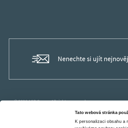
Nenechte si ujít nejnověj
© 2026
ASB Group.
All rights reserved.
Tato webová stránka použ
K personalizaci obsahu a 