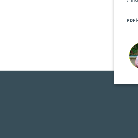
Consu
PDF k