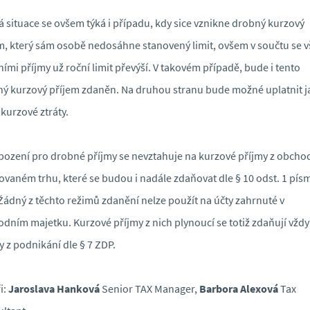
á situace se ovšem týká i případu, kdy sice vznikne drobný kurzový
m, který sám osobě nedosáhne stanovený limit, ovšem v součtu se 
ními příjmy už roční limit převýší. V takovém případě, bude i tento
ý kurzový příjem zdaněn. Na druhou stranu bude možné uplatnit j
 kurzové ztráty.
ození pro drobné příjmy se nevztahuje na kurzové příjmy z obcho
ovaném trhu, které se budou i nadále zdaňovat dle § 10 odst. 1 písm
Žádný z těchto režimů zdanění nelze použít na účty zahrnuté v
dním majetku. Kurzové příjmy z nich plynoucí se totiž zdaňují vždy
y z podnikání dle § 7 ZDP.
i:
Jaroslava Hanková
Senior TAX Manager,
Barbora Alexová
Tax