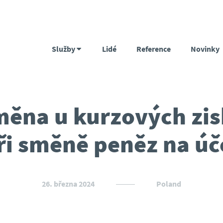
Služby
Lidé
Reference
Novinky
ěna u kurzových zi
ři směně peněz na úč
26. března 2024
Poland