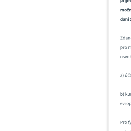
příjm
možné
dani 
Zdaně
pro m
osvob
a) úč
b) ku
evro
Pro f