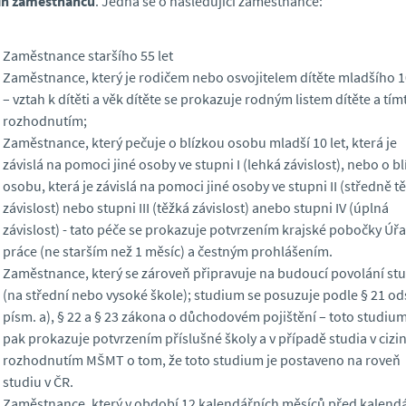
in zaměstnanců
. Jedná se o následující zaměstnance:
Zaměstnance staršího 55 let
Zaměstnance, který je rodičem nebo osvojitelem dítěte mladšího 10
– vztah k dítěti a věk dítěte se prokazuje rodným listem dítěte a tím
rozhodnutím;
Zaměstnance, který pečuje o blízkou osobu mladší 10 let, která je
závislá na pomoci jiné osoby ve stupni I (lehká závislost), nebo o b
osobu, která je závislá na pomoci jiné osoby ve stupni II (středně t
závislost) nebo stupni III (těžká závislost) anebo stupni IV (úplná
závislost) - tato péče se prokazuje potvrzením krajské pobočky Úř
práce (ne starším než 1 měsíc) a čestným prohlášením.
Zaměstnance, který se zároveň připravuje na budoucí povolání st
(na střední nebo vysoké škole); studium se posuzuje podle § 21 ods
písm. a), § 22 a § 23 zákona o důchodovém pojištění – toto studium
pak prokazuje potvrzením příslušné školy a v případě studia v cizi
rozhodnutím MŠMT o tom, že toto studium je postaveno na roveň
studiu v ČR.
Zaměstnance, který v období 12 kalendářních měsíců před kalend