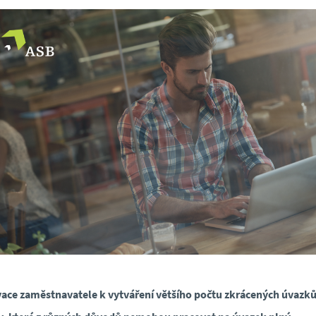
ace zaměstnavatele k vytváření většího počtu zkrácených úvazků