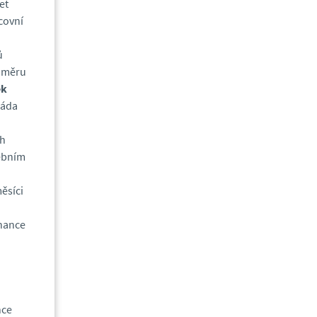
et
covní
ů
oměru
ek
láda
ch
ebním
ěsíci
nance
nce