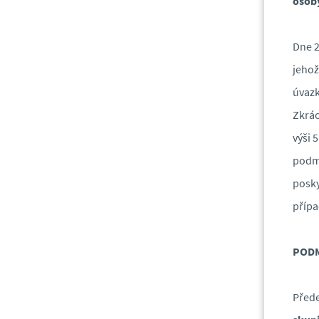
osoby
Dne 2
jehož
úvazk
Zkrác
výši 
podmí
posky
přípa
PODM
Přede