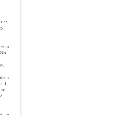
 let
to
lízkou
ěžká
adu
udiem
t. 1
 se
ně
ářním