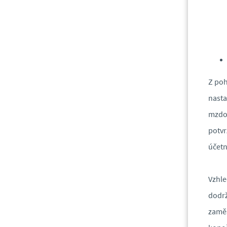
Z poh
nasta
mzdov
potvr
účetn
Vzhle
dodrž
zaměs