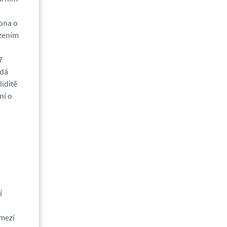
kona o
rzením
7
ádá
iditě
ní o
í
zmezí