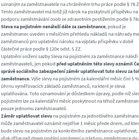
uznaným za zaměstnavatele na chráněném trhu práce podle § 78 Z
Tento zaměstnavatel má totiž již nárok na poskytnutí příspěvku na
podporu zaměstnávání osob se zdravotním postižením podle § 78
Sleva na pojistném nenáleží dále za zaměstnance
, pokud je
zaměstnanec uveden v měsíčním přehledu nákladů na náhrady m
zaměstnanců pro uplatnění nároku na výplatu příspěvku v době
částečné práce podle § 120e odst. 5 ZZ.
Uplatnění snížení sazby Sleva na pojistném za zaměstnance náleží
zaměstnavateli, jen pokud
před uplatněním této slevy oznámil Č
správě sociálního zabezpečení záměr uplatňovat tuto slevu za t
zaměstnance
. Výše slevy na pojistném za kalendářní měsíc činí 5 %
úhrnu vyměřovacích základů zaměstnanců, na které je sleva
uplatňována. Toto oznamování je důsledkem úpravy, podle níž sle
pojistném lze za kalendářní měsíc poskytnout na téhož zaměstnan
pouze jednomu zaměstnavateli.
Záměr uplatňovat slevu
na pojistném za jednotlivého zaměstnan
může zaměstnavatel oznámit nejdříve 1 měsíc přede dnem, od kte
bude slevu na pojistném za konkrétního zaměstnance uplatňovat,
však dříve než dnem podání oznámení o nástupu zaměstnance do