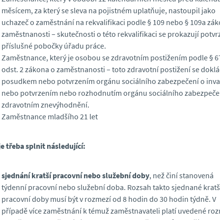
měsícem, za který se sleva na pojistném uplatňuje, nastoupil jako
uchazeč o zaměstnání na rekvalifikaci podle § 109 nebo § 109a zá
zaměstnanosti – skutečnosti o této rekvalifikaci se prokazují potv
příslušné pobočky úřadu práce.
Zaměstnance, který je osobou se zdravotním postižením podle § 6
odst. 2 zákona o zaměstnanosti – toto zdravotní postižení se dokl
posudkem nebo potvrzením orgánu sociálního zabezpečení o inval
nebo potvrzením nebo rozhodnutím orgánu sociálního zabezpeče
zdravotním znevýhodnění.
Zaměstnance mladšího 21 let
je třeba splnit následující:
sjednání kratší pracovní nebo služební doby
, než činí stanovená
týdenní pracovní nebo služební doba. Rozsah takto sjednané kratš
pracovní doby musí být v rozmezí od 8 hodin do 30 hodin týdně. V
případě více zaměstnání k témuž zaměstnavateli platí uvedené ro