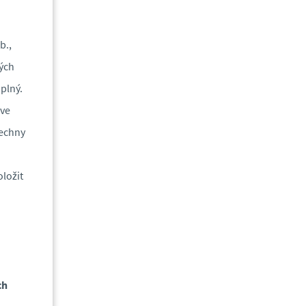
b.,
ných
plný.
 ve
šechny
ložit
ch