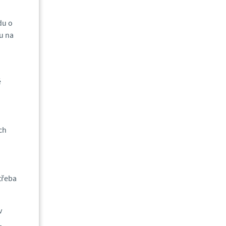
du o
vu na
é
ch
třeba
v