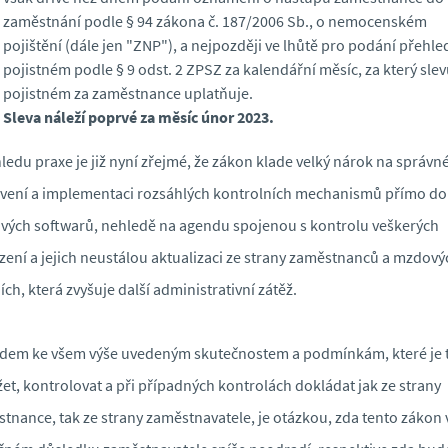
zaměstnání podle § 94 zákona č. 187/2006 Sb., o nemocenském
pojištění (dále jen "ZNP"), a nejpozději ve lhůtě pro podání přehle
pojistném podle § 9 odst. 2 ZPSZ za kalendářní měsíc, za který sle
pojistném za zaměstnance uplatňuje.
Sleva náleží poprvé za měsíc únor 2023.
ledu praxe je již nyní zřejmé, že zákon klade velký nárok na správn
vení a implementaci rozsáhlých kontrolních mechanismů přímo do
ých softwarů, nehledě na agendu spojenou s kontrolu veškerých
zení a jejich neustálou aktualizaci ze strany zaměstnanců a mzdový
ích, která zvyšuje další administrativní zátěž.
dem ke všem výše uvedeným skutečnostem a podmínkám, které je 
et, kontrolovat a při případných kontrolách dokládat jak ze strany
tnance, tak ze strany zaměstnavatele, je otázkou, zda tento zákon 