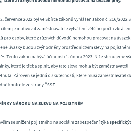
, které z různých důvodů nemohou pracovat na úvazek plný.
2. července 2022 byl ve Sbírce zákonů vyhlášen zákon č. 216/2022 S
 cílem je motivovat zaměstnavatele vytváření většího počtu zkráce
ů pro osoby, které z různých důvodů nemohou pracovat na úvazek 
ené úvazky budou zvýhodněny prostřednictvím slevy na pojistném
5 %. Tento zákon nabývá účinnosti 1. února 2023. Níže shrnujeme v
nky, které je třeba splnit, aby tato sleva mohla být zaměstnavateli
tnuta. Zároveň se jedná o skutečnosti, které musí zaměstnavatel do
dné kontrole ze strany ČSSZ.
ÍNKY NÁROKU NA SLEVU NA POJISTNÉM
vším se snížení pojistného na sociální zabezpečení týká
specifický