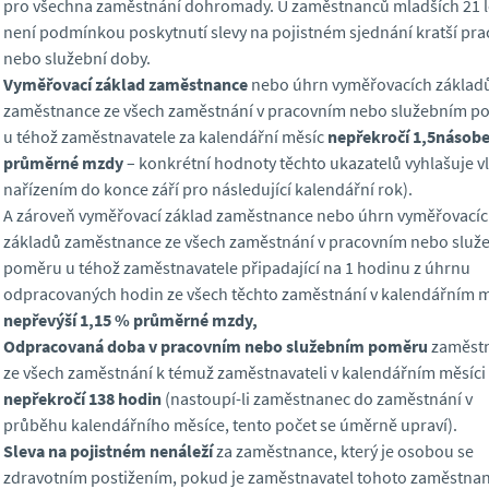
pro všechna zaměstnání dohromady. U zaměstnanců mladších 21 l
není podmínkou poskytnutí slevy na pojistném sjednání kratší pra
nebo služební doby.
Vyměřovací základ zaměstnance
nebo úhrn vyměřovacích základ
zaměstnance ze všech zaměstnání v pracovním nebo služebním p
u téhož zaměstnavatele za kalendářní měsíc
nepřekročí 1,5násob
průměrné
mzdy
– konkrétní hodnoty těchto ukazatelů vyhlašuje v
nařízením do konce září pro následující kalendářní rok).
A zároveň vyměřovací základ zaměstnance nebo úhrn vyměřovací
základů zaměstnance ze všech zaměstnání v pracovním nebo služ
poměru u téhož zaměstnavatele připadající na 1 hodinu z úhrnu
odpracovaných hodin ze všech těchto zaměstnání v kalendářním m
nepřevýší 1,15 % průměrné mzdy,
Odpracovaná doba v pracovním nebo služebním poměru
zaměst
ze všech zaměstnání k témuž zaměstnavateli v kalendářním měsíci
nepřekročí 138 hodin
(nastoupí-li zaměstnanec do zaměstnání v
průběhu kalendářního měsíce, tento počet se úměrně upraví).
Sleva na pojistném nenáleží
za zaměstnance, který je osobou se
zdravotním postižením, pokud je zaměstnavatel tohoto zaměstna