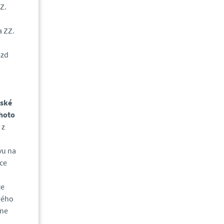
Z.
a ZZ.
ezd
eské
ohoto
 z
vu na
ce
ce
rého
 ne