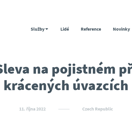
Služby
Lidé
Reference
Novinky
Sleva na pojistném př
krácených úvazcích
11. října 2022
Czech Republic