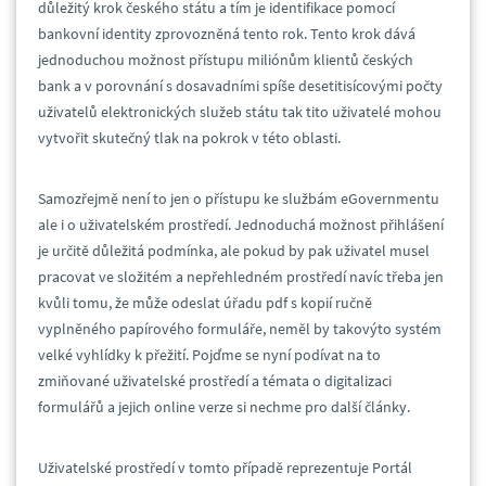
důležitý krok českého státu a tím je identifikace pomocí
bankovní identity zprovozněná tento rok. Tento krok dává
jednoduchou možnost přístupu miliónům klientů českých
bank a v porovnání s dosavadními spíše desetitisícovými počty
uživatelů elektronických služeb státu tak tito uživatelé mohou
vytvořit skutečný tlak na pokrok v této oblasti.
Samozřejmě není to jen o přístupu ke službám eGovernmentu
ale i o uživatelském prostředí. Jednoduchá možnost přihlášení
je určitě důležitá podmínka, ale pokud by pak uživatel musel
pracovat ve složitém a nepřehledném prostředí navíc třeba jen
kvůli tomu, že může odeslat úřadu pdf s kopií ručně
vyplněného papírového formuláře, neměl by takovýto systém
velké vyhlídky k přežití. Pojďme se nyní podívat na to
zmiňované uživatelské prostředí a témata o digitalizaci
formulářů a jejich online verze si nechme pro další články.
Uživatelské prostředí v tomto případě reprezentuje Portál