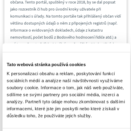
občana. Tento portál, spuštěný v roce 2018, by se dal popsat
jako rozcestník či hub pro úvodní kroky uživatele při
komunikaci s úřady. Na tomto portále tak přihlášený občan vidí
většinu dostupných údajů o něm z připojených registrů (např.
informace o evidovaných dokladech, údaje z katastru
nemovitostí, počet bodů z Bodového hodnocení řidiče atd.) a
má tu možnost přejít k virtuálním „přepážkám“ jednotlivých
úřadů, které již část své agendy online nabízejí. Můžete tak
přímo odsud zahájit komunikaci s Česko správou sociálního
Tato webová stránka používá cookies
zabezpečení, Ministerstvem práce a sociálních věcí či Úřadem
práce. Zajímavou možností je i propojení s Datovou schránkou
K personalizaci obsahu a reklam, poskytování funkcí
daného občana, takže můžete se zprávami pracovat přímo z
sociálních médií a analýze naší návštěvnosti využíváme
portálu bez další nutnosti přihlášení. Ministerstvo vnitra uvádí
soubory cookie. Informace o tom, jak náš web používáte,
tento přehled funkcí a služeb:
sdílíme se svými partnery pro sociální média, inzerci a
analýzy. Partneři tyto údaje mohou zkombinovat s dalšími
informacemi, které jste jim poskytli nebo které získali v
Výpis bodového hodnocení řidiče.
důsledku toho, že používáte jejich služby.
Založení datové schránky.
Archivace datových zpráv.
Podání daňového přiznání.