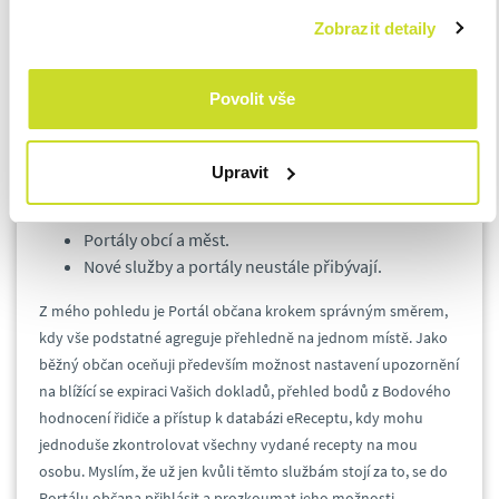
Výpis z Rejstříku trestů.
Zobrazit detaily
Výpis z živnostenského rejstříku.
Vyřídit živnostenské oprávnění.
Povolit vše
Informace z katastru nemovitostí.
Přístup k eReceptu.
Informace o pracovní neschopnosti.
Upravit
Přehled o důchodovém pojištění.
Notifikace platnosti dokladů.
Portály obcí a měst.
Nové služby a portály neustále přibývají.
Z mého pohledu je Portál občana krokem správným směrem,
kdy vše podstatné agreguje přehledně na jednom místě. Jako
běžný občan oceňuji především možnost nastavení upozornění
na blížící se expiraci Vašich dokladů, přehled bodů z Bodového
hodnocení řidiče a přístup k databázi eReceptu, kdy mohu
jednoduše zkontrolovat všechny vydané recepty na mou
osobu. Myslím, že už jen kvůli těmto službám stojí za to, se do
Portálu občana přihlásit a prozkoumat jeho možnosti.