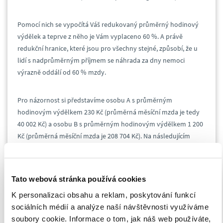
Pomocí nich se vypočítá Váš redukovaný průměrný hodinový
výdělek a teprve z něho je Vám vyplaceno 60 %. A právě
redukční hranice, které jsou pro všechny stejné, způsobí, že u
lidí s nadprůměrným příjmem se náhrada za dny nemoci
výrazně oddálí od 60 % mzdy.
Pro názornost si představíme osobu A s průměrným
hodinovým výdělkem 230 Kč (průměrná měsíční mzda je tedy
40 002 Kč) a osobu B s průměrným hodinovým výdělkem 1 200
Kč (průměrná měsíční mzda je 208 704 Kč). Na následujícím
grafu je vidět rozdíl mezi hodinovou odměnou ve výši 60 %
průměrného výdělku a hodinovou odměnou při použití
redukčních hranic.
Tato webová stránka používá cookies
K personalizaci obsahu a reklam, poskytování funkcí
sociálních médií a analýze naší návštěvnosti využíváme
soubory cookie. Informace o tom, jak náš web používáte,