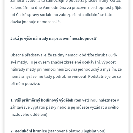
zaměstnavatel, a to samozřejmě pouze za pracovní dny. Od 15.
kalendářního dne Vám odměna za pracovní neschopnost přijde
od České správy sociálního zabezpečení a oficiálně se tato
dávka jmenuje nemocenské.
Jaká je výše náhrady na pracovní neschopnost?
Obecná představa je, že za dny nemoci obdržíte zhruba 60 %
své mzdy. To je ovšem značně zkreslené očekávání. Výpočet
náhrady mzdy při nemoci není zrovna jednoduchý a myslím, že
nemá smysl se mu tady podrobně věnovat. Podstatné je, že se
při něm používá:
1. Váš průměrný hodinový výdělek
(ten většinou naleznete v
záhlaví své výplatní pásky nebo si jej můžete vyžádat u svého
mzdového oddělení)
2. Redukční hranice
(stanovené platnou legislativou)