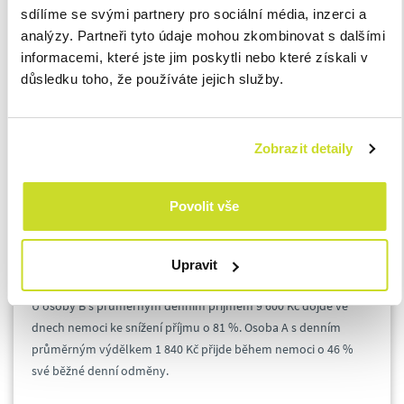
sdílíme se svými partnery pro sociální média, inzerci a
analýzy. Partneři tyto údaje mohou zkombinovat s dalšími
informacemi, které jste jim poskytli nebo které získali v
důsledku toho, že používáte jejich služby.
Zobrazit detaily
Povolit vše
Upravit
Z grafu je jasně patrný dopad pracovní neschopnosti na mzdu.
U osoby B s průměrným denním příjmem 9 600 Kč dojde ve
dnech nemoci ke snížení příjmu o 81 %. Osoba A s denním
průměrným výdělkem 1 840 Kč přijde během nemoci o 46 %
své běžné denní odměny.