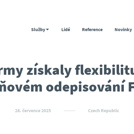
Služby
Lidé
Reference
Novinky
rmy získaly flexibilit
ňovém odepisování 
28. července 2025
Czech Republic