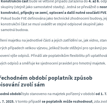
Konstrukční část
bude ve většině případů zařazena do
4. až 6.
odp
skupiny (stejně jako samostatné stavby). Jedná se převážně o
nos
konstrukci, přípojky se zemí, oplocení a další nutné součásti FVE
Pokud bude FVE definována jako technické zhodnocení budovy, jej
konstrukční část se musí uvádět ve stejné odpisové skupině jako
samotná budova.
lení majetku na jednotlivé části a jejich zatřídění se, jak vidno, stan
rých případech velkou výzvou, jelikož bude stěžejní pro správný p
novení výše odpisů. Přináší ale poplatníkům flexibilitu při uplatňová
ých odpisů a směřuje ke sjednocení pravidel pro hmotný majetek.
řechodném období poplatník způsob
isování zvolí sám
hodné období
bylo stanoveno na majetek pořízený v období
od 1.
7
.
7.
2025.
V tomto případě
se poplatník může rozhodnout
, zda zvol