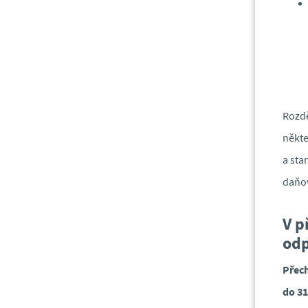
Rozdě
někte
a sta
daňov
V p
odp
Přec
do 31