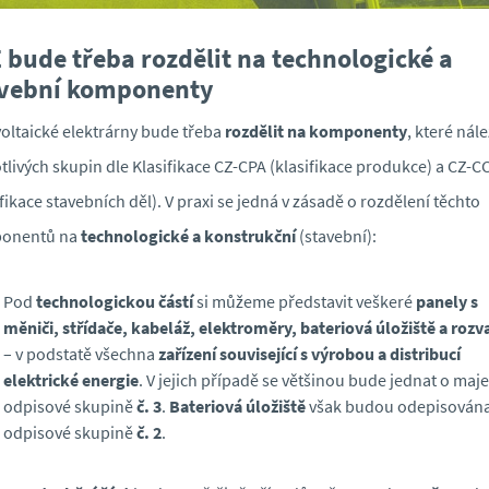
 bude třeba rozdělit na
technologické a
vební komponenty
oltaické elektrárny bude třeba
rozdělit na komponenty
, které nále
tlivých skupin dle Klasifikace CZ-CPA (klasifikace produkce) a CZ-C
ifikace stavebních děl). V praxi se jedná v zásadě o rozdělení těchto
onentů na
technologické a konstrukční
(stavební):
Pod
technologickou částí
si můžeme představit veškeré
panely s
měniči, střídače, kabeláž, elektroměry, bateriová úložiště a roz
– v podstatě všechna
zařízení související s výrobou a distribucí
elektrické energie
. V jejich případě se většinou bude jednat o maje
odpisové skupině
č. 3
.
Bateriová úložiště
však budou odepisována
odpisové skupině
č. 2
.