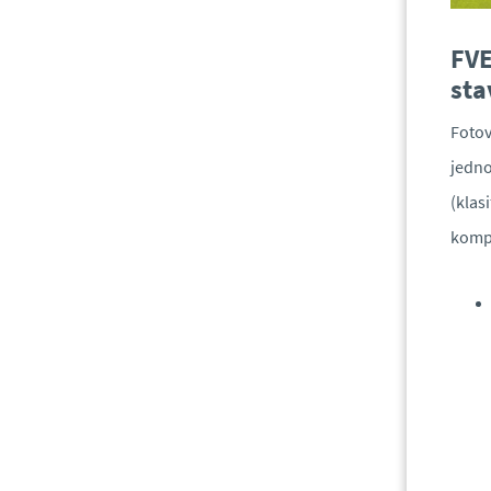
FVE
sta
Fotov
jedno
(klas
komp