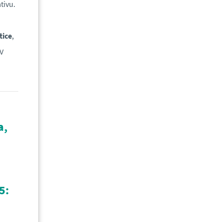
tivu.
tice
,
V
a,
5: