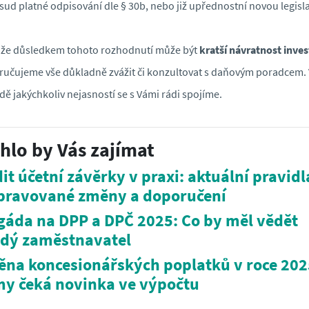
ud platné odpisování dle § 30b, nebo již upřednostní novou legisla
ože důsledkem tohoto rozhodnutí může být
kratší návratnost inves
učujeme vše důkladně zvážit či konzultovat s daňovým poradcem. 
dě jakýchkoliv nejasností se s Vámi rádi spojíme.
hlo by Vás zajímat
it účetní závěrky v praxi: aktuální pravidl
pravované změny a doporučení
gáda na DPP a DPČ 2025: Co by měl vědět
dý zaměstnavatel
na koncesionářských poplatků v roce 202
my čeká novinka ve výpočtu