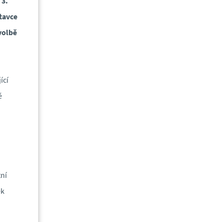
 3.
tavce
 volbě
ící
é
tní
ek