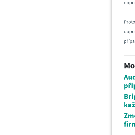
dopos
Prot
dopor
přípa
Mo
Aud
při
Bri
kaž
Změ
fir