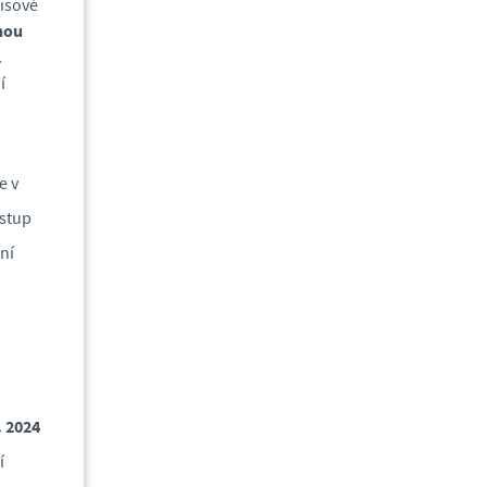
isové
nou
.
í
e v
ostup
ní
.
2024
í