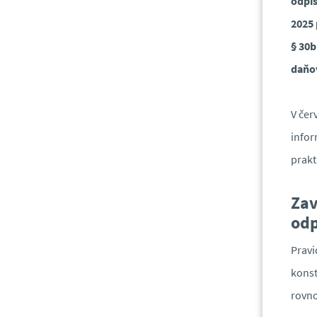
odpis
2025 
§ 30b
daňo
V čer
infor
prakt
Zav
odp
Pravi
konst
rovno