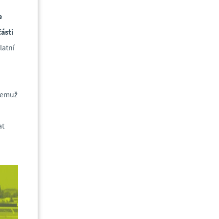
e
části
latní
 čemuž
at