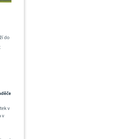
ží do
C
vaděče
tek v
 v