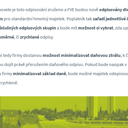
novele je toto odpisování zrušeno a FVE budou nově
odpisovány dl
in
pro standardní hmotný majetek. Poplatník tak
zařadí jednotlivé 
íslušných odpisových skupin
a bude mít
možnost si vybrat
, zda up
oměrné
, či
zrychlené
odpisy.
xi tedy firmy dostanou
možnost minimalizovat daňovou ztrátu
, k
 dojít právě přerušením daňového odpisu. Pokud bude naopak v
u firmy
minimalizovat základ daně
, bude možné majetek odepisov
zrychleně.