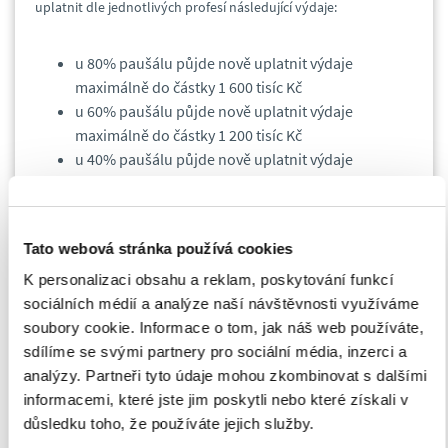
uplatnit dle jednotlivých profesí následující výdaje:
u 80% paušálu půjde nově uplatnit výdaje
maximálně do částky 1 600 tisíc Kč
u 60% paušálu půjde nově uplatnit výdaje
maximálně do částky 1 200 tisíc Kč
u 40% paušálu půjde nově uplatnit výdaje
maximálně do částky 800 tisíc Kč
u 30% paušálu půjde nově uplatnit výdaje
maximálně do částky 600 tisíc Kč
Tato webová stránka používá cookies
Zvýšením limitů výdajových paušálů dojde k rozšíření možnosti
K personalizaci obsahu a reklam, poskytování funkcí
tento nástroj uplatnit i na příjmy přesahující 1 milion korun a
sociálních médií a analýze naší návštěvnosti využíváme
tím ke snížení daňového zatížení této části podnikatelů.
soubory cookie. Informace o tom, jak náš web používáte,
Za předpokladu, že daňový balíček nabyde účinnosti v roce
sdílíme se svými partnery pro sociální média, inzerci a
2019, budou se na základě přechodného ustanovení zákona
analýzy. Partneři tyto údaje mohou zkombinovat s dalšími
zvýšené limity výdajových paušálů moci uplatnit již v přiznání k
informacemi, které jste jim poskytli nebo které získali v
dani z příjmů fyzických osob za zdaňovací období 2019.
důsledku toho, že používáte jejich služby.