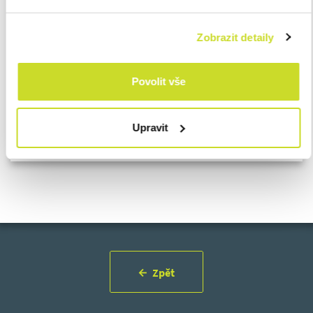
Lucie Berglová
Tax Manager
Zobrazit detaily
E lberglova@asbgroup.eu
Povolit vše
Renáta Zelinková
Tax Consultant
E rzelinkova@asbgroup.eu
Upravit
Zpět