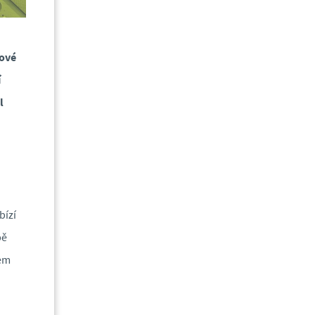
ňové
í
l
bízí
bě
cem