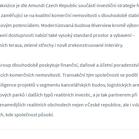
akvizice je dle Amundi Czech Republic součástí investiční strategie 
 zaměřující se na kvalitní komerční nemovitosti s dlouhodobě stab
sovým potenciálem. Modernizovaná budova Riverview kromě výbo
vní dostupnosti nabízí také vysoký standard prostor a vybavení –
ních terasa, zelené střechy i nově zrekonstruované interiéry.
roup dlouhodobě poskytuje finanční, daňové a účetní poradenství 
icích komerčních nemovitostí. Transakční tým společnosti se podílí
iligence projektů v segmentu kancelářských budov, logistických are
lových parků i dalších typů realitních investic, a je tak partnerem při
znamnějších realitních obchodech nejen v České republice, ale i v d
h, kde společnost působí.