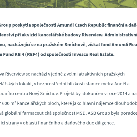
roup poskytla společnosti Amundi Czech Republic finanční a da
enství při akvizici kancelářské budovy Riverview. Administrativn
u, nacházející se na pražském Smíchově, získal fond Amundi Rea
e Fund KB 4 (REF4) od společnosti Invesco Real Estate.
a Riverview se nachází v jedné z velmi atraktivních pražských
lářských lokalit, v bezprostřední blízkosti stanice metra Anděl a
dního centra Nový Smíchov. Projekt byl dokončen v roce 2014 a na
7 600 m² kancelářských ploch, které jako hlavní nájemce dlouhodo
vá globální farmaceutická společnost MSD. ASB Group byla porad
ící strany v oblasti finančního a daňového due diligence.