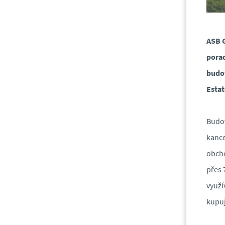
ASB G
porad
budov
Estat
Budov
kance
obcho
přes 
využí
kupuj