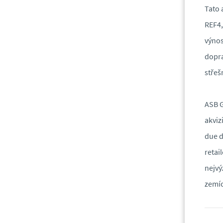
Tato 
REF4,
výno
dopra
střeš
ASB G
akviz
due d
retai
nejvý
zemíc