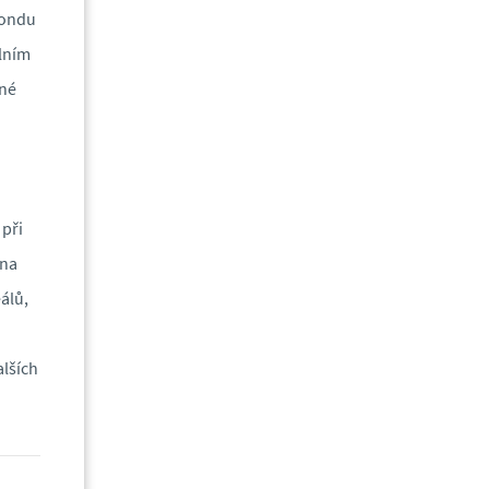
fondu
ilním
rné
při
 na
álů,
alších