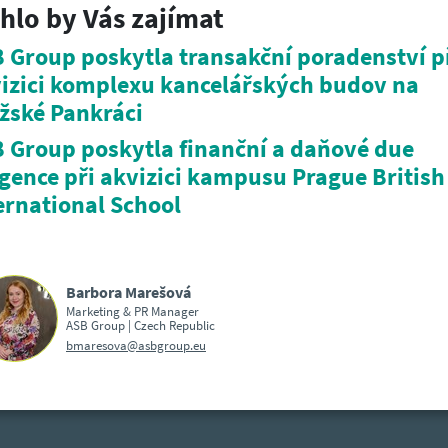
hlo by Vás zajímat
 Group poskytla transakční poradenství p
izici komplexu kancelářských budov na
žské Pankráci
 Group poskytla finanční a daňové due
igence při akvizici kampusu Prague British
ernational School
Barbora Marešová
Marketing & PR Manager
ASB Group | Czech Republic
bmaresova@asbgroup.eu