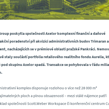
roup poskytla společnosti Axelor komplexní finanční a daňové
akční poradenství při akvizici administrativních budov Trimaran a
nt, nacházejících se v prémiové oblasti pražské Pankráci. Nemov
vě staly součástí portfolia retailového realitního fondu Aurelia, k
 pod skupinu Axelor spadá. Transakce se pohybovala v řádu mili
n.
istrativní komplex disponuje rozlohou o více než 28 000 m²
jímatelných ploch a plnou obsazeností – mezi stálé nájemce patří
klad společnosti Scott.Weber Workspace či konferenční centrum C