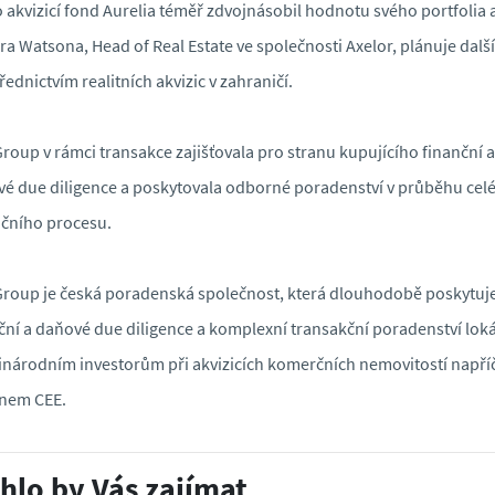
 akvizicí fond Aurelia téměř zdvojnásobil hodnotu svého portfolia 
ra Watsona, Head of Real Estate ve společnosti Axelor, plánuje další
řednictvím realitních akvizic v zahraničí.
roup v rámci transakce zajišťovala pro stranu kupujícího finanční a
é due diligence a poskytovala odborné poradenství v průběhu cel
ičního procesu.
roup je česká poradenská společnost, která dlouhodobě poskytuj
ční a daňové due diligence a komplexní transakční poradenství lok
inárodním investorům při akvizicích komerčních nemovitostí napří
onem CEE.
hlo by Vás zajímat