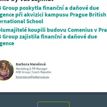
 Group poskytla finanční a daňové due
igence při akvizici kampusu Prague British
ernational School
lumajitelé koupili budovu Comenius v Pra
 Group zajistila finanční a daňové due
igence
Barbora Marešová
Marketing & PR Manager
ASB Group | Czech Republic
bmaresova@asbgroup.eu