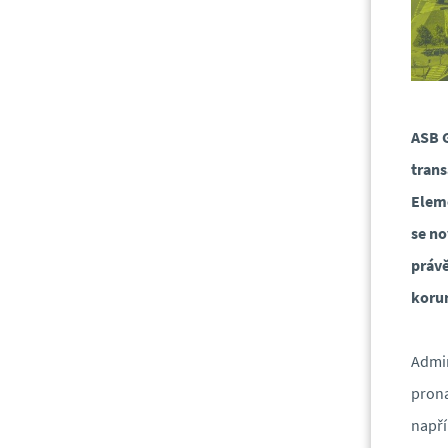
ASB G
trans
Eleme
se no
právě
koru
Admin
prona
napří