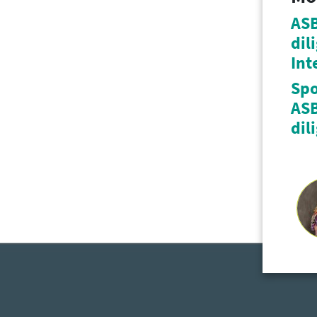
ASB
dil
Int
Spo
ASB
dil