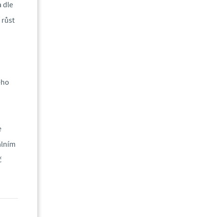
a dle
 růst
ého
e
álním
č