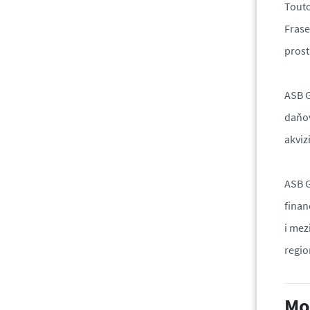
Touto
Frase
prost
ASB G
daňov
akviz
ASB G
finan
i mez
regi
Mo