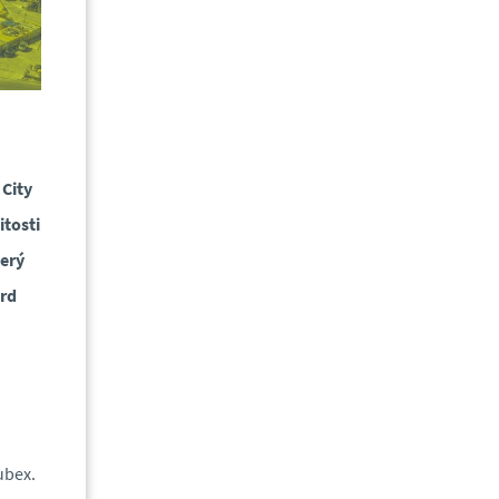
 City
itosti
terý
ard
ubex.