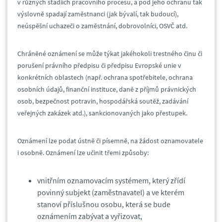
v různých stadiích pracovního procesu, a pod jeho ochranu tak
výslovně spadají zaměstnanci (jak bývalí, tak budoucí),
neúspěšní uchazeči o zaměstnání, dobrovolníci, OSVČ atd.
Chráněné oznámení se může týkat jakéhokoli trestného činu či
porušení právního předpisu či předpisu Evropské unie v
konkrétních oblastech (např. ochrana spotřebitele, ochrana
osobních údajů, finanční instituce, daně z příjmů právnických
osob, bezpečnost potravin, hospodářská soutěž, zadávání
veřejných zakázek atd.), sankcionovaných jako přestupek.
Oznámení lze podat ústně či písemně, na žádost oznamovatele
i osobně. Oznámení lze učinit třemi způsoby:
vnitřním oznamovacím systémem, který zřídí
povinný subjekt (zaměstnavatel) a ve kterém
stanoví příslušnou osobu, která se bude
oznámením zabývat a vyřizovat,