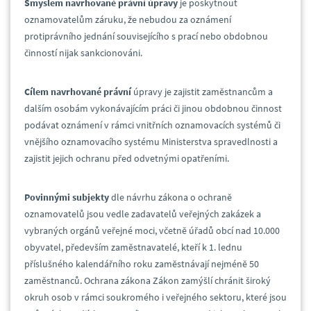
Smyslem navrhované právní úpravy
je poskytnout
oznamovatelům záruku, že nebudou za oznámení
protiprávního jednání souvisejícího s prací nebo obdobnou
činností nijak sankcionováni.
Cílem navrhované právní
úpravy je zajistit zaměstnancům a
dalším osobám vykonávajícím práci či jinou obdobnou činnost
podávat oznámení v rámci vnitřních oznamovacích systémů či
vnějšího oznamovacího systému Ministerstva spravedlnosti a
zajistit jejich ochranu před odvetnými opatřeními.
Povinnými subjekty
dle návrhu zákona o ochraně
oznamovatelů jsou vedle zadavatelů veřejných zakázek a
vybraných orgánů veřejné moci, včetně úřadů obcí nad 10.000
obyvatel, především zaměstnavatelé, kteří k 1. lednu
příslušného kalendářního roku zaměstnávají nejméně 50
zaměstnanců. Ochrana zákona Zákon zamýšlí chránit široký
okruh osob v rámci soukromého i veřejného sektoru, které jsou