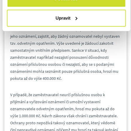
Zaměstnavatel musí zejména zavést vnitřní oznamovací
systém pro přijímání a správu oznámení, zajistit tzv.
příslušnou
Upravit
osobu
, která se bude oznámením zabývat a vyhodnocovat je,
informovat každého oznamovatele o přijetí a výsledcích šetření
jeho oznámení, zajistit, aby žádný oznamovatel nebyl vystaven
tzv. odvetným opatřením. Výše uvedené je žádoucí zakotvit
samostatným vnitřním předpisem. Sankce V situaci, kdy
zaměstnavatel například nezajistí posouzení důvodnosti
oznámení příslušnou osobou či nezajistí, aby se s podanými
oznámeními mohla seznámit pouze příslušná osoba, hrozí mu
pokuta až do výše 400.000 Kč.
V případě, že zaměstnavatel neurčí příslušnou osobu k
přijímání a vyřizování oznámení či umožní vystavení
oznamovatele odvetným opatřením, hrozí mu pokuta až do
výše 1.000.000 Kč. Návrh zákona však chrání i zaměstnavatele.
Ochrany proto nepožívá takový oznamovatel, který vědomě
činí nepravdivé oznámení, přičemž mu hrozí za takové jednání