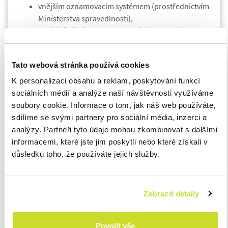
vnějším oznamovacím systémem (prostřednictvím
Ministerstva spravedlnosti),
zveřejněním (pouze za konkrétních podmínek, v
urgentních případech, především v případě, že
není funkční vnitřní oznamovací systém).
Tato webová stránka používá cookies
Oznámení musí obsahovat údaje identifikující oznamovatele. V
K personalizaci obsahu a reklam, poskytování funkcí
případě, že je podáno anonymní oznámení, je potřeba, aby
sociálních médií a analýze naší návštěvnosti využíváme
totožnost oznamovatele vyšla dodatečně najevo. Do doby, než
soubory cookie. Informace o tom, jak náš web používáte,
nebude známa totožnost oznamovatele, jej nelze chránit a
sdílíme se svými partnery pro sociální média, inzerci a
rovněž mu nehrozí odvetná opatření ve smyslu návrhu zákona.
analýzy. Partneři tyto údaje mohou zkombinovat s dalšími
informacemi, které jste jim poskytli nebo které získali v
Hlavním cílem dané právní úpravy je především
ochrana před
důsledku toho, že používáte jejich služby.
tzv. odvetnými opatřeními.
Návrh zákona uvádí konkrétní
příklady odvetných opatření, kterým oznamovatel nesmí být
vystavován. Jedná se například o rozvázání pracovního
Zobrazit detaily
poměru, snížení mzdy, uložení kárného opatření, přeložení,
změna pracovní doby atd.
Povolit vše