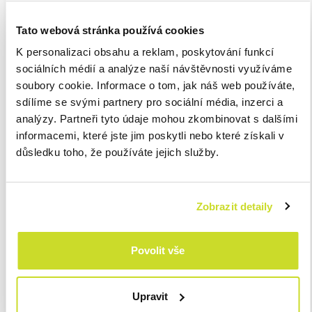
sociálního pojištění
524-Osobní náklady/336-Zúčtování s
Tato webová stránka používá cookies
institucemi
a po splnění podmínek tento závazek ponížit o
uplatněnou slevu obráceným zápisem
336/524
. Druhou
K personalizaci obsahu a reklam, poskytování funkcí
možností je o slevě vůbec neúčtovat a zachytit pouze závazek z
sociálních médií a analýze naší návštěvnosti využíváme
titulu odvodu sociálního pojištění rovnou ve snížené výši
524-
soubory cookie. Informace o tom, jak náš web používáte,
Osobní náklady/336-Zúčtování s institucemi
.
sdílíme se svými partnery pro sociální média, inzerci a
analýzy. Partneři tyto údaje mohou zkombinovat s dalšími
informacemi, které jste jim poskytli nebo které získali v
COVID nájemné
důsledku toho, že používáte jejich služby.
V případě COVID nájemného se jedná o provozní
dotaci
, o které
se účtuje stejným způsobem jako u Antiviru A, B a Plus. Náklady
Zobrazit detaily
na nájemné jsou účtovány v plné výši na účtu
518-Služby/321-
Závazky
, nezpochybnitelný nárok na dotaci
378-Jiné
pohledávky/346-Dotace za státního rozpočtu
a samotné
Povolit vše
zúčtování dotace
346-Dotace ze státního rozpočtu/648-Ostatní
provozní výnosy
. Stejně tak se bude postupovat v případě
ostatních kompenzačních titulů jako např. COVID Gastro, COVID
Upravit
Kultura, COVID Ubytování, COVID 2021 a COVID Nepokryté