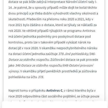
dotace se pak blíže zabývá Interpretace Národní účetní rady I-
14. Je patrné, že u spousty případů může dojít ke kolizi těchto
dvou principů a je třeba dobře vyhodnotit všechny okolnosti a
skutečnosti. Především na přelomu roku 2020 a 2021, kdy v
roce 2021 bylo žádáno o dotace, které se týkaly se nákladů za
rok 2020. Ve většině případů týkajících se programu Antivirus
má účetní jednotka podmínky pro poskytnutí dotace pod
kontrolou, proto lze v takovém případě vykázat nárok na
dotaci již v roce 2020. V okamžiku nezpochybnitelného nároku
na dotaci účetní jednotka zaúčtuje
378-Jiné pohledávky/346-
Dotace za státního rozpočtu
. Zúčtování dotace se pak provede
jako
346-Dotace ze státního rozpočtu/648-Ostatní provozní
výnosy
. V okamžiku přijetí peněžních prostředků je zúčtována
pohledávka na účtu
378
.
Naproti tomu o příspěvku
Antivirus C
, v rámci kterého byla v
roce 2020 odpouštěna část sociálního pojištění, se účtuje pouze
jako o
slevě
. O této slevě lze účtovat dvěma způsoby. První
možností je zaúčtovat celkový předpis závazku z titulu odvodu