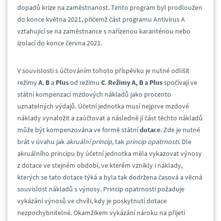
dopadů krize na zaměstnanost. Tento program byl prodloužen
do konce května 2021, přičemž část programu Antivirus A
vztahující se na zaměstnance s nařízenou karanténou nebo
izolací do konce června 2021.
V souvislosti s účtováním tohoto příspěvku je nutné odlišit
režimy
A
,
B
a
Plus
od režimu
C
.
Režimy A, B a Plus
spočívají ve
státní kompenzaci mzdových nákladů jako procento
uznatelných výdajů. Účetní jednotka musí nejprve mzdové
náklady vynaložit a zaúčtovat a následně jí část těchto nákladů
může být kompenzována ve formě státní
dotace
. Zde je nutné
brát v úvahu jak
akruální princip
, tak
princip opatrnosti
. Dle
akruálního principu by účetní jednotka měla vykazovat výnosy
z dotace ve stejném období, ve kterém vznikly i náklady,
kterých se tato dotace týká a byla tak dodržena časová a věcná
souvislost nákladů s výnosy. Princip opatrnosti požaduje
vykázání výnosů ve chvíli, kdy je poskytnutí dotace
nezpochybnitelné. Okamžikem vykázání nároku na přijetí