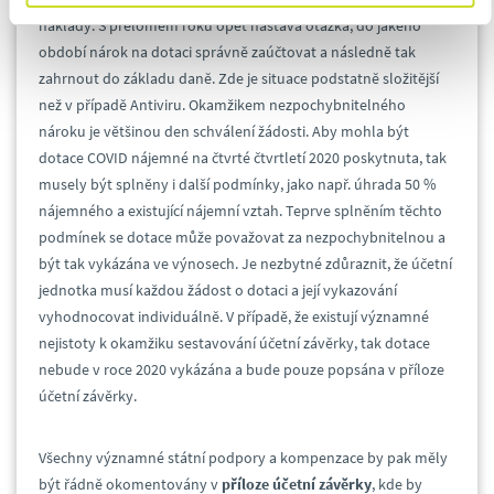
náklady. S přelomem roku opět nastává otázka, do jakého
období nárok na dotaci správně zaúčtovat a následně tak
zahrnout do základu daně. Zde je situace podstatně složitější
než v případě Antiviru. Okamžikem nezpochybnitelného
nároku je většinou den schválení žádosti. Aby mohla být
dotace COVID nájemné na čtvrté čtvrtletí 2020 poskytnuta, tak
musely být splněny i další podmínky, jako např. úhrada 50 %
nájemného a existující nájemní vztah. Teprve splněním těchto
podmínek se dotace může považovat za nezpochybnitelnou a
být tak vykázána ve výnosech. Je nezbytné zdůraznit, že účetní
jednotka musí každou žádost o dotaci a její vykazování
vyhodnocovat individuálně. V případě, že existují významné
nejistoty k okamžiku sestavování účetní závěrky, tak dotace
nebude v roce 2020 vykázána a bude pouze popsána v příloze
účetní závěrky.
Všechny významné státní podpory a kompenzace by pak měly
být řádně okomentovány v
příloze účetní závěrky
, kde by