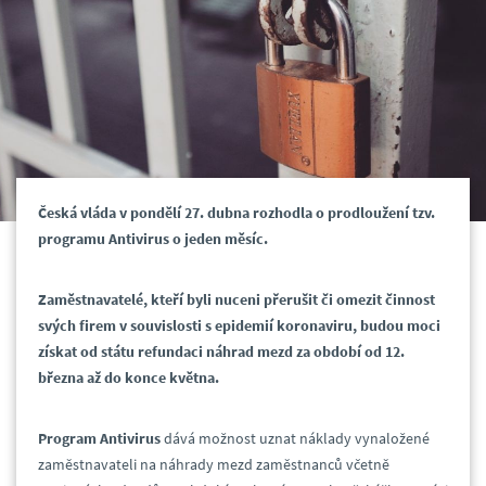
Česká vláda v pondělí 27. dubna rozhodla o prodloužení tzv.
programu Antivirus o jeden měsíc.
Zaměstnavatelé, kteří byli nuceni přerušit či omezit činnost
svých firem v souvislosti s epidemií koronaviru, budou moci
získat od státu refundaci náhrad mezd za období od 12.
března až do konce května.
Program Antivirus
dává možnost uznat náklady vynaložené
zaměstnavateli na náhrady mezd zaměstnanců včetně