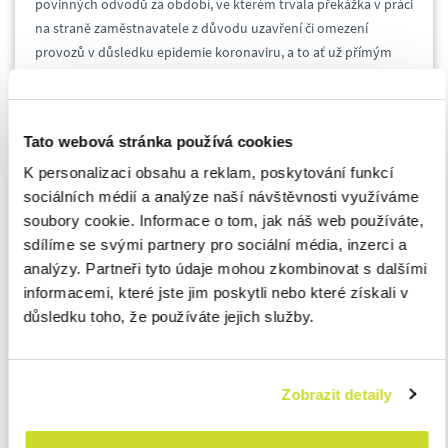
povinných odvodů za období, ve kterém trvala překážka v práci
na straně zaměstnavatele z důvodu uzavření či omezení
provozů v důsledku epidemie koronaviru, a to ať už přímým
rozhodnutím vlády v rámci vyhlášených preventivních
opatření, či v důsledku následných jevů s epidemií souvisejících.
Tato webová stránka používá cookies
Vláda tento nástroj podpory zaměstnanosti schválila 31.
K personalizaci obsahu a reklam, poskytování funkcí
března s platností od 12. března do 30. dubna. Vzhledem k
sociálních médií a analýze naší návštěvnosti využíváme
tomu, že důvody pro jeho přiznání budou pro řadu firem trvat i
soubory cookie. Informace o tom, jak náš web používáte,
v květnu, rozhodla v pondělí vláda o jeho
prodloužení až do
sdílíme se svými partnery pro sociální média, inzerci a
31. května
. Zaměstnavatelé tak budou moci o kompenzaci
analýzy. Partneři tyto údaje mohou zkombinovat s dalšími
náhrad mezd požádat i za měsíc květen.
informacemi, které jste jim poskytli nebo které získali v
důsledku toho, že používáte jejich služby.
Klára Cowan
Head of Payroll Team
ASB Czech Republic
Zobrazit detaily
E:
kcowan@asbgroup.eu