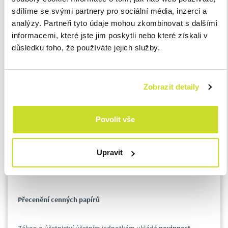
podléhají dokladové inventuře, kdy se posuzuje jejich výše a
sdílíme se svými partnery pro sociální média, inzerci a
odůvodněnost. Mezi nejčastější tituly účetních rezerv patří
analýzy. Partneři tyto údaje mohou zkombinovat s dalšími
rezerva na daň z příjmů, na reklamace, záruční opravy nebo na
informacemi, které jste jim poskytli nebo které získali v
nevyčerpanou dovolenou.
důsledku toho, že používáte jejich služby.
Zaúčtování kurzových rozdílů
Zobrazit detaily
Zákon o účetnictví nařizuje, že pokud účetní
jednotka vykazuje
majetek a závazky vyjádřené v cizí měně
, musí je k
Povolit vše
rozvahovému dni
přepočítat aktuálním kurzem devizového
trhu vyhlášeným ČNB
. Pokud účetní jednotka v průběhu
účetního období používá pevný kurz, který si sama stanovila, je
Upravit
povinna na konci účetního období použít aktuální kurz
vyhlášený ČNB ke konci rozvahového dne.
Přecenění cenných papírů