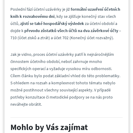
Poslední fází účetní uzávěrky je již
formální uzavření účetních
knih k rozvahovému dni
, kdy se zjišťuje konečný stav všech
účtů,
zjistí se
také
hospodářský výsledek
za účetní období a
dojde k
převodu zůstatků všech účtů na dva závěrkové účty
–
710 (Účet zisků a ztrát) a účet 702 (Konečný účet rozvažný).
Jak je vidno, proces účetní uzávěrky patří k nejnáročnějším
činnostem účetního období, neboť zahrnuje mnoho
specifických operací a vyžaduje vysokou míru odbornosti.
Cílem článku bylo podat základní vhled do této problematiky.
S ohledem na rozsah a komplexnost tohoto tématu nebylo
možné postihnout všechny související aspekty. V případě
potřeby konzultace či metodické podpory se na nás proto
neváhejte obrátit.
Mohlo by Vás zajímat