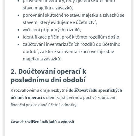
provedení inventury, tedy zjištění skutečného
stavu majetku a závazků,
porovnání skutečného stavu majetku a závazků se
stavem, který evidujeme v účetnictví,
vyčíslení případných rozdílů,
identifikace příčin, proč k těmto rozdílům došlo,
zaúčtování inventarizačních rozdílů do účetního
období, za které se inventarizací ověřuje stav
majetku a závazků.
2. Doúčtování operací k
poslednímu dni období
K rozvahovému dni je nezbytné
doúčtovat řadu specifických
účetních operací
s cílem zajistit věrné a poctivě zobrazení
finanční pozice dané účetní jednotky.
Časové rozlišení nákladů a výnosů