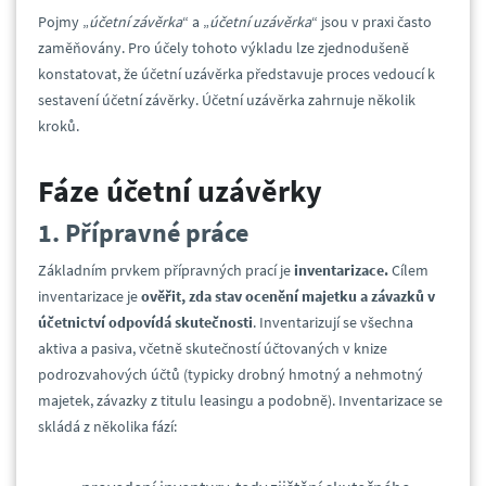
Pojmy „
účetní závěrka
“ a „
účetní uzávěrka
“ jsou v praxi často
zaměňovány. Pro účely tohoto výkladu lze zjednodušeně
konstatovat, že účetní uzávěrka představuje proces vedoucí k
sestavení účetní závěrky. Účetní uzávěrka zahrnuje několik
kroků.
Fáze účetní uzávěrky
1. Přípravné práce
Základním prvkem přípravných prací je
inventarizace.
Cílem
inventarizace je
ověřit, zda stav ocenění majetku a závazků v
účetnictví odpovídá skutečnosti
. Inventarizují se všechna
aktiva a pasiva, včetně skutečností účtovaných v knize
podrozvahových účtů (typicky drobný hmotný a nehmotný
majetek, závazky z titulu leasingu a podobně). Inventarizace se
skládá z několika fází: