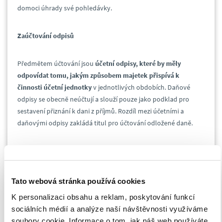
domoci úhrady své pohledávky.
Zaúčtování odpisů
Předmětem účtování jsou
účetní odpisy, které by měly
odpovídat tomu, jakým způsobem majetek přispívá k
činnosti účetní jednotky
v jednotlivých obdobích. Daňové
odpisy se obecně neúčtují a slouží pouze jako podklad pro
sestavení přiznání k dani z příjmů. Rozdíl mezi účetními a
daňovými odpisy zakládá titul pro účtování odložené daně.
Tvorba rezerv
Rezervy jsou
určeny k pokrytí závazků nebo nákladů
, jejichž
Tato webová stránka používá cookies
povaha je přesně definována a u nichž je k rozvahovému dni
K personalizaci obsahu a reklam, poskytování funkcí
buď pravděpodobné nebo jisté, že nastanou, ale není jistá jejich
sociálních médií a analýze naší návštěvnosti využíváme
výše nebo okamžik jejich vzniku. Při roční účetní závěrce
soubory cookie. Informace o tom, jak náš web používáte,