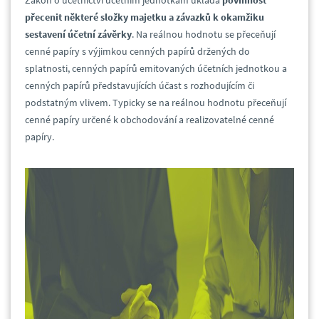
Zákon o účetnictví účetním jednotkám ukládá
povinnost
přecenit některé složky majetku a závazků k okamžiku
sestavení účetní závěrky
. Na reálnou hodnotu se přeceňují
cenné papíry s výjimkou cenných papírů držených do
splatnosti, cenných papírů emitovaných účetních jednotkou a
cenných papírů představujících účast s rozhodujícím či
podstatným vlivem. Typicky se na reálnou hodnotu přeceňují
cenné papíry určené k obchodování a realizovatelné cenné
papíry.