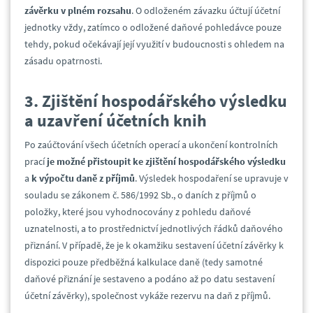
závěrku v plném rozsahu
. O odloženém závazku účtují účetní
jednotky vždy, zatímco o odložené daňové pohledávce pouze
tehdy, pokud očekávají její využití v budoucnosti s ohledem na
zásadu opatrnosti.
3. Zjištění hospodářského výsledku
a uzavření účetních knih
Po zaúčtování všech účetních operací a ukončení kontrolních
prací
je možné přistoupit ke zjištění hospodářského výsledku
a
k výpočtu daně z příjmů
. Výsledek hospodaření se upravuje v
souladu se zákonem č. 586/1992 Sb., o daních z příjmů o
položky, které jsou vyhodnocovány z pohledu daňové
uznatelnosti, a to prostřednictví jednotlivých řádků daňového
přiznání. V případě, že je k okamžiku sestavení účetní závěrky k
dispozici pouze předběžná kalkulace daně (tedy samotné
daňové přiznání je sestaveno a podáno až po datu sestavení
účetní závěrky), společnost vykáže rezervu na daň z příjmů.