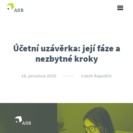
Účetní uzávěrka: její fáze a
nezbytné kroky
18. prosince 2025
Czech Republic