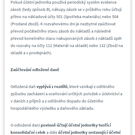
Pokud účetní jednotka používá periodický systém evidence
zásob (tedy způsob B), nákupy zásob se v průběhu roku účtují
přímo na nákladové účty 501 (Spotřeba materiálu) nebo 504
(Prodané zboží). K rozvahovému dni je nezbytné zaúčtovat
převod počátečního stavu zásob do nákladů a následně
převod konečného stavu nakupovaných zásob z nákladů zpět
do rozvahy na účty 112 (Materiál na skladě) nebo 132 (Zboží na
skladě a v prodejnách).
Zaúčtování odložené daně
Odložená daň
vyplývá z rozdílů
, které vznikají z odlišného
způsobu zacházení a oceňování určitých položek v účetnictví a
v daních z příjmů a z odlišného dopadu do účetního
hospodářského výsledku a daňového základu.
O odložené dani
povinně účtují účetní jednotky tvořící
konsolidační celek
a dále
účetní jednotky sestavující účetní