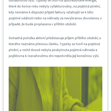
odhadnutou výší. Typicky se tvoří na spotřebované energie,
které do konce roku nebyly vyfakturovány, na pojistná plnění,
kdy nemáme k dispozici přijaté faktury vztahující se k této
pojistné události nebo na náhrady za nevybranou dovolenou v
případě, že bude proplacena v příštím období.
Dohadná položka aktivní představuje příjem příštího období, u
kterého neznáme přesnou částku. Typicky se tvoří na pojistná
plnění, u nichž dosud nebyla poskytnuta pojistná náhrada a
pojišťovna k rozvahovému dni nepotvrdila její konečnou výši.