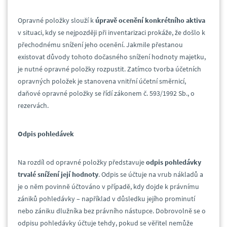
Opravné položky slouží k
úpravě ocenění konkrétního aktiva
v situaci, kdy se nejpozději při inventarizaci prokáže, že došlo k
přechodnému snížení jeho ocenění. Jakmile přestanou
existovat důvody tohoto dočasného snížení hodnoty majetku,
je nutné opravné položky rozpustit. Zatímco tvorba účetních
opravných položek je stanovena vnitřní účetní směrnicí,
daňové opravné položky se řídí zákonem č. 593/1992 Sb., o
rezervách.
Odpis pohledávek
Na rozdíl od opravné položky představuje
odpis pohledávky
trvalé snížení její hodnoty
. Odpis se účtuje na vrub nákladů a
je o něm povinně účtováno v případě, kdy dojde k právnímu
zániků pohledávky – například v důsledku jejího prominutí
nebo zániku dlužníka bez právního nástupce. Dobrovolně se o
odpisu pohledávky účtuje tehdy, pokud se věřitel nemůže