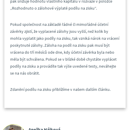
pak snižuje hodnotu vlastního kapitálu v rozvaze v položce
„Rozhodnuto o zálohové výplatě podílu na zisku“.
Pokud společnost na základě řádné či mimořádné účetní
závěrky zjistí, že vyplacené zálohy jsou vyšší, než kolik by
mohla vyplatit jako podíly na zisku, tak vzniká nárok na vrácení
poskytnuté zálohy. Záloha na podíl na zisku pak musí být
vrácena do tří měsíců ode dne, kdy účetní závěrka byla nebo
měla být schválena. Pokud se v blízké době chystáte vyplácet
podíly na zisku a provádíte tak výše uvedené testy, neváhejte
se na nás obrátit.
Zdanění podílu na zisku přiblížíme v našem dalším článku.
Anežka Hájková