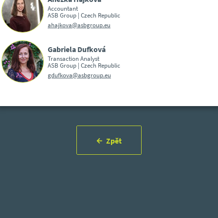
Accountant
ASB Group | Czech Republic
ahajkova@asbgroup.eu
Gabriela Dufková
Transaction Analyst
ASB Group | Czech Republic
gdufkova@asbgroup.eu
Zpět