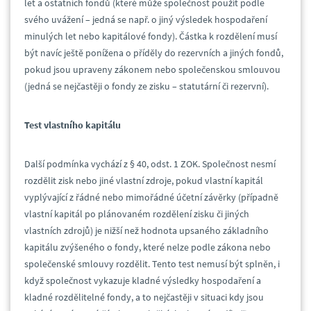
let a ostatních fondů (které může společnost použít podle
svého uvážení – jedná se např. o jiný výsledek hospodaření
minulých let nebo kapitálové fondy). Částka k rozdělení musí
být navíc ještě ponížena o příděly do rezervních a jiných fondů,
pokud jsou upraveny zákonem nebo společenskou smlouvou
(jedná se nejčastěji o fondy ze zisku – statutární či rezervní).
Test vlastního kapitálu
Další podmínka vychází z § 40, odst. 1 ZOK. Společnost nesmí
rozdělit zisk nebo jiné vlastní zdroje, pokud vlastní kapitál
vyplývající z řádné nebo mimořádné účetní závěrky (případně
vlastní kapitál po plánovaném rozdělení zisku či jiných
vlastních zdrojů) je nižší než hodnota upsaného základního
kapitálu zvýšeného o fondy, které nelze podle zákona nebo
společenské smlouvy rozdělit. Tento test nemusí být splněn, i
když společnost vykazuje kladné výsledky hospodaření a
kladné rozdělitelné fondy, a to nejčastěji v situaci kdy jsou