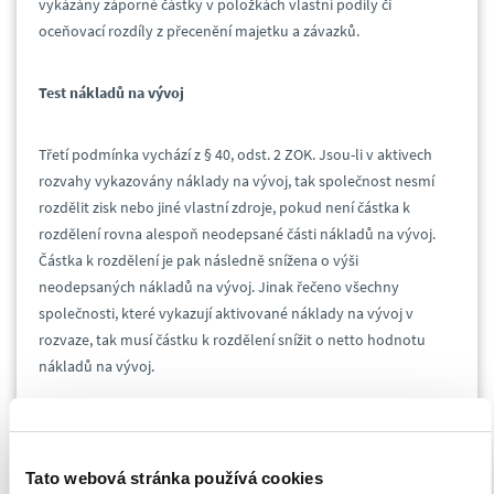
vykázány záporné částky v položkách vlastní podíly či
oceňovací rozdíly z přecenění majetku a závazků.
Test nákladů na vývoj
Třetí podmínka vychází z § 40, odst. 2 ZOK. Jsou-li v aktivech
rozvahy vykazovány náklady na vývoj, tak společnost nesmí
rozdělit zisk nebo jiné vlastní zdroje, pokud není částka k
rozdělení rovna alespoň neodepsané části nákladů na vývoj.
Částka k rozdělení je pak následně snížena o výši
neodepsaných nákladů na vývoj. Jinak řečeno všechny
společnosti, které vykazují aktivované náklady na vývoj v
rozvaze, tak musí částku k rozdělení snížit o netto hodnotu
nákladů na vývoj.
Test insolvence
Tato webová stránka používá cookies
Test insolvence vychází z § 40, odst. 3 ZOK, který uvádí, že