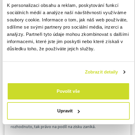
K personalizaci obsahu a reklam, poskytování funkcí
podíly na zisku (případně zálohy na podíl na zisku) nelze
sociálních médií a analýze naší návštěvnosti využíváme
vyplatit, pokud by si tím společnost přivodila úpadek. Pokud
soubory cookie. Informace o tom, jak náš web používáte,
podíl na zisku kvůli nesplnění této podmínky nemůže být do
sdílíme se svými partnery pro sociální média, inzerci a
konce účetního období vyplacen, tak právo na něj zaniká.
analýzy. Partneři tyto údaje mohou zkombinovat s dalšími
Úpadek je pak definován v insolvenčním zákoně.
informacemi, které jste jim poskytli nebo které získali v
důsledku toho, že používáte jejich služby.
Zápis v evidenci skutečných majitelů
Nová podmínka pro výplatu podílů na zisku vychází ze zákona
Zobrazit detaily
o evidenci skutečných majitelů účinného od 1. června 2021.
Společnost nesmí vyplatit podíly na zisku (případně zálohy na
podíl na zisku) fyzické osobě, která není v evidenci zapsaná jako
Povolit vše
skutečný majitel, ani právnické osobě, která nemá v evidenci
zapsaného skutečného majitele. Pokud podmínka v zápisu
Upravit
evidence skutečných majitelů není splněna a nedojde k
nápravě do konce účetního období, ve kterém bylo o výplatě
rozhodnuto, tak právo na podíl na zisku zaniká.