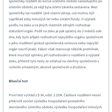
společníky rozdělit do konce účetního období následujícího po
účetním období, za nějž byla účetní závěrka sestavena. Mezi
společníky lze rozdělit i jiné vlastní zdroje, což mohou být
například zisky minulých let nebo ostatní fondy. O výplatě
podílu na zisku a na jiných vlastních zdrojích rozhoduje
statutární orgán. Podíl na zisku je pak splatný do 3 měsíců ode
dne, kdy bylo přijato rozhodnutí nejvyššího orgánu společnosti
o jeho rozdělení (pokud společenská smlouva nebo nejvyšší
orgán neurčí jinak). Zákon však stanovuje několik podmínek,
které musí být splněny při rozhodování o rozdělení a výplatě
zisku, přičemž tyto testy se vztahují na všechny společnosti s
ručením omezeným, akciové společnosti a družstva.
Bilanční test
První test vychází z § 34, odst. 2 ZOK. Částka k rozdělení nesmí
překročit součet výsledku hospodaření posledního
skončeného účetního období, výsledku hospodaření minulých