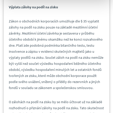
Výplata zálohy na podíl na zisku
Zákon o obchodních korporacích umožňuje dle § 35 vyplatit
zálohy na podíl na zisku pouze na základě mezitímní účetní
závěrky. Mezitímní účetní závěrka je sestavena v průběhu
účetního období k jinému okamžiku než ke konci rozvahového
dne. Platí zde podobná podmínka bilančního testu, testu
insolvence a zápisu v evidenci skutečných majitelů jako u
výplaty podílů na zisku. Součet záloh na podíl na zisku nemůže
být vyšší než součet výsledku hospodaření běžného účetního
období, výsledku hospodaření minulých let a ostatních fondů
tvořených ze zisku, které může obchodní korporace použít
podle svého uvážení, snížený o příděly do rezervních a jiných
fondů v souladu se zákonem a společenskou smlouvou.
O zálohách na podíl na zisku by se mělo účtovat už na základě
rozhodnutí o přiznání zálohy na podíl na zisku. Tato skutečnost