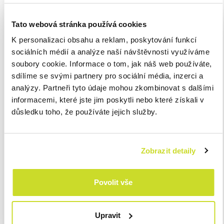
tato skutečnost sama o sobě nedává vzniknout ručení za
neodvedené DPH. NSS v této souvislosti zdůraznil, že pro
Tato webová stránka používá cookies
aplikaci ručení DPH je současně nutné prokázat příjemci
K personalizaci obsahu a reklam, poskytování funkcí
zdanitelného plnění nesplnění znalostního testu. Tuto
sociálních médií a analýze naší návštěvnosti využíváme
podmínku je třeba v každém případě zhodnotit individuálně a
soubory cookie. Informace o tom, jak náš web používáte,
nemůže být paušalizována, jak v tomto případě předjímal
sdílíme se svými partnery pro sociální média, inzerci a
správce daně.
analýzy. Partneři tyto údaje mohou zkombinovat s dalšími
informacemi, které jste jim poskytli nebo které získali v
Po zhodnocení ostatních skutečností se NSS ztotožnil s
důsledku toho, že používáte jejich služby.
argumenty Krajského soudu a kasační stížnost shledal
nedůvodnou, jelikož ručení odběratele za neodvedené DPH
dodavatelem nevzniklo. Pro jeho vznik by muselo být
Zobrazit detaily
dokázáno, že odběratel mohl nebo měl vědět, že daň nebude
jeho dodavatelem zaplacena. Samotná argumentace, že
úhrada proběhla na nezveřejněný bankovní účet v registru
Povolit vše
plátců DPH nestačila. Naopak by bylo potřeba doložit jiný
důkazní prostředek, např. informace o tom, že se odběratel
dostane do postavení, kdy nemůže daň zaplatit, nebo že
Upravit