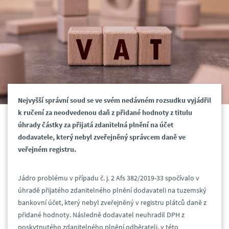
Nejvyšší správní soud se ve svém nedávném rozsudku vyjádřil
k ručení za neodvedenou daň z přidané hodnoty z titulu
úhrady částky za přijatá zdanitelná plnění na účet
dodavatele, který nebyl zveřejněný správcem daně ve
veřejném registru.
Jádro problému v případu č. j. 2 Afs 382/2019-33 spočívalo v
úhradě přijatého zdanitelného plnění dodavateli na tuzemský
bankovní účet, který nebyl zveřejněný v registru plátců daně z
přidané hodnoty. Následně dodavatel neuhradil DPH z
poskytnutého zdanitelného plnění odběrateli, v této