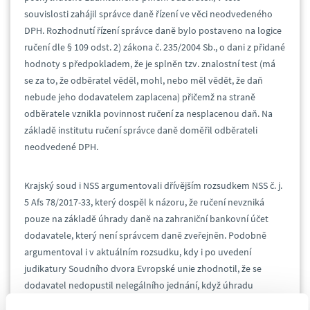
souvislosti zahájil správce daně řízení ve věci neodvedeného
DPH. Rozhodnutí řízení správce daně bylo postaveno na logice
ručení dle § 109 odst. 2) zákona č. 235/2004 Sb., o dani z přidané
hodnoty s předpokladem, že je splněn tzv. znalostní test (má
se za to, že odběratel věděl, mohl, nebo měl vědět, že daň
nebude jeho dodavatelem zaplacena) přičemž na straně
odběratele vznikla povinnost ručení za nesplacenou daň. Na
základě institutu ručení správce daně doměřil odběrateli
neodvedené DPH.
Krajský soud i NSS argumentovali dřívějším rozsudkem NSS č. j.
5 Afs 78/2017-33, který dospěl k názoru, že ručení nevzniká
pouze na základě úhrady daně na zahraniční bankovní účet
dodavatele, který není správcem daně zveřejněn. Podobně
argumentoval i v aktuálním rozsudku, kdy i po uvedení
judikatury Soudního dvora Evropské unie zhodnotil, že se
dodavatel nedopustil nelegálního jednání, když úhradu
provedl na jiný účet, než je evidovaný správcem daně, navíc