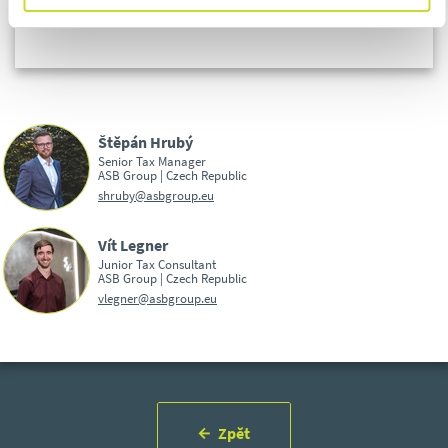
zaplacení daně nemá v úmyslu.
Štěpán Hrubý
Senior Tax Manager
ASB Group | Czech Republic
shruby@asbgroup.eu
Vít Legner
Junior Tax Consultant
ASB Group | Czech Republic
vlegner@asbgroup.eu
Zpět