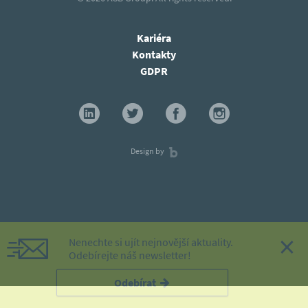
Kariéra
Kontakty
GDPR
Design by
×
Nenechte si ujít nejnovější aktuality.
Odebírejte náš newsletter!
Odebírat