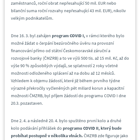
zaměstnanců, roční obrat nepřesahující 50 mil. EUR nebo
bilanční suma roční rozvahy nepřesahující 43 mil. EUR), nikoliv
velkým podnikatelům.
Dne 16. 3. byl zahájen
program COVID I,
v rámci kterého bylo
možné žádat o čerpání bezúročného úvěru na provozní
financování přímo od státní Českomoravské záruční a
rozvojové banky (ČMZRB) a to ve výši 500 tis. až 15 mil. Kč, až do
výše 90 % způsobilých výdajů, se splatností 2 roky včetně
možnosti odloženého splácení až na dobu až 12 měsíců.
Vzhledem k objemu žádostí, které již během prvního týdne
výrazně překročily vyčleněných pět miliard korun a kapacitní
možnosti ČMZRB, byl příjem žádostí do programu COVID I dne
20.3. pozastaven.
Dne 2. 4. a následně 20. 4. bylo spuštěno první kolo a druhé
kolo podávání přihlášek do
programu
COVID II, který bude
probíhat postupně v několika vlnách.
ČMZRB zde figuruje jako