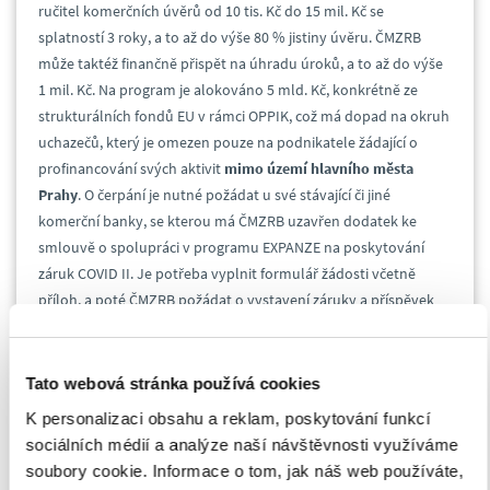
ručitel komerčních úvěrů od 10 tis. Kč do 15 mil. Kč se
splatností 3 roky, a to až do výše 80 % jistiny úvěru. ČMZRB
může taktéž finančně přispět na úhradu úroků, a to až do výše
1 mil. Kč. Na program je alokováno 5 mld. Kč, konkrétně ze
strukturálních fondů EU v rámci OPPIK, což má dopad na okruh
uchazečů, který je omezen pouze na podnikatele žádající o
profinancování svých aktivit
mimo území hlavního města
Prahy
. O čerpání je nutné požádat u své stávající či jiné
komerční banky, se kterou má ČMZRB uzavřen dodatek ke
smlouvě o spolupráci v programu EXPANZE na poskytování
záruk COVID II. Je potřeba vyplnit formulář žádosti včetně
příloh, a poté ČMZRB požádat o vystavení záruky a příspěvek
na splátky úroků. Podrobný návod, jak zažádat o záruku, je
zveřejněn na webu ČMZRB. Úvěr lze opět využít na provozní
financování, tzn. zejménana mzdy zaměstnanců, financování
Tato webová stránka používá cookies
zásob, úhrady dodavatelských faktur či pořízení drobného
K personalizaci obsahu a reklam, poskytování funkcí
hmotného a nehmotného majetku. Druhé kolo bude
sociálních médií a analýze naší návštěvnosti využíváme
následovat v rámci několika dnů.
soubory cookie. Informace o tom, jak náš web používáte,