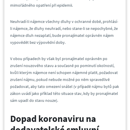
mimořádného opatření při epidemii.
Neuhradí-li nájemce všechny dluhy v ochranné době, prohlásí-
li nájemce, že dluhy neuhradí, nebo stane-li se nepochybné, že
nájemce dluh nezaplatí, bude pronajímatel oprávněn nájem
vypovědět bez výpovědní doby.
V obou případech by však byl pronajímatel oprávněn po
zrušení nouzového stavu a současně po pominutí okolností,
kvůli kterým nájemce není schopen nájemné platit, požadovat
zrušení nájmu, pokud nebude možné po něm spravedlivě
požadovat, aby tato omezení snášel (v případě nájmu bytů pak
zákon uvádí jako příklad této situace stav, kdy by pronajímatel
sám upadl do stavu nouze).
Dopad koronaviru na
dodavatelské smluvní