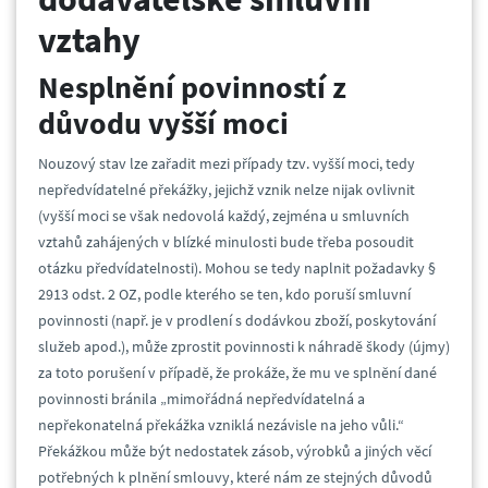
vztahy
Nesplnění povinností z
důvodu vyšší moci
Nouzový stav lze zařadit mezi případy tzv. vyšší moci, tedy
nepředvídatelné překážky, jejichž vznik nelze nijak ovlivnit
(vyšší moci se však nedovolá každý, zejména u smluvních
vztahů zahájených v blízké minulosti bude třeba posoudit
otázku předvídatelnosti). Mohou se tedy naplnit požadavky §
2913 odst. 2 OZ, podle kterého se ten, kdo poruší smluvní
povinnosti (např. je v prodlení s dodávkou zboží, poskytování
služeb apod.), může zprostit povinnosti k náhradě škody (újmy)
za toto porušení v případě, že prokáže, že mu ve splnění dané
povinnosti bránila „mimořádná nepředvídatelná a
nepřekonatelná překážka vzniklá nezávisle na jeho vůli.“
Překážkou může být nedostatek zásob, výrobků a jiných věcí
potřebných k plnění smlouvy, které nám ze stejných důvodů