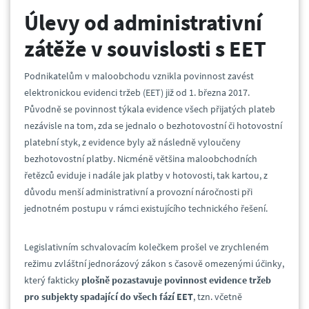
Úlevy od administrativní
zátěže v souvislosti s EET
Podnikatelům v maloobchodu vznikla povinnost zavést
elektronickou evidenci tržeb (EET) již od 1. března 2017.
Původně se povinnost týkala evidence všech přijatých plateb
nezávisle na tom, zda se jednalo o bezhotovostní či hotovostní
platební styk, z evidence byly až následně vyloučeny
bezhotovostní platby. Nicméně většina maloobchodních
řetězců eviduje i nadále jak platby v hotovosti, tak kartou, z
důvodu menší administrativní a provozní náročnosti při
jednotném postupu v rámci existujícího technického řešení.
Legislativním schvalovacím kolečkem prošel ve zrychleném
režimu zvláštní jednorázový zákon s časově omezenými účinky,
který fakticky
plošně pozastavuje povinnost evidence tržeb
pro subjekty spadající do všech fází EET
, tzn. včetně