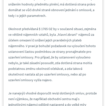
snížením hodnoty předmětu plnění, má dotčená strana právo
domáhat se vůči druhé straně obnovení jednání o smlouvě, a
tedy i o jejích parametrech.
Okolnost předvídaná § 1765 OZ by v současné situaci, zejména
ve většině nájemních vztahů, byla „hlavní zbraní“ nájemců za
účelem omezení či snížení jejich pravidelných plateb
nájemného. V praxi je bohužel požadavek na vyloučení tohoto
ustanovení častou podmínkou ze strany pronajímatele pro
uzavření smlouvy. Pro případ, že by ustanovení vyloučeno
nebylo, je také zásadní posoudit, zda dotčená strana mohla
podstatnou změnu okolností očekávat, a zda taková
skutečnost nastala až po uzavření smlouvy, nebo až po
uzavření smlouvy vyšla najevo.
Je nanejvýš vhodné doporučit revizi dotčených smluv, protože
není výjimkou, že například obchodní centra mají s
jednotlivými nájemci odlišně nastavené a do velké míry