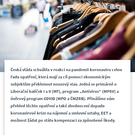
Česká vláda schválila v reakci na pandemii koronaviru celou
řadu opatření, která mají za cíl pomoci ekonomickým
subjektům překlenout nouzový stav. Jedná se primárně o
Liberační balíček I a II (MF), program „Antivirus“ (MPSV) a
úvěrový program COVID (MPO a ČMZRB). Přinášíme vám
přehled těchto opatření a také zhodnocení dopadu
koronavirové krize na nájemní a smluvní vztahy, EET a
možnost žádat po státu kompenzaci za způsobené škody.