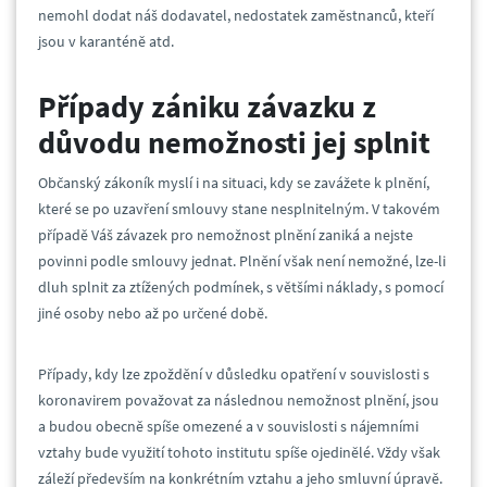
nemohl dodat náš dodavatel, nedostatek zaměstnanců, kteří
jsou v karanténě atd.
Případy zániku závazku z
důvodu nemožnosti jej splnit
Občanský zákoník myslí i na situaci, kdy se zavážete k plnění,
které se po uzavření smlouvy stane nesplnitelným. V takovém
případě Váš závazek pro nemožnost plnění zaniká a nejste
povinni podle smlouvy jednat. Plnění však není nemožné, lze-li
dluh splnit za ztížených podmínek, s většími náklady, s pomocí
jiné osoby nebo až po určené době.
Případy, kdy lze zpoždění v důsledku opatření v souvislosti s
koronavirem považovat za následnou nemožnost plnění, jsou
a budou obecně spíše omezené a v souvislosti s nájemními
vztahy bude využití tohoto institutu spíše ojedinělé. Vždy však
záleží především na konkrétním vztahu a jeho smluvní úpravě.