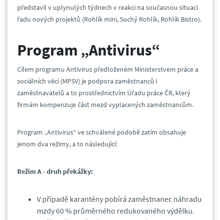
představil v uplynulých týdnech v reakci na současnou situaci
řadu nových projektů (Rohlík mini, Suchý Rohlík, Rohlík Bistro).
Program „Antivirus“
Cílem programu Antivirus předloženém Ministerstvem práce a
sociálních věcí (MPSV) je podpora zaměstnanců i
zaměstnavatelů a to prostřednictvím Úřadu práce ČR, který
firmám kompenzuje část mezd vyplacených zaměstnancům.
Program „Antivirus“ ve schválené podobě zatím obsahuje
jenom dva režimy, a to následující:
Režim A - druh překážky:
V případě karantény pobírá zaměstnanec náhradu
mzdy 60 % průměrného redukovaného výdělku.