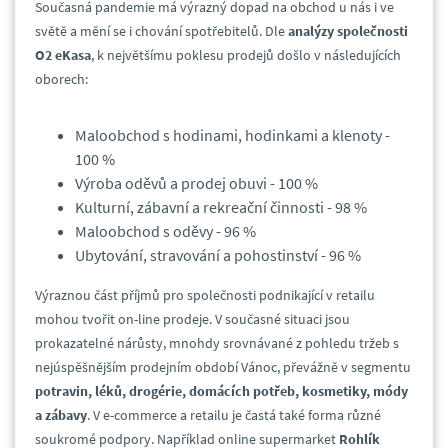
Současná pandemie má výrazný dopad na obchod u nás i ve
světě a mění se i chování spotřebitelů. Dle
analýzy společnosti
O2 eKasa
, k největšímu poklesu prodejů došlo v následujících
oborech:
Maloobchod s hodinami, hodinkami a klenoty -
100 %
Výroba oděvů a prodej obuvi - 100 %
Kulturní, zábavní a rekreační činnosti - 98 %
Maloobchod s oděvy - 96 %
Ubytování, stravování a pohostinství - 96 %
Výraznou část příjmů pro společnosti podnikající v retailu
mohou tvořit on-line prodeje. V současné situaci jsou
prokazatelné nárůsty, mnohdy srovnávané z pohledu tržeb s
nejúspěšnějším prodejním období Vánoc, převážně v segmentu
potravin, léků, drogérie, domácích potřeb, kosmetiky, módy
a zábavy
. V e-commerce a retailu je častá také forma různé
soukromé podpory. Například online supermarket
Rohlík