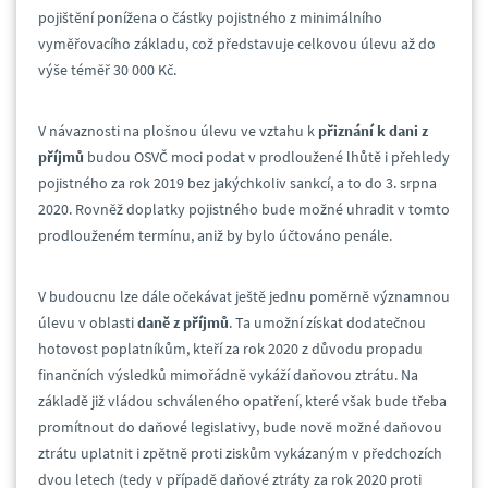
pojištění ponížena o částky pojistného z minimálního
vyměřovacího základu, což představuje celkovou úlevu až do
výše téměř 30 000 Kč.
V návaznosti na plošnou úlevu ve vztahu k
přiznání k dani z
příjmů
budou OSVČ moci podat v prodloužené lhůtě i přehledy
pojistného za rok 2019 bez jakýchkoliv sankcí, a to do 3. srpna
2020. Rovněž doplatky pojistného bude možné uhradit v tomto
prodlouženém termínu, aniž by bylo účtováno penále.
V budoucnu lze dále očekávat ještě jednu poměrně významnou
úlevu v oblasti
daně z příjmů
. Ta umožní získat dodatečnou
hotovost poplatníkům, kteří za rok 2020 z důvodu propadu
finančních výsledků mimořádně vykáží daňovou ztrátu. Na
základě již vládou schváleného opatření, které však bude třeba
promítnout do daňové legislativy, bude nově možné daňovou
ztrátu uplatnit i zpětně proti ziskům vykázaným v předchozích
dvou letech (tedy v případě daňové ztráty za rok 2020 proti