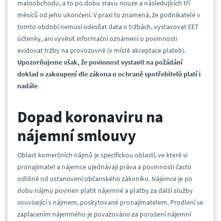
maloobchodu, a to po dobu stavu nouze a následujících tří
měsíců od jeho ukončení. V praxi to znamená, že podnikatelé v
tomto období nemusí odesílat data o tržbách, vystavovat EET
účtenky, ani vyvěsit informační oznámení o povinnosti
evidovat tržby na provozovně (v místě akceptace plateb).
Upozorňujeme však, že povinnost vystavit na požádání
doklad o zakoupení dle zákona o ochraně spotřebitelů platí i
nadále
.
Dopad koronaviru na
nájemní smlouvy
Oblast komerčních nájmů je specifickou oblastí, ve které si
pronajímatel a nájemce ujednávají práva a povinnosti často
odlišně od ustanovení občanského zákoníku. Nájemce je po
dobu nájmu povinen platit nájemné a platby za další služby
související s nájmem, poskytované pronajímatelem. Prodlení se
zaplacením nájemného je považováno za porušení nájemní