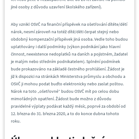
jiné osoby z důvodu uzavření školského zařízení).
Aby vznikl OSVČ na finanční příspěvek na ošetřování dítěte/dětí
nárok, nesmí zároveň na totéž dítě/děti čerpat stejný nebo
obdobný kompenzační příspěvek jiná osoba. Vedle toho budou
uplatňovány i další podmínky (výkon podnikání jako hlavní
činnost, neexistence nedoplatků na daních a pojistném, žadatel
je malým nebo středním podnikatelem). Splnění podmínek
bude prokazováno na základě čestného prohlášení. Žádost je
již k dispozici na stránkách Ministerstva průmyslu a obchodu a
OSVČ ji mohou podat buďto elektronicky nebo zaslat poštou.
Nárok na toto „ošetřovné“ budou OSVČ mít po celou dobu
mimořádných opatření. Žádost bude možno z důvodu
pravidelné výplaty podávat každý měsíc, poprvé za období od
12. března do 31. března 2020, a to do konce dubna tohoto
roku.