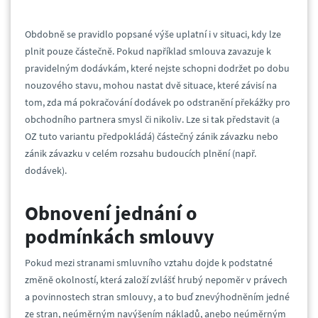
Obdobně se pravidlo popsané výše uplatní i v situaci, kdy lze
plnit pouze částečně. Pokud například smlouva zavazuje k
pravidelným dodávkám, které nejste schopni dodržet po dobu
nouzového stavu, mohou nastat dvě situace, které závisí na
tom, zda má pokračování dodávek po odstranění překážky pro
obchodního partnera smysl či nikoliv. Lze si tak představit (a
OZ tuto variantu předpokládá) částečný zánik závazku nebo
zánik závazku v celém rozsahu budoucích plnění (např.
dodávek).
Obnovení jednání o
podmínkách smlouvy
Pokud mezi stranami smluvního vztahu dojde k podstatné
změně okolností, která založí zvlášť hrubý nepoměr v právech
a povinnostech stran smlouvy, a to buď znevýhodněním jedné
ze stran, neúměrným navýšením nákladů, anebo neúměrným