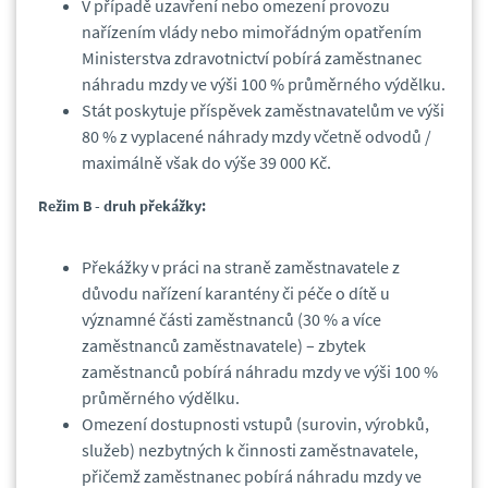
V případě uzavření nebo omezení provozu
nařízením vlády nebo mimořádným opatřením
Ministerstva zdravotnictví pobírá zaměstnanec
náhradu mzdy ve výši 100 % průměrného výdělku.
Stát poskytuje příspěvek zaměstnavatelům ve výši
80 % z vyplacené náhrady mzdy včetně odvodů /
maximálně však do výše 39 000 Kč.
Režim B - druh překážky:
Překážky v práci na straně zaměstnavatele z
důvodu nařízení karantény či péče o dítě u
významné části zaměstnanců (30 % a více
zaměstnanců zaměstnavatele) – zbytek
zaměstnanců pobírá náhradu mzdy ve výši 100 %
průměrného výdělku.
Omezení dostupnosti vstupů (surovin, výrobků,
služeb) nezbytných k činnosti zaměstnavatele,
přičemž zaměstnanec pobírá náhradu mzdy ve