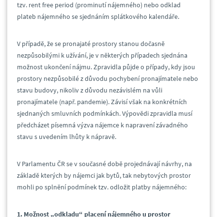
tzv. rent free period (prominutí nájemného) nebo odklad
plateb nájemného se sjednáním splátkového kalendáře.
V případě, že se pronajaté prostory stanou dočasně
nezpůsobilými k užívání, je v některých případech sjednána
možnost ukončení nájmu. Zpravidla půjde o případy, kdy jsou
prostory nezpůsobilé z důvodu pochybení pronajímatele nebo
stavu budovy, nikoliv z důvodu nezávislém na vůli
pronajímatele (např. pandemie). Závisí však na konkrétních
sjednaných smluvních podmínkách. Výpovědi zpravidla musí
předcházet písemná výzva nájemce k napravení závadného
stavu s uvedením lhůty k nápravě.
V Parlamentu ČR se v současné době projednávají návrhy, na
základě kterých by nájemci jak bytů, tak nebytových prostor
mohli po splnění podmínek tzv. odložit platby nájemného:
1. Možnost „odkladu“ placení nájemného u prostor