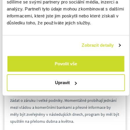
sdílíme se svými partnery pro sociální média, inzerci a
Dne 21. 4. bude spuštěno první kolo přihlášek do programu
analýzy. Partneři tyto údaje mohou zkombinovat s dalšími
COVID Praha
určeného pro živnostníky a malé a střední
informacemi, které jste jim poskytli nebo které získali v
podnikatele na území hlavního města Prahy. Program
důsledku toho, že používáte jejich služby.
připravila ČMZRB ve spolupráci s Magistrátem hl.m. Prahy,
který na podporu pražských podnikatelů alokoval 600 mil. Kč.
Program poskytne záruky v celkovém objemu 1,9 mld. Kč a
Zobrazit detaily
jeho parametry jsou shodné s COVID II (výše ručení až do 15
mil. Kč a 80 % jistiny, doba ručení 3 roky, finanční příspěvek na
úhradu úroků až do výše 1 mil. Kč).
Povolit vše
ČMZRB aktuálně připravuje další fázi výhodného úvěrového
Upravit
financování
program COVID III, který bude opět zaměřen na
pražské podnikatele a
v rámci kterého by měly mít možnost
žádat o záruku i velké podniky. Momentálně probíhají jednání
mezi vládou a komerčními bankami a přesné informace by
měly být zveřejněny v následujících dnech, program by měl být
spuštěn na přelomu dubna a května.