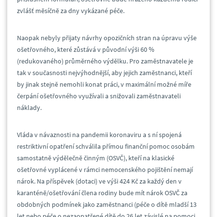
zvlášť měsíčně za dny vykázané péče.
Naopak nebyly přijaty návrhy opozičních stran na úpravu výše
ošetřovného, které zůstává v původní výši 60 %
(redukovaného) průměrného výdělku. Pro zaměstnavatele je
tak v současnosti nejvýhodnější, aby jejich zaměstnanci, kteří
by jinak stejně nemohli konat práci, v maximální možné míře
čerpání ošetřovného využívali a snižovali zaměstnavateli
náklady.
Vláda v návaznosti na pandemii koronaviru a s ní spojená
restriktivní opatření schválila přímou finanční pomoc osobám
samostatně výdělečně činným (OSVČ), kteří na klasické
ošetřovné vyplácené v rámci nemocenského pojištění nemají
nárok. Na příspěvek (dotaci) ve výši 424 Kč za každý den v
karanténě/ošetřování člena rodiny bude mít nárok OSVČ za
obdobných podmínek jako zaměstnanci (péče o dítě mladší 13
let nebo péče o nezaopatřené dítě do 26 let závislé na pomoci