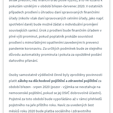
avšak předtím, než finanční úřad pošle výzvu), a to ve vztahu k
pokutám vzniklým v období březen-červenec 2020. V ostatních
případech prodlení s úhradou daní spravovaných finančními
úřady (nikoliv však daní spravovaných celními úřady, jako např.
spotřební daně) bude možné žádat o individuální promíjení
souvisejících sankcí. Úrok z prodlení bude finančním úřadem v
plné výši prominut, pokud poplatník prokáže souvislost
prodlení s mimořádnými opatřeními zavedenými k prevenci
pandemie koronaviru. Za určitých podmínek bude ze stejného
důvodu automaticky prominuta i pokuta za opožděné podání
daňového přiznání.
Osoby samostatně výdělečně činné byly zproštěny povinnosti
platit
zálohy na důchodové pojištění a zdravotní pojištění
za
období březen - srpen 2020 (pozor - výjimka se nevztahuje na
nemocenské pojištění, pokud se jej OSVČ dobrovolně účastní).
Pojistné za toto období bude vypořádáno až v rámci přehledů
pojistného na jaře příštího roku. Navíc za uvedených šest
měsíců roku 2020 bude platba sociálního i zdravotního