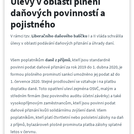
Úlevy v oblasti plnění
daňových povinností a
pojistného
V rámci tzv.
Liberačního daňového balíčku
I a II vláda schválila
úlevy v oblasti podávání daňových přiznání a úhrady daní.
Všem poplatníkům
daně z příjmů
, kteří jsou standardně
povinni podat daňové přiznání za rok 2019 do 1. dubna 2020, je
formou plošného prominutí sankcí umožněno jej podat až do
1. července 2020. Stejné prodloužení se vztahuje i na platbu
doplatku daně. Toto opatření uleví zejména OSVČ, malým a
středním firmám (bez povinného auditu účetní závěrky) a také
vysokopříjmovým zaměstnancům, kteří jsou povinni podat
daňové přiznání kvůli solidárnímu zvýšení daně. Všem
poplatníkům, kteří platí čtvrtletní nebo pololetní zálohy na daň
z příjmů, bylazároveň plošně prominuta platba zálohy splatné
letos v červnu.