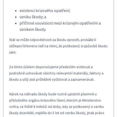
existenci krizového opatření;
vzniku škody; a
příčinné souvislost mezi krizovým opatřením a
vznikem škody.
Stát se může odpovědnosti za škodu zprostit, prokáže-li
(důkazní břemeno leží na něm), že poškozený si způsobil škodu
sám.
Za tímto účelem doporučujeme především evidovat a
podrobně uchovávat všechny relevantní materiály, faktury a
škodu a ušlý zisk průběžně vyčíslovat a zaznamenávat.
Nárok na náhradu škody bude nutné uplatnit písemně u
příslušného orgánu krizového řízení, kterým je Ministerstvo
vnitra, ve lhůtě 6 měsíců od doby, kdy se poškozený o vzniku
škody dozvěděl, nejdéle do 5 let od vzniku škody, jinak právo