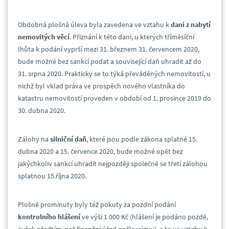
Obdobná plošná úleva byla zavedena ve vztahu k
dani z nabytí
nemovitých věcí
. Přiznání k této dani, u kterých tříměsíční
lhůta k podání vyprší mezi 31. březnem 31. červencem 2020,
bude možné bez sankcí podat a související daň uhradit až do
31. srpna 2020. Prakticky se to týká převáděných nemovitostí, u
nichž byl vklad práva ve prospěch nového vlastníka do
katastru nemovitostí proveden v období od 1. prosince 2019 do
30. dubna 2020.
Zálohy na
silniční daň
, které jsou podle zákona splatné 15.
dubna 2020 a 15. července 2020, bude možné opět bez
jakýchkoliv sankcí uhradit nejpozději společně se třetí zálohou
splatnou 15.října 2020.
Plošně prominuty byly též pokuty za pozdní podání
kontrolního hlášení
ve výši 1 000 Kč (hlášení je podáno pozdě,