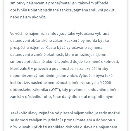
smlouvy nájemcem a pronajímatel je v takovém případě
oprávněn uplatnit sjednané sankce, zejména smluvní pokutu
nebo nájem ukončit.
Ve většině nájemních smluv jsou také vyloučena vybraná
ustanovení občanského zákoníku, která by mohla být ku
prospěchu nájemce. Často bývá vylučováno zejména
ustanovení o změně okolností, které umožňuje nájemní
smlouvu předčasně ukončit, pokud dojde ke změně okolností,
které založí v právech a povinnostech stran zvlášť hrubý́
nepoměr znevýhodněním jedné z nich. Vyloučen bývá také
institut tzv. následné nemožnosti plnění ve smyslu § 2006
občanského zákoníku („OZ“), kdy povinnost smluvního plnění
zaniká v důsledku toho, že se daný dluh stal nesplnitelným.
Jakékoliv úlevy, zejména od placení nájemného, je tedy možné
se domoci zahájením jednání s pronajímatelem a dohodou s
ním. V úvahu přichází například dohoda o slevě na nájemném,