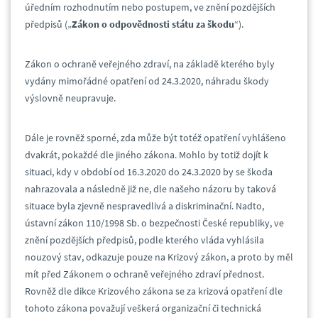
úředním rozhodnutím nebo postupem, ve znění pozdějších
předpisů („
Zákon o odpovědnosti státu za škodu
“).
Zákon o ochraně veřejného zdraví, na základě kterého byly
vydány mimořádné opatření od 24.3.2020, náhradu škody
výslovně neupravuje.
Dále je rovněž sporné, zda může být totéž opatření vyhlášeno
dvakrát, pokaždé dle jiného zákona. Mohlo by totiž dojít k
situaci, kdy v období od 16.3.2020 do 24.3.2020 by se škoda
nahrazovala a následně již ne, dle našeho názoru by taková
situace byla zjevně nespravedlivá a diskriminační. Nadto,
ústavní zákon 110/1998 Sb. o bezpečnosti České republiky, ve
znění pozdějších předpisů, podle kterého vláda vyhlásila
nouzový stav, odkazuje pouze na Krizový zákon, a proto by měl
mít před Zákonem o ochraně veřejného zdraví přednost.
Rovněž dle dikce Krizového zákona se za krizová opatření dle
tohoto zákona považují veškerá organizační či technická