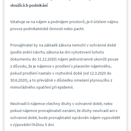
sloužících podnikání
Vztahuje se na nájem a podnájem prostorů, je-li účelem nájmu
provoz podnikatelské činnosti nebo pacht.
Pronajímatel by na základě zákona nemohl v ochranné době
(podle znění návrhu zákona ke dni vyhotovení tohoto
dokumentu do 31.12.2020) nájem jednostranně ukončit pouze
z důvodu, že je nájemce v prodlení s placením nájemného,
pokud prodlení nastalo v rozhodné době (od 12.3.2020 do
30.6.2020), a to převážně v důsledku omezení plynoucího z
mimořádného opatření při epidemii.
Neuhradí-li nájemce všechny dluhy v ochranné době, nebo
pokud nájemce pronajímateli oznámí, že dluhy neuhradí ani v
ochranné době, bude pronajímatel oprávněn nájem vypovědět
s výpovědní lhůtou 5 dní.