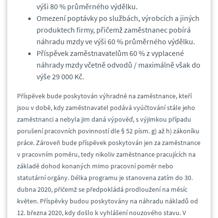
výši 80 % průměrného výdělku.
Omezení poptávky po službách, výrobcích a jiných
produktech firmy, přičemž zaměstnanec pobírá
náhradu mzdy ve výši 60 % průměrného výdělku.
Příspěvek zaměstnavatelům 60 % z vyplacené
náhrady mzdy včetně odvodů / maximálně však do
výše 29 000 Kč.
Příspěvek bude poskytován výhradně na zaměstnance, kteří
jsou v době, kdy zaměstnavatel podává vyúčtování stále jeho
zaměstnanci a nebyla jim daná výpověď, s výjimkou případu
porušení pracovních povinností dle § 52 písm. g) až h) zákoníku
práce. Zároveň bude příspěvek poskytován jen za zaměstnance
v pracovním poměru, tedy nikoliv zaměstnance pracujících na
základě dohod konaných mimo pracovní poměr nebo
statutární orgány. Délka programu je stanovena zatím do 30.
dubna 2020, přičemž se předpokládá prodloužení na měsíc
květen. Příspěvky budou poskytovány na náhradu nákladů od
12. března 2020, kdy došlo k vyhlášení nouzového stavu. V