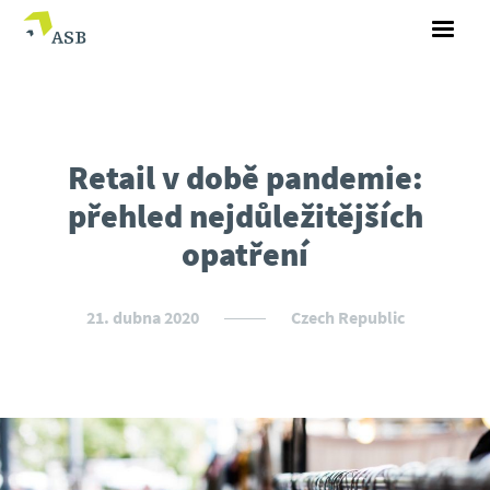
Retail v době pandemie:
přehled nejdůležitějších
opatření
21. dubna 2020
Czech Republic