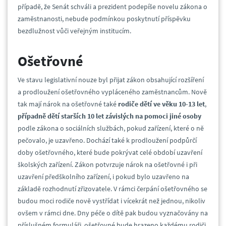
případě, že Senát schváli a prezident podepíše novelu zákona o
zaměstnanosti, nebude podmínkou poskytnutí příspěvku
bezdlužnost vůči veřejným institucím.
Ošetřovné
Ve stavu legislativní nouze byl přijat zákon obsahující rozšíření
a prodloužení ošetřovného vypláceného zaměstnancům. Nově
tak mají nárok na ošetřovné také
rodiče dětí ve věku 10-13 let
,
případně dětí starších 10 let závislých na pomoci jiné osoby
podle zákona o sociálních službách, pokud zařízení, které o ně
pečovalo, je uzavřeno. Dochází také k prodloužení podpůrčí
doby ošetřovného, které bude pokrývat celé období uzavření
školských zařízení. Zákon potvrzuje nárok na ošetřovné i při
uzavření předškolního zařízení, i pokud bylo uzavřeno na
základě rozhodnutí zřizovatele. V rámci čerpání ošetřovného se
budou moci rodiče nově vystřídat i vícekrát než jednou, nikoliv
ovšem v rámci dne. Dny péče o dítě pak budou vyznačovány na
příslušném formuláři, ošetřovné bude hrazeno každému rodiči