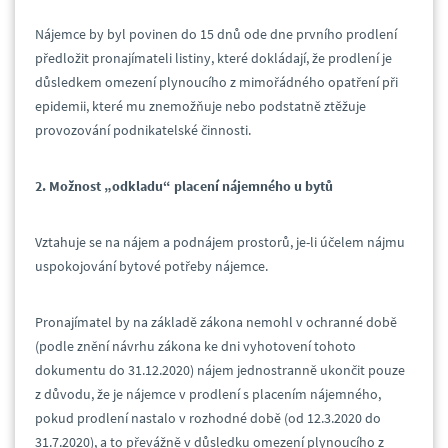
Nájemce by byl povinen do 15 dnů ode dne prvního prodlení
předložit pronajímateli listiny, které dokládají, že prodlení je
důsledkem omezení plynoucího z mimořádného opatření při
epidemii, které mu znemožňuje nebo podstatně ztěžuje
provozování podnikatelské činnosti.
2. Možnost „odkladu“ placení nájemného u bytů
Vztahuje se na nájem a podnájem prostorů, je-li účelem nájmu
uspokojování bytové potřeby nájemce.
Pronajímatel by na základě zákona nemohl v ochranné době
(podle znění návrhu zákona ke dni vyhotovení tohoto
dokumentu do 31.12.2020) nájem jednostranně ukončit pouze
z důvodu, že je nájemce v prodlení s placením nájemného,
pokud prodlení nastalo v rozhodné době (od 12.3.2020 do
31.7.2020), a to převážně v důsledku omezení plynoucího z