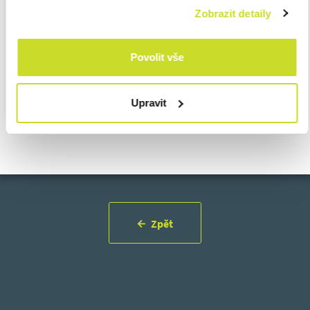
Zobrazit detaily
Klára Cowan
Head of Payroll
ASB Czech Republic
Povolit vše
kcowan@asbgroup.eu
Upravit
Zpět