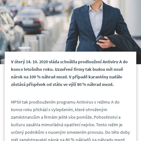
V úterý 14. 10. 2020 vláda schválila prodloužení Antiviru A do
konce letošního roku. Uzavřené firmy tak budou mít nově
nárok na 100 % náhrad mezd. V případě karantény nadále
zůstává příspěvek od státu ve výší 80 % náhrad mezd.
MPSV tak prodloužením programu Antivirus v režimu A do
konce roku přichází s vylepšením, které ohroženým
zaměstnancům a firmám ještě více pomůže. Pohostinství a
kulturu zasáhla mimořádná opatření nejvíce. Tento režim je
určený podnikům s nuceným omezením provozu. Do této doby
měl zaměstnavatel nárok na 80 % nákladů na náhrady mezd,