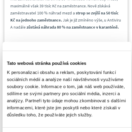
maximálně však 39 tisíc Kč na zaměstnance. Nově získává
zaměstnavatel 100 % náhrad mezd a
strop se zvýší na 50 tisíc
Kč na jednoho zaměstnance.
Jak je již zmíněno výše, u Antiviru
A nadále
zůstává náhrada 80 % na zaměstnance v karanténě.
Antivirus B, u kterého stát přispívá na náhrady mezd
podnikových zaměstnanců, na něž dopadla koronavirová krize
nepřímo (například skrze pokles odbytu nebo dodávek
Tato webová stránka používá cookies
vstupů), se nemění a fungovat by měl do konce října. Antivirus
C se týkal odpuštění odvodů na povinné sociální pojištění pro
K personalizaci obsahu a reklam, poskytování funkcí
zaměstnavatele, a to na tři měsíce (červen, červenec, srpen).
sociálních médií a analýze naší návštěvnosti využíváme
Ministryně Maláčová prohlásila, že o
úpravách Antiviru B i C
soubory cookie. Informace o tom, jak náš web používáte,
bude vláda jednat v blízké době a případně představí další
sdílíme se svými partnery pro sociální média, inzerci a
změny.
analýzy. Partneři tyto údaje mohou zkombinovat s dalšími
informacemi, které jste jim poskytli nebo které získali v
důsledku toho, že používáte jejich služby.
V případě potřeby doplnění informací v souvislosti s
programem Antivirus se neváhejte obrátit na konzultanty.