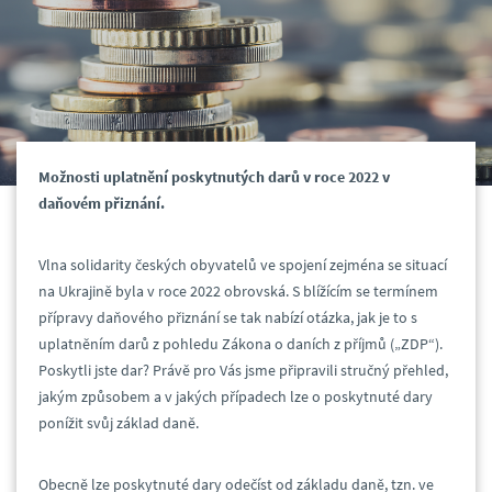
Možnosti uplatnění poskytnutých darů v roce 2022 v
daňovém přiznání.
Vlna solidarity českých obyvatelů ve spojení zejména se situací
na Ukrajině byla v roce 2022 obrovská. S blížícím se termínem
přípravy daňového přiznání se tak nabízí otázka, jak je to s
uplatněním darů z pohledu Zákona o daních z příjmů („ZDP“).
Poskytli jste dar? Právě pro Vás jsme připravili stručný přehled,
jakým způsobem a v jakých případech lze o poskytnuté dary
ponížit svůj základ daně.
Obecně lze poskytnuté dary odečíst od základu daně, tzn. ve