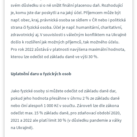
svém důsledku si o ně snížit finální placenou daň. Rozhodující
je, komu jste dar poskytli a na jaký účel. Příjemcem může být
např. obec, kraj, právnická osoba se sídlem v ČR nebo i politická
strana či fyzická osoba. Účel je např. humanitární, charitativní,
zdravotnický aj. V souvislosti s válečným konfliktem na Ukrajině
došlo k rozšíření jak možných příjemců, tak možného účelu.
Pro rok 2022 zůstává v platnosti navýšena maximální hodnota,
kterou lze odečíst od základu daně ve výši 30 %.
Uplatnění daru u fyzických osob
Jako fyzické osoby si můžete odečíst od základu daně dar,
pokud jeho hodnota přesáhne v úhrnu 2 % ze základu daně
nebo činí alespoň 1 000 Kč v součtu. Zároveň lze dle zákona
odečíst max. 15 % základu daně, pro zdaňovací období 2020,
2021 a 2022 ale platí limit 30 % (v důsledku pandemie a války
na Ukrajině).