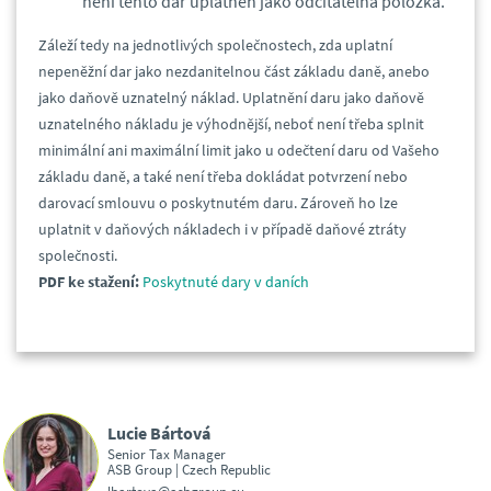
není tento dar uplatněn jako odčitatelná položka.
Záleží tedy na jednotlivých společnostech, zda uplatní
nepeněžní dar jako nezdanitelnou část základu daně, anebo
jako daňově uznatelný náklad. Uplatnění daru jako daňově
uznatelného nákladu je výhodnější, neboť není třeba splnit
minimální ani maximální limit jako u odečtení daru od Vašeho
základu daně, a také není třeba dokládat potvrzení nebo
darovací smlouvu o poskytnutém daru. Zároveň ho lze
uplatnit v daňových nákladech i v případě daňové ztráty
společnosti.
PDF ke stažení:
Poskytnuté dary v daních
Lucie Bártová
Senior Tax Manager
ASB Group | Czech Republic
lbartova@asbgroup.eu