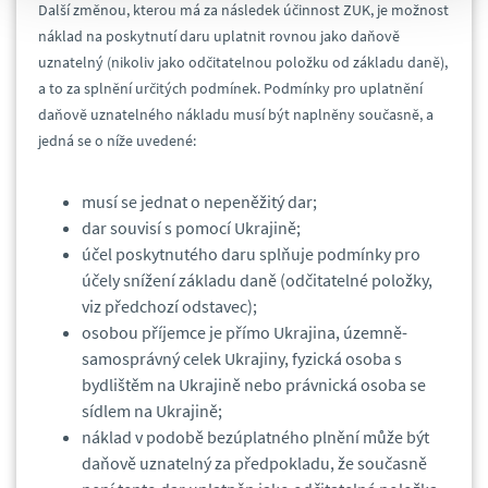
Další změnou, kterou má za následek účinnost ZUK, je možnost
náklad na poskytnutí daru uplatnit rovnou jako daňově
uznatelný (nikoliv jako odčitatelnou položku od základu daně),
a to za splnění určitých podmínek. Podmínky pro uplatnění
daňově uznatelného nákladu musí být naplněny současně, a
jedná se o níže uvedené:
musí se jednat o nepeněžitý dar;
dar souvisí s pomocí Ukrajině;
účel poskytnutého daru splňuje podmínky pro
účely snížení základu daně (odčitatelné položky,
viz předchozí odstavec);
osobou příjemce je přímo Ukrajina, územně-
samosprávný celek Ukrajiny, fyzická osoba s
bydlištěm na Ukrajině nebo právnická osoba se
sídlem na Ukrajině;
náklad v podobě bezúplatného plnění může být
daňově uznatelný za předpokladu, že současně