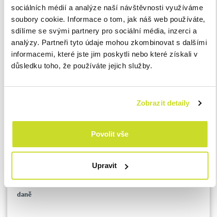
územně-správnímu celku Ukrajiny
sociálních médií a analýze naší návštěvnosti využíváme
právnické sobě se sídlem na území Ukrajiny
soubory cookie. Informace o tom, jak náš web používáte,
fyzické osobě s bydlištěm na území Ukrajiny
sdílíme se svými partnery pro sociální média, inzerci a
analýzy. Partneři tyto údaje mohou zkombinovat s dalšími
a to za účelem podpory obranného úsilí Ukrajiny.
informacemi, které jste jim poskytli nebo které získali v
důsledku toho, že používáte jejich služby.
V případě, že jste poskytli dar přímo na zveřejněný účet č.
304452700/0300 Velvyslanectví Ukrajiny v České republice, lze
dar prokázat výpisem z účtu, případně ústřižkem složenky.
Zobrazit detaily
Dar od základu daně mohou odečíst poskytnutý dar i daňoví
rezidenti Ukrajiny, pokud jejich zdanitelné příjmy z ČR tvoří 90
Povolit vše
% jejich zdanitelných příjmů. Aplikují se na ně tak stejná
pravidla jako na daňové rezidenty Evropské unie.
Upravit
Daňově uznatelný náklad x odčitatelná položka od základu
daně