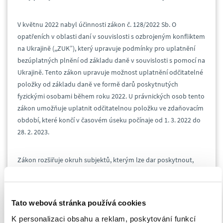
V květnu 2022 nabyl účinnosti zákon č. 128/2022 Sb. O
opatřeních v oblasti daní v souvislosti s ozbrojeným konfliktem
na Ukrajině (,,ZUK”), který upravuje podmínky pro uplatnění
bezúplatných plnění od základu daně v souvislosti s pomocí na
Ukrajině. Tento zákon upravuje možnost uplatnění odčitatelné
položky od základu daně ve formě darů poskytnutých
fyzickými osobami během roku 2022. U právnických osob tento
zákon umožňuje uplatnit odčitatelnou položku ve zdaňovacím
období, které končí v časovém úseku počínaje od 1. 3. 2022 do
28. 2. 2023.
Zákon rozšiřuje okruh subjektů, kterým lze dar poskytnout,
aby stále byla zachována možnost uplatnění daru jako
odčitatelné položky od základu daně:
Tato webová stránka používá cookies
přímo Ukrajině
K personalizaci obsahu a reklam, poskytování funkcí