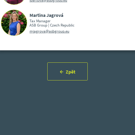
Martina Jagrová
Tax Manager
ASB Group | Czech Republic
mjagrova@asbgroup.eu
Zpět