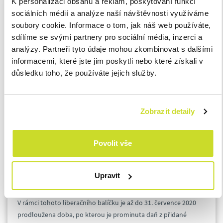
K personalizaci obsahu a reklam, poskytování funkcí
zrušení daně bude týkat, museli nejprve daň přiznat a zaplatit,
sociálních médií a analýze naší návštěvnosti využíváme
a poté žádat o její vrácení.
soubory cookie. Informace o tom, jak náš web používáte,
sdílíme se svými partnery pro sociální média, inzerci a
Úroky za pozdní úhradu daně
analýzy. Partneři tyto údaje mohou zkombinovat s dalšími
Rozhodnutí ministryně plošně promíjí úroky z prodlení a úroky
informacemi, které jste jim poskytli nebo které získali v
z posečkané částky vzniklé od 12. března 2020 až do konce
důsledku toho, že používáte jejich služby.
tohoto roku, a to u daní, kde bylo správcem daně na základě
žádosti odůvodněné dopady šíření koronaviru povoleno
posečkání či rozložení daně na splátky. Toto opatření přináší
Zobrazit detaily
značnou administrativní úlevu jak pro poplatníky, tak pro
finanční úřady, neboť naprostá většina subjektů, která z
důvodů šíření koronaviru získává možnost posečkání daně,
Povolit vše
splňuje i podmínky pro úplné prominutí úroků za pozdní
úhradu.
Upravit
Další opatření
V rámci tohoto liberačního balíčku je až do 31. července 2020
prodloužena doba, po kterou je prominuta daň z přidané