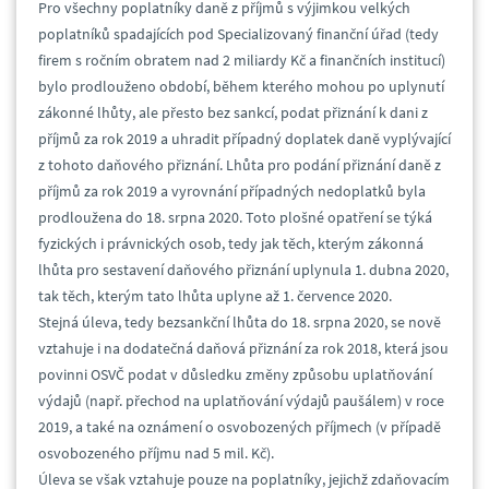
Pro všechny poplatníky daně z příjmů s výjimkou velkých
poplatníků spadajících pod Specializovaný finanční úřad (tedy
firem s ročním obratem nad 2 miliardy Kč a finančních institucí)
bylo prodlouženo období, během kterého mohou po uplynutí
zákonné lhůty, ale přesto bez sankcí, podat přiznání k dani z
příjmů za rok 2019 a uhradit případný doplatek daně vyplývající
z tohoto daňového přiznání. Lhůta pro podání přiznání daně z
příjmů za rok 2019 a vyrovnání případných nedoplatků byla
prodloužena do 18. srpna 2020. Toto plošné opatření se týká
fyzických i právnických osob, tedy jak těch, kterým zákonná
lhůta pro sestavení daňového přiznání uplynula 1. dubna 2020,
tak těch, kterým tato lhůta uplyne až 1. července 2020.
Stejná úleva, tedy bezsankční lhůta do 18. srpna 2020, se nově
vztahuje i na dodatečná daňová přiznání za rok 2018, která jsou
povinni OSVČ podat v důsledku změny způsobu uplatňování
výdajů (např. přechod na uplatňování výdajů paušálem) v roce
2019, a také na oznámení o osvobozených příjmech (v případě
osvobozeného příjmu nad 5 mil. Kč).
Úleva se však vztahuje pouze na poplatníky, jejichž zdaňovacím