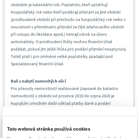
obdobím je kalendářní rok. Poplatníci, kteří uplatňují
hospodářský rok nebo kteří podávají přiznání za jiné období
(prodloužené období při přechodu na hospodářský rok nebo v
souvislosti s přeměnami, přiznání za část zdaňovacího období
při vstupu do likvidace apod.) nemají nárok na úlevu
automaticky. O prodloužení lhůty mohou finanční úřad
požádat, pokud jim ještě lhůta pro podání přiznání neuplynula.
Totéž platí i pro zmíněné velké poplatníky spadající pod
Specializovaný finanční úřad.
Daň z nabytí nemovitých věcí
Pro převody nemovitostí realizované (zapsané do katastru
nemovitostí) v období od prosince 2019 do srpna 2020 je
kupujícím umožněn další odklad platby daně a podání
souvisejícího daňového přiznání, a to až do konce tohoto roku.
V legislativním procesu je již zároveň také návrh na úplné
zrušení této daně se zpětnou účinností. Tento dodatečný
Tato webová stránka používá cookies
odklad má tedy zabránit tomu, aby poplatníci, kterých se