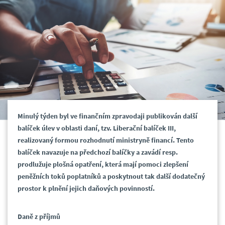
Minulý týden byl ve finančním zpravodaji publikován další
balíček úlev v oblasti daní, tzv. Liberační balíček III,
realizovaný formou rozhodnutí ministryně financí. Tento
balíček navazuje na předchozí balíčky a zavádí resp.
prodlužuje plošná opatření, která mají pomoci zlepšení
peněžních toků poplatníků a poskytnout tak další dodatečný
prostor k plnění jejich daňových povinností.
Daně z příjmů