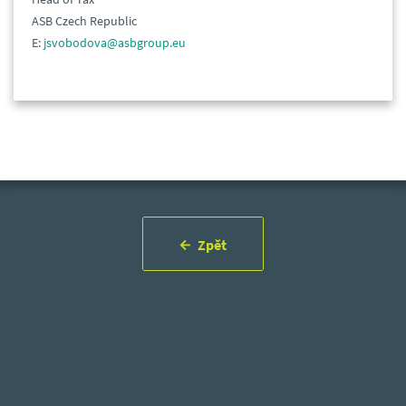
ASB Czech Republic
E:
jsvobodova@asbgroup.eu
Zpět