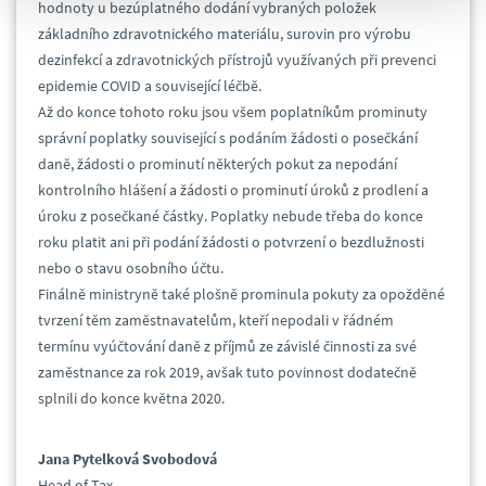
hodnoty u bezúplatného dodání vybraných položek
základního zdravotnického materiálu, surovin pro výrobu
dezinfekcí a zdravotnických přístrojů využívaných při prevenci
epidemie COVID a související léčbě.
Až do konce tohoto roku jsou všem poplatníkům prominuty
správní poplatky související s podáním žádosti o posečkání
daně, žádosti o prominutí některých pokut za nepodání
kontrolního hlášení a žádosti o prominutí úroků z prodlení a
úroku z posečkané částky. Poplatky nebude třeba do konce
roku platit ani při podání žádosti o potvrzení o bezdlužnosti
nebo o stavu osobního účtu.
Finálně ministryně také plošně prominula pokuty za opožděné
tvrzení těm zaměstnavatelům, kteří nepodali v řádném
termínu vyúčtování daně z příjmů ze závislé činnosti za své
zaměstnance za rok 2019, avšak tuto povinnost dodatečně
splnili do konce května 2020.
Jana Pytelková Svobodová
Head of Tax