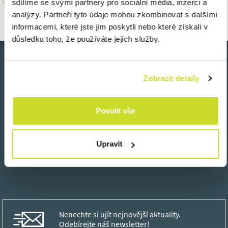
sdílíme se svými partnery pro sociální média, inzerci a
sszajterova@asbgroup.eu
analýzy. Partneři tyto údaje mohou zkombinovat s dalšími
informacemi, které jste jim poskytli nebo které získali v
důsledku toho, že používáte jejich služby.
Zpět
Zobrazit detaily
Povolit vše
Upravit
Nenechte si ujít nejnovější aktuality.
Odebírejte náš newsletter!