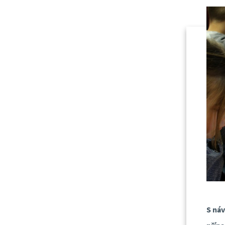
S náv