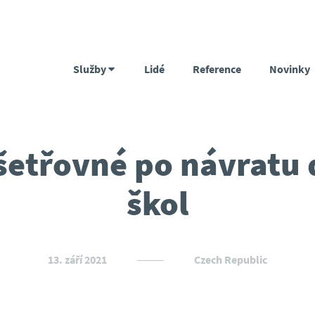
Služby
Lidé
Reference
Novinky
šetřovné po návratu 
škol
13. září 2021
Czech Republic