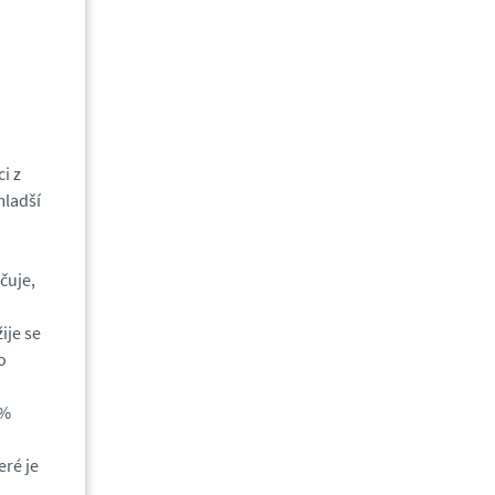
i z
mladší
čuje,
ije se
o
 %
eré je