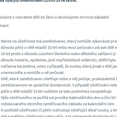
dě výskytu onemocnění COVID-19 ve škole.
vislosti s návratem dětí do škol si dovolujeme shrnout základní
mace:
Nárok na ošetřovné má zaměstnanec, který nemůže vykonávat prác
důvodu péče o dítě mladší 10 let nebo musí pečovat o zdravé dítě 
10 let proto z důvodu uzavření školního nebo dětského zařízení (z
důvodu havárie, epidemie, jiné nepředvídané události), dítěti byla
nařízena karanténa, nebo v případě, že osoba, která jinak o dítě pe
onemocněla a nemůže o ně pečovat.
Dítě, které zaměstnanec ošetřuje nebo o něj pečuje, prokazatelně ž
zaměstnancem ve společné domácnosti. V případě ošetřování neb
péče o dítě mladší 10 let rodičem se tato podmínka neuplatňuje.
Výše ošetřovného se počítá od prvního kalendářního dne a činí 60
redukovaného denního vyměřovacího základu za kalendářní den.
O potřebě ošetřování či péče rozhoduje ošetřující lékař osoby, u kt
dána potřeba ošetřování nebo péče, a to vystavením Rozhodnutí o