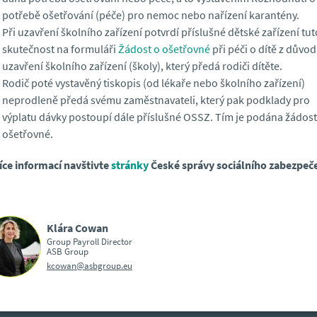
potřebě ošetřování (péče) pro nemoc nebo nařízení karantény.
Při uzavření školního zařízení potvrdí příslušné dětské zařízení tut
skutečnost na formuláři
Žádost o ošetřovné
při péči o dítě z důvo
uzavření školního zařízení (školy), který předá rodiči dítěte.
Rodič poté vystavěný tiskopis (od lékaře nebo školního zařízení)
neprodleně předá svému zaměstnavateli, který pak podklady pro
výplatu dávky postoupí dále příslušné OSSZ. Tím je podána žádost
ošetřovné.
íce informací navštivte
stránky
České správy sociálního zabezpeče
Klára Cowan
Group Payroll Director
ASB Group
kcowan@asbgroup.eu