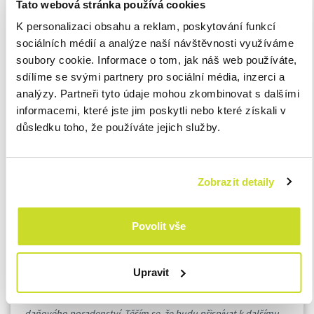
Tato webová stránka používá cookies
schopnost poskytovat komplexní daňově-finanční poradenství
K personalizaci obsahu a reklam, poskytování funkcí
a zvládat složité daňové záležitosti bude pro celou společnost
sociálních médií a analýze naší návštěvnosti využíváme
důležitým přínosem.
soubory cookie. Informace o tom, jak náš web používáte,
sdílíme se svými partnery pro sociální média, inzerci a
„
Těšíme se na inovativní řešení a strategické postřehy, které
analýzy. Partneři tyto údaje mohou zkombinovat s dalšími
Michal naší organizaci přinese
,“ dodává Petr Studnička.
informacemi, které jste jim poskytli nebo které získali v
důsledku toho, že používáte jejich služby.
Michal Kozdera se také podělil o své nadšení z nástupu do ASB
Group: „
Jsem poctěný a zároveň nadšený, že mohu převzít roli
daňového ředitele v ASB. Tato pozice představuje
Zobrazit detaily
pozoruhodnou příležitost pracovat po boku vysoce
kvalifikovaných profesionálů z různých zemí. Rád bych se
Povolit vše
zapojil do nových a náročných projektů, které nám umožní
dále zvyšovat hodnotu služeb, jež poskytujeme našim
klientům. Zaměřím se na využití svých zkušeností k orientaci ve
Upravit
složitém prostředí daňového systému a zajištění toho, aby naši
klienti dostávali co nejefektivnější a nejstrategičtější služby
daňového poradenství. Těším se, že budu přispívat k dalšímu