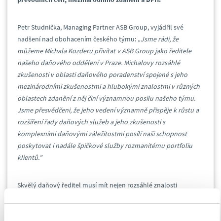
Petr Studnička, Managing Partner ASB Group, vyjádřil své
nadšení nad obohacením českého týmu: „
Jsme rádi, že
můžeme Michala Kozderu přivítat v ASB Group jako ředitele
našeho daňového oddělení v Praze. Michalovy rozsáhlé
zkušenosti v oblasti daňového poradenství spojené s jeho
mezinárodními zkušenostmi a hlubokými znalostmi v různých
oblastech zdanění z něj činí významnou posilu našeho týmu.
Jsme přesvědčeni, že jeho vedení významně přispěje k růstu a
rozšíření řady daňových služeb a jeho zkušenosti s
komplexními daňovými záležitostmi posílí naši schopnost
poskytovat i nadále špičkové služby rozmanitému portfoliu
klientů.”
Skvělý daňový ředitel musí mít nejen rozsáhlé znalosti
daňových zákonů a předpisů, ale také schopnost orientovat se
ve složitém finančním prostředí se strategickým přehledem.
Michal je příkladem těchto vlastností. Jeho prokazatelná