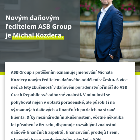
ASB Group s potěšením oznamuje jmenování Michala
Kozdery novým ředitelem daňového oddělení v Česku. S více
než 25 lety zkušeností v daňovém poradenství přináší do ASB
Czech Republic své odborné znalosti. V minulosti se
pohyboval nejen v oblasti poradenské, ale působil i na
významných daňových a finančních pozicích na straně
klienta. Díky mezinárodním zkušenostem, včetně několika
let působení v Bruselu, disponuje rozsáhlými znalostmi
daňově-finančních aspektů, financování, prodejů firem,
převodních cen, mezinárodního zdanění a DPH.