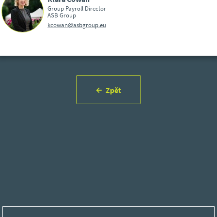
Group Payroll Director
ASB Group
kcowan@asbgroup.eu
Zpět