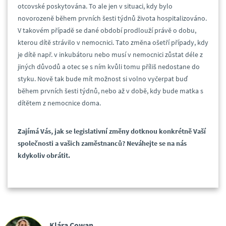
otcovské poskytována. To ale jen v situaci, kdy bylo
novorozeně během prvních šesti týdnů života hospitalizováno.
V takovém případě se dané období prodlouží právě o dobu,
kterou dítě strávilo v nemocnici. Tato změna ošetří případy, kdy
je dítě např. v inkubátoru nebo musí v nemocnici zůstat déle z
jiných důvodů a otec se s ním kvůli tomu příliš nedostane do
styku. Nově tak bude mít možnost si volno vyčerpat buď
během prvních šesti týdnů, nebo až v době, kdy bude matka s
dítětem z nemocnice doma.
Zajímá Vás, jak se legislativní změny dotknou konkrétně Vaší
společnosti a vašich zaměstnanců? Neváhejte se na nás
kdykoliv obrátit.
Klára Cowan