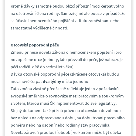
Kromě dávky samotné budou blízcí příbuzní moci čerpat volno
na ošetřování člena rodiny. Samozřejmě ale pouze v případě, že
se účastní nemocenského pojištění z titulu zaměstnání nebo
samostatné výdělečné činnosti.
Otcovská poporodní péče
Změnu přinese novela zákona o nemocenském pojištění i pro
novopečené otce (nebo ty, kdo převzali do péče, jež nahrazuje
péči rodičů, dítě do sedmi let věku).
Dávku otcovské poporodní péče (zkráceně otcovská) budou
moci nově čerpat
dva týdny
místo jednoho.
Tato změna vlastně předčasně reflektuje jeden z požadavků
evropské směrnice o rovnováze mezi pracovním a soukromým
životem, kterou musí ČR implementovat do své legislativy.
Stejný dokument také přizná právo na otcovskou dovolenou
bez ohledu na odpracovanou dobu, na dobu trvání pracovního
poměru nebo na osobní nebo rodinný stav pracovníka.
Novela zároveň prodlouží období, ve kterém může být dávka