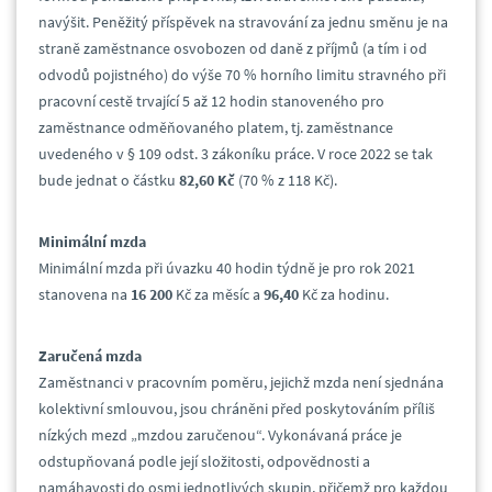
navýšit. Peněžitý příspěvek na stravování za jednu směnu je na
straně zaměstnance osvobozen od daně z příjmů (a tím i od
odvodů pojistného) do výše 70 % horního limitu stravného při
pracovní cestě trvající 5 až 12 hodin stanoveného pro
zaměstnance odměňovaného platem, tj. zaměstnance
uvedeného v § 109 odst. 3 zákoníku práce. V roce 2022 se tak
bude jednat o částku
82,60 Kč
(70 % z 118 Kč).
Minimální mzda
Minimální mzda při úvazku 40 hodin týdně je pro rok 2021
stanovena na
16 200
Kč za měsíc a
96,40
Kč za hodinu.
Zaručená mzda
Zaměstnanci v pracovním poměru, jejichž mzda není sjednána
kolektivní smlouvou, jsou chráněni před poskytováním příliš
nízkých mezd „mzdou zaručenou“. Vykonávaná práce je
odstupňovaná podle její složitosti, odpovědnosti a
namáhavosti do osmi jednotlivých skupin, přičemž pro každou