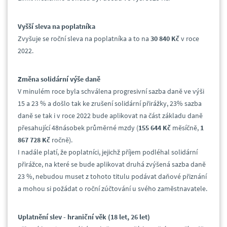
Vyšší sleva na poplatníka
Zvyšuje se roční sleva na poplatníka a to na
30 840 Kč
v roce
2022.
Změna solidární výše daně
V minulém roce byla schválena progresivní sazba daně ve výši
15 a 23 % a došlo tak ke zrušení solidární přirážky, 23% sazba
daně se tak i v roce 2022 bude aplikovat na část základu daně
přesahující 48násobek průměrné mzdy (
155 644 Kč
měsíčně,
1
867 728 Kč
ročně).
I nadále platí, že poplatníci, jejichž příjem podléhal solidární
přirážce, na které se bude aplikovat druhá zvýšená sazba daně
23 %, nebudou muset z tohoto titulu podávat daňové přiznání
a mohou si požádat o roční zúčtování u svého zaměstnavatele.
Uplatnění slev - hraniční věk (18 let, 26 let)