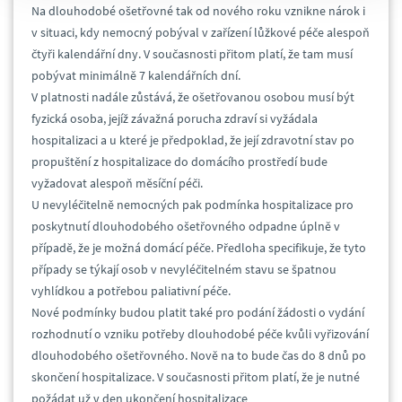
Na dlouhodobé ošetřovné tak od nového roku vznikne nárok i
v situaci, kdy nemocný pobýval v zařízení lůžkové péče alespoň
čtyři kalendářní dny. V současnosti přitom platí, že tam musí
pobývat minimálně 7 kalendářních dní.
V platnosti nadále zůstává, že ošetřovanou osobou musí být
fyzická osoba, jejíž závažná porucha zdraví si vyžádala
hospitalizaci a u které je předpoklad, že její zdravotní stav po
propuštění z hospitalizace do domácího prostředí bude
vyžadovat alespoň měsíční péči.
U nevyléčitelně nemocných pak podmínka hospitalizace pro
poskytnutí dlouhodobého ošetřovného odpadne úplně v
případě, že je možná domácí péče. Předloha specifikuje, že tyto
případy se týkají osob v nevyléčitelném stavu se špatnou
vyhlídkou a potřebou paliativní péče.
Nové podmínky budou platit také pro podání žádosti o vydání
rozhodnutí o vzniku potřeby dlouhodobé péče kvůli vyřizování
dlouhodobého ošetřovného. Nově na to bude čas do 8 dnů po
skončení hospitalizace. V současnosti přitom platí, že je nutné
požádat už v den ukončení hospitalizace