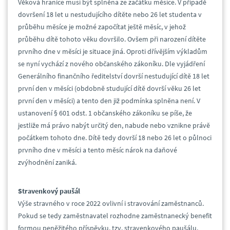
Věková hranice musí být splněna ze začátku měsíce. V případě
dovršení 18 let u nestudujícího dítěte nebo 26 let studenta v
průběhu měsíce je možné započítat ještě měsíc, v jehož
průběhu dítě tohoto věku dovršilo. Ovšem při narození dítěte
prvního dne v měsíci je situace jiná. Oproti dřívějším výkladům
se nyní vychází z nového občanského zákoníku. Dle vyjádření
Generálního finančního ředitelství dovrší nestudující dítě 18 let
první den v měsíci (obdobně studující dítě dovrší věku 26 let
první den v měsíci) a tento den již podmínka splněna není. V
ustanovení § 601 odst. 1 občanského zákoníku se píše, že
jestliže má právo nabýt určitý den, nabude nebo vznikne právě
počátkem tohoto dne. Dítě tedy dovrší 18 nebo 26 let o půlnoci
prvního dne v měsíci a tento měsíc nárok na daňové
zvýhodnění zaniká.
Stravenkový paušál
Výše stravného v roce 2022 ovlivní i stravování zaměstnanců.
Pokud se tedy zaměstnavatel rozhodne zaměstnanecký benefit
formou peněžitého příspěvku, tzv. stravenkového paušálu,