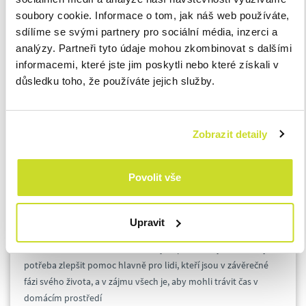
soubory cookie. Informace o tom, jak náš web používáte,
sdílíme se svými partnery pro sociální média, inzerci a
analýzy. Partneři tyto údaje mohou zkombinovat s dalšími
informacemi, které jste jim poskytli nebo které získali v
důsledku toho, že používáte jejich služby.
Zobrazit detaily
Povolit vše
Změny v nemocenském pojištění
Dlouhodobé ošetřovné
Upravit
Na dlouhodobé ošetřovné by mělo kvůli změnám napříště
dosáhnout více lidí. Podle ministryně práce Jany Maláčové je
potřeba zlepšit pomoc hlavně pro lidi, kteří jsou v závěrečné
fázi svého života, a v zájmu všech je, aby mohli trávit čas v
domácím prostředí