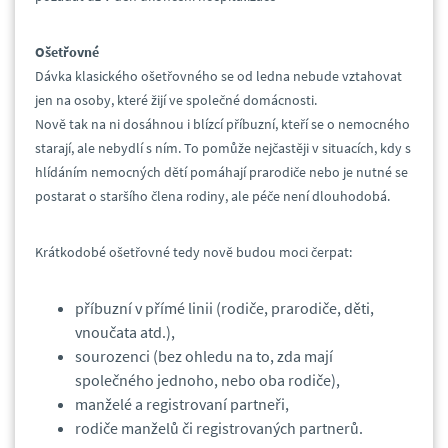
Ošetřovné
Dávka klasického ošetřovného se od ledna nebude vztahovat
jen na osoby, které žijí ve společné domácnosti.
Nově tak na ni dosáhnou i blízcí příbuzní, kteří se o nemocného
starají, ale nebydlí s ním. To pomůže nejčastěji v situacích, kdy s
hlídáním nemocných dětí pomáhají prarodiče nebo je nutné se
postarat o staršího člena rodiny, ale péče není dlouhodobá.
Krátkodobé ošetřovné tedy nově budou moci čerpat:
příbuzní v přímé linii (rodiče, prarodiče, děti,
vnoučata atd.),
sourozenci (bez ohledu na to, zda mají
společného jednoho, nebo oba rodiče),
manželé a registrovaní partneři,
rodiče manželů či registrovaných partnerů.