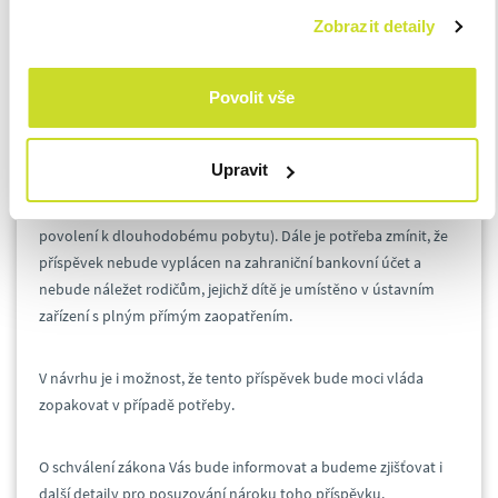
budou moci
o tento příspěvek požádat až do poloviny roku
Zobrazit detaily
2023
a výplata proběhne v měsíci následujícím po podání
žádosti.
Povolit vše
Kromě příjmů stanovilo Ministerstvo práce a sociálních věcí i
dodatečné podmínky, které musí být pro uznání nároku na
Upravit
jednorázový příspěvek splněny. Za prvé je nutné, aby
dítě mělo
trvalý pobyt a bydliště v České republice
(akceptovatelné je i
povolení k dlouhodobému pobytu). Dále je potřeba zmínit, že
příspěvek nebude vyplácen na zahraniční bankovní účet a
nebude náležet rodičům, jejichž dítě je umístěno v ústavním
zařízení s plným přímým zaopatřením.
V návrhu je i možnost, že tento příspěvek bude moci vláda
zopakovat v případě potřeby.
O schválení zákona Vás bude informovat a budeme zjišťovat i
další detaily pro posuzování nároku toho příspěvku.