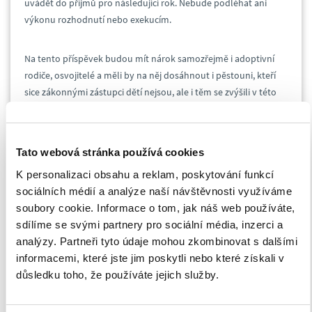
uvádět do příjmů pro následující rok. Nebude podléhat ani
výkonu rozhodnutí nebo exekucím.
Na tento příspěvek budou mít nárok samozřejmě i adoptivní
rodiče, osvojitelé a měli by na něj dosáhnout i pěstouni, kteří
sice zákonnými zástupci dětí nejsou, ale i těm se zvýšili v této
době náklady.
Prozatím bylo stanoveno, že příspěvek bude vyplácen všem,
Tato webová stránka používá cookies
kteří bubou mít v červenci tohoto roku nárok na přídavek na
K personalizaci obsahu a reklam, poskytování funkcí
dítě za měsíc červen, aniž by si o něj museli požádat, přičemž
sociálních médií a analýze naší návštěvnosti využíváme
vyplácet ho bude
krajský úřad práce
.
soubory cookie. Informace o tom, jak náš web používáte,
sdílíme se svými partnery pro sociální média, inzerci a
Rodiče, kteří nemají nárok na přídavek na dítě, ale splňují
analýzy. Partneři tyto údaje mohou zkombinovat s dalšími
podmínky příjmu do jednoho milionu korun si budou moci
informacemi, které jste jim poskytli nebo které získali v
podat žádost o jednorázový příspěvek také, a to
důsledku toho, že používáte jejich služby.
prostřednictvím interaktivního formuláře MPSV, případně na
kontaktních místech veřejné správy (Czech Point). Rodiče si