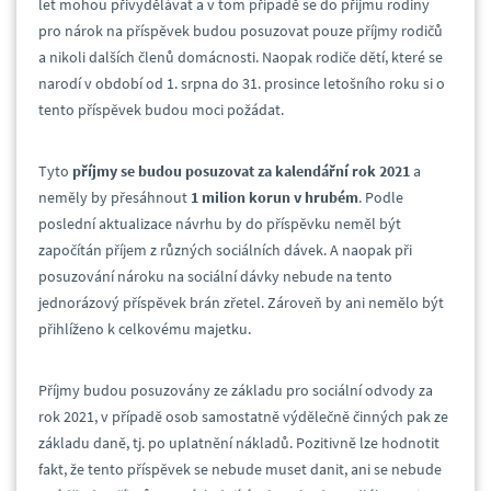
let mohou přivydělávat a v tom případě se do příjmu rodiny
pro nárok na příspěvek budou posuzovat pouze příjmy rodičů
a nikoli dalších členů domácnosti. Naopak rodiče dětí, které se
narodí v období od 1. srpna do 31. prosince letošního roku si o
tento příspěvek budou moci požádat.
Tyto
příjmy se budou posuzovat za kalendářní rok 2021
a
neměly by přesáhnout
1 milion korun v hrubém
. Podle
poslední aktualizace návrhu by do příspěvku neměl být
započítán příjem z různých sociálních dávek. A naopak při
posuzování nároku na sociální dávky nebude na tento
jednorázový příspěvek brán zřetel. Zároveň by ani nemělo být
přihlíženo k celkovému majetku.
Příjmy budou posuzovány ze základu pro sociální odvody za
rok 2021, v případě osob samostatně výdělečně činných pak ze
základu daně, tj. po uplatnění nákladů. Pozitivně lze hodnotit
fakt, že tento příspěvek se nebude muset danit, ani se nebude