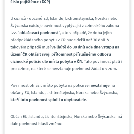
číslo pojištěnce (EČP)
U cizinců - občanů EU, Islandu, Lichtenštejnska, Norska nebo
Švýcarska existuje povinnost vyplývající z cizineckého zákona -
tzv. "
ohlašovací povinnost
", a to v případě, že doba jejich
předpokládaného pobytu v ČR bude delší než 30 dnů. V
takovém případě musí
ve lhůtě do 30 dnů ode dne vstupu na
území ČR ohlásit svoji přítomnost příslušnému odboru
cizinecké policie dle místa pobytu v ČR
. Tato povinnost platí i
pro cizince, na které se nevztahuje povinnost žádat o vízum.
Povinnost ohlásit místo pobytu na policii se
nevztahuje
na
občany EU, Islandu, Lichtenštejnska, Norska nebo Švýcarska,
kteří tuto povinnost splnili u ubytovatele
.
Občan EU, Islandu, Lichtenštejnska, Norska nebo Švýcarska má
dále povinnost hlásit změnu: