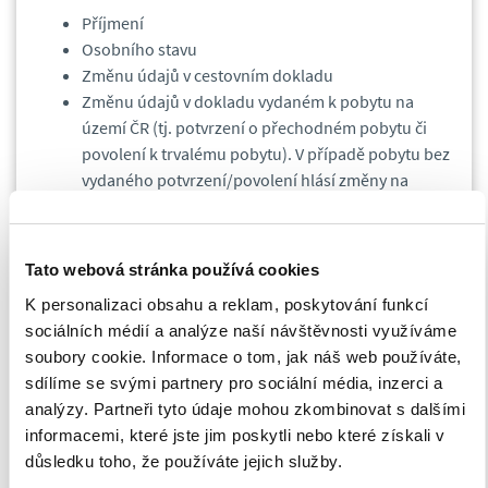
Příjmení
Osobního stavu
Změnu údajů v cestovním dokladu
Změnu údajů v dokladu vydaném k pobytu na
území ČR (tj. potvrzení o přechodném pobytu či
povolení k trvalému pobytu). V případě pobytu bez
vydaného potvrzení/povolení hlásí změny na
cizinecké policii, v opačném případě na pracovišti
MV ČR.
Tato webová stránka používá cookies
Vzhledem k tomu, že cizinci EU tuto povinnost nedodržují,
přidělují jim státní instituce různá čísla. Například
Česká správa
K personalizaci obsahu a reklam, poskytování funkcí
sociálního zabezpečení
jim na žádost zaměstnavatele
sociálních médií a analýze naší návštěvnosti využíváme
vystavuje tzv.
Evidenční číslo pojištěnce
(dále jen EČP)
soubory cookie. Informace o tom, jak náš web používáte,
přidělené od ČSSZ. Toto číslo je odlišné od rodného čísla
sdílíme se svými partnery pro sociální média, inzerci a
přiděleného MVČR. Pokud si cizinec zažádá o rodné číslo pozdě,
analýzy. Partneři tyto údaje mohou zkombinovat s dalšími
musí si zažádat na dotčených institucích o sloučení těchto čísel
informacemi, které jste jim poskytli nebo které získali v
s jeho rodným číslem.
důsledku toho, že používáte jejich služby.