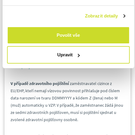
Pro účely komunikace s ČSSZ se u zaměstnanců eviduje EČP,
Zobrazit detaily
které se pak propisuje na všechny dokumenty tak, aby mu v
případě nemoci byla správně vyplacena pracovní neschopnost.
Zaměstnanci navštěvují ošetřující lékaře se zdravotní kartou
Povolit vše
např. VZP, kde je odlišné číslo od čísla evidovaného ČSSZ. Je
proto nesmírně komplikované jakékoliv tyto údaje dohledávat
a komunikovat s úřady tak, aby byl proces správný. Informace
Upravit
jsou k dispozici na stránkách
MVČR - Příjezd do ČR, povinnosti a
délka pobytu
.
V případě zdravotního pojištění
zaměstnavatel cizince z
EU/EHP, kteří nemají vízovou povinnost přihlašuje pod číslem
data narození ve tvaru DDMMYYYY a kódem Z (žena) nebo M
(muž) automaticky u VZP. V případě, že zaměstnanec žádá jinou
ze sedmi zdravotních pojišťoven, musí si pojištění sjednat u
zvolené zdravotní pojišťovny osobně.