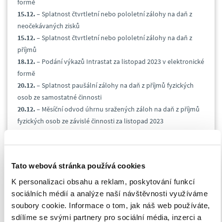
formě
15.12.
– Splatnost čtvrtletní nebo pololetní zálohy na daň z
neočekávaných zisků
15.12.
– Splatnost čtvrtletní nebo pololetní zálohy na daň z
příjmů
18.12.
– Podání výkazů Intrastat za listopad 2023 v elektronické
formě
20.12.
– Splatnost paušální zálohy na daň z příjmů fyzických
osob ze samostatné činnosti
20.12.
– Měsíční odvod úhrnu sražených záloh na daň z příjmů
fyzických osob ze závislé činnosti za listopad 2023
27.12.
– Splatnost daně a podání daňového přiznání k dani z
přidané hodnoty, kontrolního hlášení a souhrnného hlášení za
listopad 2023
Tato webová stránka používá cookies
27.12.
– Podání daňového přiznání a splatnost daně z plynu,
pevných paliv a elektřiny za listopad 2023
K personalizaci obsahu a reklam, poskytování funkcí
27.12.
– Splatnost spotřební daně z lihu za říjen 2023
sociálních médií a analýze naší návštěvnosti využíváme
27.12.
– Podání daňového přiznání ke spotřební dani za
soubory cookie. Informace o tom, jak náš web používáte,
listopad 2023
sdílíme se svými partnery pro sociální média, inzerci a