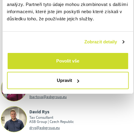
27.12.
– Daňové přiznání k uplatnění nároku na vrácení
analýzy. Partneři tyto údaje mohou zkombinovat s dalšími
spotřební daně například z topných olejů a ostatních
informacemi, které jste jim poskytli nebo které získali v
(technických) benzínů za listopad 2023
důsledku toho, že používáte jejich služby.
31.12.
– Splatnost daně a podání daňového přiznání k režimu
Import One Stop Shop za listopad 2023
PDF ke stažení:
DAŇOVÝ KALENDÁŘ NA MĚSÍC PROSINEC
Zobrazit detaily
Povolit vše
Lucie Bártová
Upravit
Senior Tax Manager
ASB Group | Czech Republic
lbartova@asbgroup.eu
David Rys
Tax Consultant
ASB Group | Czech Republic
drys@asbgroup.eu