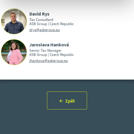
David Rys
Tax Consultant
ASB Group | Czech Republic
drys@asbgroup.eu
Jaroslava Hanková
Senior Tax Manager
ASB Group | Czech Republic
jhankova@asbgroup.eu
Zpět