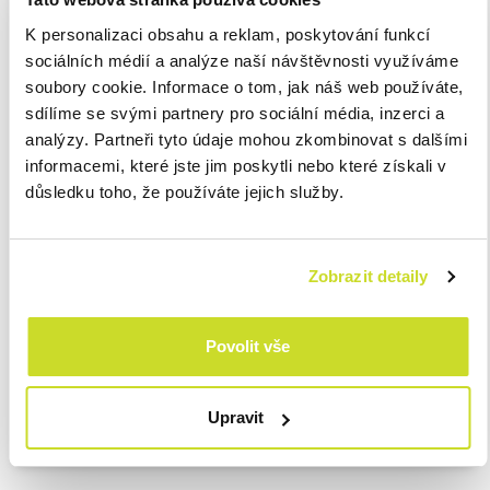
25. 11. SPOTŘEBNÍ DAŇ Z LIHU:
Splatnost spotřební daně z
K personalizaci obsahu a reklam, poskytování funkcí
lihu za září 2024
sociálních médií a analýze naší návštěvnosti využíváme
soubory cookie. Informace o tom, jak náš web používáte,
25. 11. SPOTŘEBNÍ DAŇ:
Daňové přiznání k uplatnění nároku
sdílíme se svými partnery pro sociální média, inzerci a
na vrácení spotřební daně například z topných olejů a
analýzy. Partneři tyto údaje mohou zkombinovat s dalšími
ostatních (technických) benzínů za říjen 2024
informacemi, které jste jim poskytli nebo které získali v
důsledku toho, že používáte jejich služby.
25. 11. SPOTŘEBNÍ DAŇ:
Podání daňového přiznání ke
spotřební dani za říjen 2024
Zobrazit detaily
30. 11. DAŇ Z PŘIDANÉ HODNOTY:
Splatnost daně a podání
daňového přiznání k OSS – dovozní režim za říjen 2024
Povolit vše
Daňový kalendář ke stažení v PDF
zde
.
Upravit