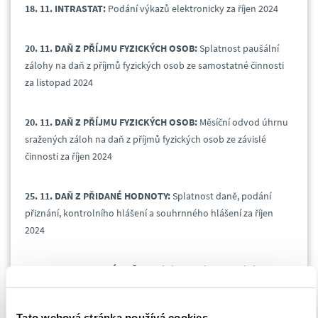
18. 11. INTRASTAT:
Podání výkazů elektronicky za říjen 2024
20. 11. DAŇ Z PŘÍJMU FYZICKÝCH OSOB:
Splatnost paušální
zálohy na daň z příjmů fyzických osob ze samostatné činnosti
za listopad 2024
20. 11. DAŇ Z PŘÍJMU FYZICKÝCH OSOB:
Měsíční odvod úhrnu
sražených záloh na daň z příjmů fyzických osob ze závislé
činnosti za říjen 2024
25. 11. DAŇ Z PŘIDANÉ HODNOTY:
Splatnost daně, podání
přiznání, kontrolního hlášení a souhrnného hlášení za říjen
2024
25. 11. ENERGETICKÁ DAŇ:
Podání daňového přiznání a
splatnost daně z plynu, pevných paliv a elektřiny za říjen 2024
Tato webová stránka používá cookies