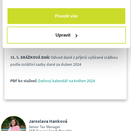
31. 5. DAŇ Z NEMOVITÝCH VĚCÍ:
Splatnost daně do 5 000 Kč
Povolit vše
nebo splatnost 1. splátky daně
31. 5. DAŇ Z PŘIDANÉ HODNOTY:
Daňové přiznání a splatnost
Upravit
daně OSS – dovozní režim – za duben 2024
31. 5.
SRÁŽKOVÁ DAŃ:
Odvod daně z příjmů vybírané srážkou
podle zvláštní sazby daně za duben 2024
PDF ke stažení:
Daňový kalendář na květen 2024
Jaroslava Hanková
Senior Tax Manager
ASB Group | Czech Republic