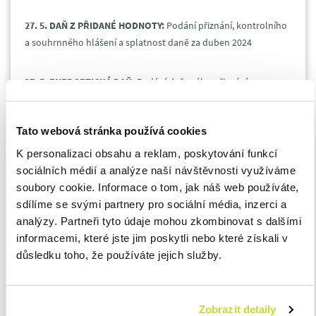
27. 5. DAŇ Z PŘIDANÉ HODNOTY:
Podání přiznání, kontrolního
a souhrnného hlášení a splatnost daně za duben 2024
27. 5. ENERGETICKÁ DAŇ:
Podání daňového přiznání a
splatnost daně z plynu, pevných paliv a elektřiny za duben
2024
Tato webová stránka používá cookies
K personalizaci obsahu a reklam, poskytování funkcí
27. 5. SPOTŘEBNÍ DAŇ Z LIHU:
Splatnost spotřební daně z lihu
sociálních médií a analýze naší návštěvnosti využíváme
za březen 2024
soubory cookie. Informace o tom, jak náš web používáte,
sdílíme se svými partnery pro sociální média, inzerci a
27. 5. SPOTŘEBNÍ DAŇ:
Podání daňového přiznání ke spotřební
analýzy. Partneři tyto údaje mohou zkombinovat s dalšími
dani za duben 2024
informacemi, které jste jim poskytli nebo které získali v
důsledku toho, že používáte jejich služby.
27. 5. SPOTŘEBNÍ DAŇ:
Daňové přiznání k uplatnění nároku na
vrácení spotřební daně například z topných olejů a ostatních
(technických) benzínů za duben 2024
Zobrazit detaily