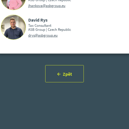
jhankova@asbgroup.eu
David Rys
Tax Consultant
ASB Group | Czech Republic
drys@asbgroup.eu
Zpět