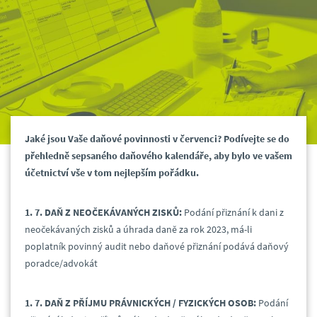
Jaké jsou Vaše daňové povinnosti v červenci? Podívejte se do
přehledně sepsaného daňového kalendáře, aby bylo ve vašem
účetnictví vše v tom nejlepším pořádku.
1. 7. DAŇ Z NEOČEKÁVANÝCH ZISKŮ:
Podání přiznání k dani z
neočekávaných zisků a úhrada daně za rok 2023, má-li
poplatník povinný audit nebo daňové přiznání podává daňový
poradce/advokát
1. 7. DAŇ Z PŘÍJMU PRÁVNICKÝCH / FYZICKÝCH OSOB:
Podání