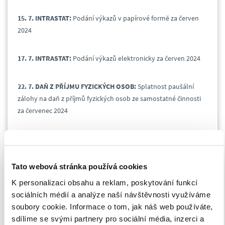
15. 7. INTRASTAT:
Podání výkazů v papírové formě za červen
2024
17. 7. INTRASTAT:
Podání výkazů elektronicky za červen 2024
22. 7. DAŇ Z PŘÍJMU FYZICKÝCH OSOB:
Splatnost paušální
zálohy na daň z příjmů fyzických osob ze samostatné činnosti
za červenec 2024
22. 7. DAŇ Z PŘÍJMU FYZICKÝCH OSOB:
Měsíční odvod úhrnu
sražených záloh na daň z příjmů fyzických osob ze závislé
činnosti za červen 2024
Tato webová stránka používá cookies
K personalizaci obsahu a reklam, poskytování funkcí
25. 7. DAŇ Z HAZARDNÍCH HER:
Daňové přiznání a splatnost
sociálních médií a analýze naší návštěvnosti využíváme
daně za 2. čtvrtletí 2024
soubory cookie. Informace o tom, jak náš web používáte,
sdílíme se svými partnery pro sociální média, inzerci a