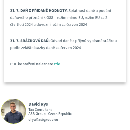
31. 7. DAŇ Z PŘIDANÉ HODNOTY:
Splatnost daně a podání
daňového přiznání k OSS – režim mimo EU, režim EU za 2.
čtvrtletí 2024 a dovozní režim za červen 2024
31. 7. SRÁŽKOVÁ DAŃ:
Odvod daně z příjmů vybírané srážkou
podle zvláštní sazby daně za červen 2024
PDF ke stažení naleznete
zde
.
David Rys
Tax Consultant
ASB Group | Czech Republic
drys@asbgroup.eu