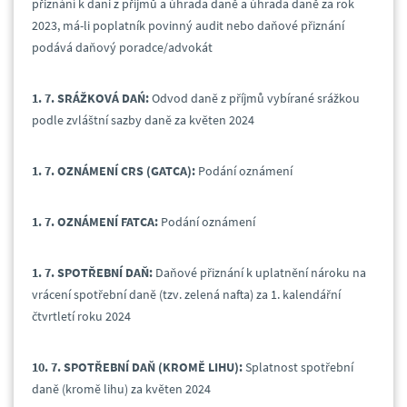
přiznání k dani z příjmů a úhrada daně a úhrada daně za rok
2023, má-li poplatník povinný audit nebo daňové přiznání
podává daňový poradce/advokát
1. 7. SRÁŽKOVÁ DAŃ:
Odvod daně z příjmů vybírané srážkou
podle zvláštní sazby daně za květen 2024
1. 7.
OZNÁMENÍ CRS (GATCA):
Podání oznámení
1. 7. OZNÁMENÍ FATCA:
Podání oznámení
1. 7. SPOTŘEBNÍ DAŇ:
Daňové přiznání k uplatnění nároku na
vrácení spotřební daně (tzv. zelená nafta) za 1. kalendářní
čtvrtletí roku 2024
10. 7. SPOTŘEBNÍ DAŇ (KROMĚ LIHU):
Splatnost spotřební
daně (kromě lihu) za květen 2024