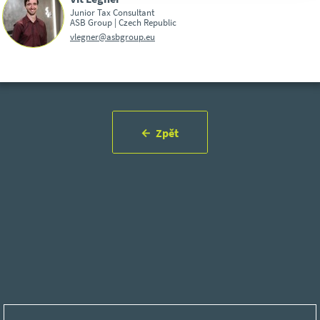
Junior Tax Consultant
ASB Group | Czech Republic
vlegner@asbgroup.eu
Zpět