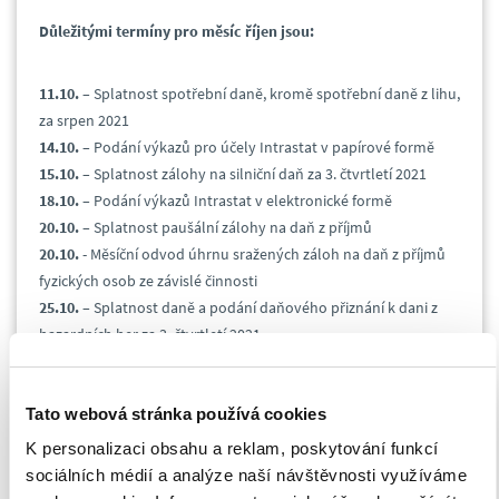
Důležitými termíny pro měsíc říjen jsou:
11.10.
– Splatnost spotřební daně, kromě spotřební daně z lihu,
za srpen 2021
14.10.
– Podání výkazů pro účely Intrastat v papírové formě
15.10.
– Splatnost zálohy na silniční daň za 3. čtvrtletí 2021
18.10.
– Podání výkazů Intrastat v elektronické formě
20.10.
– Splatnost paušální zálohy na daň z příjmů
20.10.
- Měsíční odvod úhrnu sražených záloh na daň z příjmů
fyzických osob ze závislé činnosti
25.10.
– Splatnost daně a podání daňového přiznání k dani z
hazardních her za 3. čtvrtletí 2021
25.10. -
Splatnost spotřební daně z lihu za srpen 2021
25.10.
– Splatnost daně a podání daňového přiznání daně z
Tato webová stránka používá cookies
přidané hodnoty, kontrolního hlášení a souhrnného hlášení za
září 2021 a 3. čtvrtletí 2021
K personalizaci obsahu a reklam, poskytování funkcí
25.10.
– Podání daňového přiznání a splatnost daně z plynu,
sociálních médií a analýze naší návštěvnosti využíváme
pevných paliv a elektřiny za září 2021