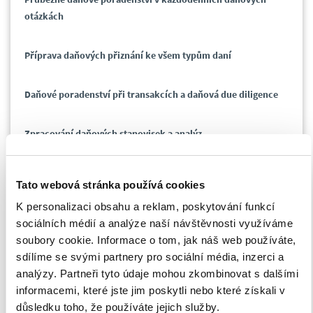
otázkách
Příprava daňových přiznání ke všem typům daní
Daňové poradenství při transakcích a daňová due diligence
Zpracování daňových stanovisek a analýz
Příprava strategie pro daňová řízení
Tato webová stránka používá cookies
K personalizaci obsahu a reklam, poskytování funkcí
Zastupování klienta v jednání s finančním úřadem (např. při
sociálních médií a analýze naší návštěvnosti využíváme
daňových kontrolách, při žádosti o vydání závazného
soubory cookie. Informace o tom, jak náš web používáte,
stanoviska nebo žádosti o daňové úlevy)
sdílíme se svými partnery pro sociální média, inzerci a
analýzy. Partneři tyto údaje mohou zkombinovat s dalšími
Poradenství v mezinárodním daňovém prostředí
informacemi, které jste jim poskytli nebo které získali v
(optimalizace daňového zatížení s využitím mezinárodních
důsledku toho, že používáte jejich služby.