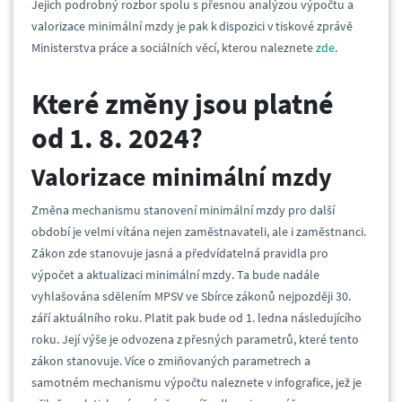
Jejich podrobný rozbor spolu s přesnou analýzou výpočtu a
valorizace minimální mzdy je pak k dispozici v tiskové zprávě
Ministerstva práce a sociálních věcí, kterou naleznete
zde
.
Které změny jsou platné
od 1. 8. 2024?
Valorizace minimální mzdy
Změna mechanismu stanovení minimální mzdy pro další
období je velmi vítána nejen zaměstnavateli, ale i zaměstnanci.
Zákon zde stanovuje jasná a předvídatelná pravidla pro
výpočet a aktualizaci minimální mzdy. Ta bude nadále
vyhlašována sdělením MPSV ve Sbírce zákonů nejpozději 30.
září aktuálního roku. Platit pak bude od 1. ledna následujícího
roku. Její výše je odvozena z přesných parametrů, které tento
zákon stanovuje. Více o zmiňovaných parametrech a
samotném mechanismu výpočtu naleznete v infografice, jež je