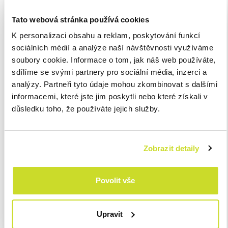
to ve prospěch zaměstnance.
Tato webová stránka používá cookies
K personalizaci obsahu a reklam, poskytování funkcí
Zrušení písemného rozvrhu
sociálních médií a analýze naší návštěvnosti využíváme
dovolené
soubory cookie. Informace o tom, jak náš web používáte,
sdílíme se svými partnery pro sociální média, inzerci a
Na povinnosti zaměstnavatelů vztahující se k čerpání dovolené
analýzy. Partneři tyto údaje mohou zkombinovat s dalšími
se nic nemění. Stále tedy musí zajistit, aby dovolená na
informacemi, které jste jim poskytli nebo které získali v
zotavenou byla v rámci kalendářního roku vyčerpaná v plné
důsledku toho, že používáte jejich služby.
výši. Změna nastává pouze v tom, že již není povinné vytvořit
hned na začátku roku celoroční písemný plán čerpání dovolené
pro všechny zaměstnance. Tato změna je jistě přijata s radostí,
Zobrazit detaily
neboť plány dovolených byly často jen formálními dokumenty
a k jejich čerpání docházelo dle individuálních dohod a potřeb
zaměstnanců.
Povolit vše
A co je klíčovou změnou od
Upravit
1. 1. 2025?