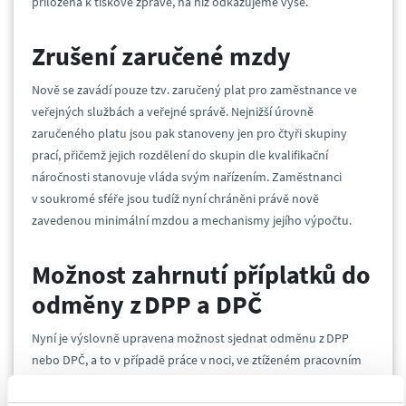
přiložena k tiskové zprávě, na níž odkazujeme výše.
Zrušení
zaručené mzdy
Nově se zavádí pouze tzv. zaručený plat pro zaměstnance ve
veřejných službách a veřejné správě. Nejnižší úrovně
zaručeného platu jsou pak stanoveny jen pro čtyři skupiny
prací, přičemž jejich rozdělení do skupin dle kvalifikační
náročnosti stanovuje vláda svým nařízením. Zaměstnanci
v soukromé sféře jsou tudíž nyní chráněni právě nově
zavedenou minimální mzdou a mechanismy jejího výpočtu.
Možnost zahrnutí příplatků do
odměny z DPP a DPČ
Nyní je výslovně upravena možnost sjednat odměnu z DPP
nebo DPČ, a to v případě práce v noci, ve ztíženém pracovním
prostředí nebo při práci o víkendu. Doposud se tak činilo pouze
na základě principu „co není zakázáno, je dovoleno”, pokud je