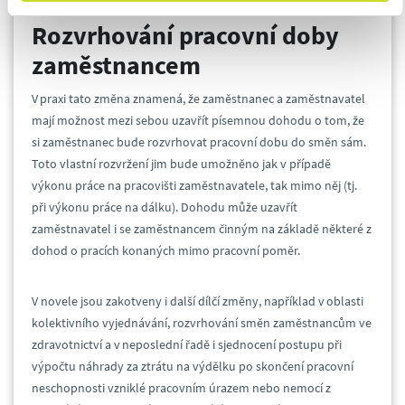
Rozvrhování pracovní doby
zaměstnancem
V praxi tato změna znamená, že zaměstnanec a zaměstnavatel
mají možnost mezi sebou uzavřít písemnou dohodu o tom, že
si zaměstnanec bude rozvrhovat pracovní dobu do směn sám.
Toto vlastní rozvržení jim bude umožněno jak v případě
výkonu práce na pracovišti zaměstnavatele, tak mimo něj (tj.
při výkonu práce na dálku). Dohodu může uzavřít
zaměstnavatel i se zaměstnancem činným na základě některé z
dohod o pracích konaných mimo pracovní poměr.
V novele jsou zakotveny i další dílčí změny, například v oblasti
kolektivního vyjednávání, rozvrhování směn zaměstnancům ve
zdravotnictví a v neposlední řadě i sjednocení postupu při
výpočtu náhrady za ztrátu na výdělku po skončení pracovní
neschopnosti vzniklé pracovním úrazem nebo nemocí z