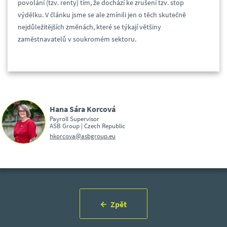
povolání (tzv. renty) tím, že dochází ke zrušení tzv. stop
výdělku. V článku jsme se ale zmínili jen o těch skutečně
nejdůležitějších změnách, které se týkají většiny
zaměstnavatelů v soukromém sektoru.
Hana Sára Korcová
Payroll Supervisor
ASB Group | Czech Republic
hkorcova@asbgroup.eu
Zpět