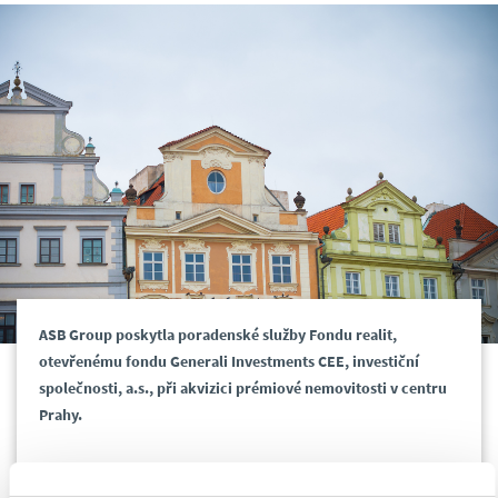
ASB Group poskytla poradenské služby Fondu realit,
otevřenému fondu Generali Investments CEE, investiční
společnosti, a.s., při akvizici prémiové nemovitosti v centru
Prahy.
Hodnota transakce nebyla zveřejněna. Tým ASB Group