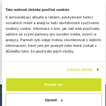
asistující při transakci vedl Tomáš Novák, partner a ředitel
poradenství pro realitní investory v regionu CEE.
Tato webová stránka používá cookies
K personalizaci obsahu a reklam, poskytování funkcí
ASB Group poskytuje transakční poradenství pro široké
sociálních médií a analýze naší návštěvnosti využíváme
spektrum klientů z různých oborů. V rámci transakčních služeb
soubory cookie. Informace o tom, jak náš web používáte,
má silný track record, její služby již využily klienti různých
sdílíme se svými partnery pro sociální média, inzerci a
druhů: od realitních investorů, přes středně velké výrobní či IT
analýzy. Partneři tyto údaje mohou zkombinovat s dalšími
podniky, až po velké přeshraniční transakce. ASB Group
informacemi, které jste jim poskytli nebo které získali v
asistovala u transakcí hodnotou přesahující 1 miliardu eur.
důsledku toho, že používáte jejich služby.
Zobrazit detaily
Povolit vše
Upravit
Zpět