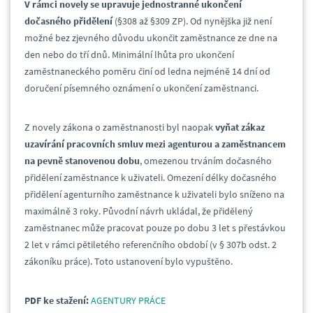
V rámci novely se upravuje jednostranné ukončení
dočasného přidělení
(§308 až §309 ZP). Od nynějška již není
možné bez zjevného důvodu ukončit zaměstnance ze dne na
den nebo do tří dnů. Minimální lhůta pro ukončení
zaměstnaneckého poměru činí od ledna nejméně 14 dní od
doručení písemného oznámení o ukončení zaměstnanci.
Z novely zákona o zaměstnanosti byl naopak
vyňat zákaz
uzavírání pracovních smluv mezi agenturou a zaměstnancem
na pevně stanovenou dobu
, omezenou trváním dočasného
přidělení zaměstnance k uživateli. Omezení délky dočasného
přidělení agenturního zaměstnance k uživateli bylo sníženo na
maximálně 3 roky. Původní návrh ukládal, že přidělený
zaměstnanec může pracovat pouze po dobu 3 let s přestávkou
2 let v rámci pětiletého referenčního období (v § 307b odst. 2
zákoníku práce). Toto ustanovení bylo vypuštěno.
PDF ke stažení:
AGENTURY PRÁCE