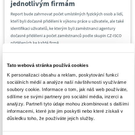
jednotlivým firmám
Report bude zahrnovat počet umístěných fyzických osob a lidí,
kteří byli dočasně přiděleni k výkonu práce u uživatele, ale také
identifikaci uživatelů, ke kterým byli zaměstnanci agentury
dočasně přiděleni a počet zaměstnanců podle skupin CZ-ISCO
přidělených ke každé firmě.
Kromě uvedených změn se také
Tato webová stránka používá cookies
zpřísňují se podmínky pro získání
K personalizaci obsahu a reklam, poskytování funkcí
povolení ke zprostředkování
sociálních médií a analýze naší návštěvnosti využíváme
zaměstnání pro agentury práce:
soubory cookie. Informace o tom, jak náš web používáte,
sdílíme se svými partnery pro sociální média, inzerci a
platí podmínka bezdlužnosti žadatele, a to již při
analýzy. Partneři tyto údaje mohou zkombinovat s dalšími
podání žádosti i po celou dobu trvání povolení;
informacemi, které jste jim poskytli nebo které získali v
fyzická i právnická osoba musejí prokázat, že jim
důsledku toho, že používáte jejich služby.
nebyla v posledních třech letech pravomocně
uložena pokuta za přestupek, který by