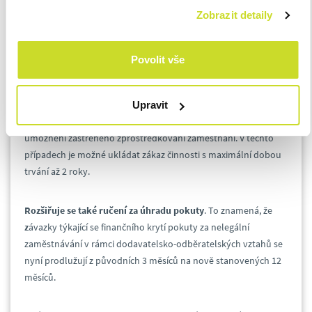
představoval důvod pro odejmutí povolení ke
Zobrazit detaily
zprostředkování zaměstnání;
navyšuje se kauce o 100 procent (na 1 000 000
korun), a to i pro stávající agentury, které budou
Povolit vše
muset částku doplatit na vyžádání GŘ ÚP.
Novela dále přináší
zpřísnění postihů za nelegální
Upravit
zaměstnávání
, zastřené zprostředkování zaměstnání a
umožnění zastřeného zprostředkování zaměstnání. V těchto
případech je možné ukládat zákaz činnosti s maximální dobou
trvání až 2 roky.
Rozšiřuje se také ručení za úhradu pokuty
. To znamená, že
z
ávazky týkající se finančního krytí pokuty za nelegální
zaměstnávání v rámci dodavatelsko-odběratelských vztahů se
nyní prodlužují z původních 3 měsíců na nově stanovených 12
měsíců.