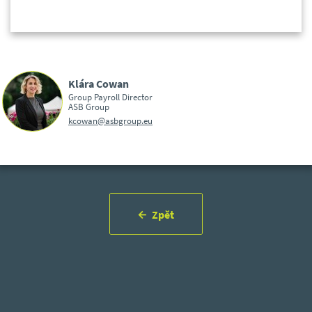
Klára Cowan
Group Payroll Director
ASB Group
kcowan@asbgroup.eu
Zpět