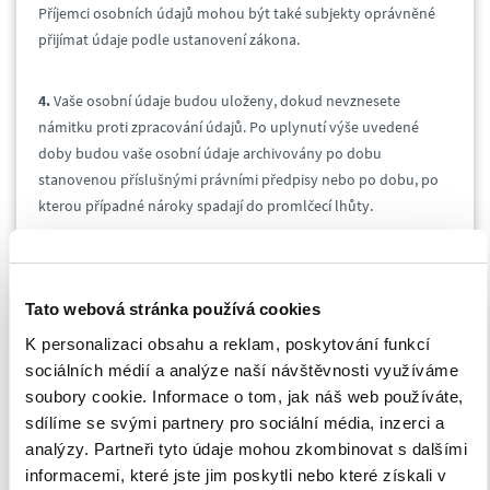
Příjemci osobních údajů mohou být také subjekty oprávněné
přijímat údaje podle ustanovení zákona.
4.
Vaše osobní údaje budou uloženy, dokud nevznesete
námitku proti zpracování údajů. Po uplynutí výše uvedené
doby budou vaše osobní údaje archivovány po dobu
stanovenou příslušnými právními předpisy nebo po dobu, po
kterou případné nároky spadají do promlčecí lhůty.
5.
V souvislosti se zpracováním vašich osobních údajů máte
následující práva:
Tato webová stránka používá cookies
K personalizaci obsahu a reklam, poskytování funkcí
a) právo na přístup k údajům, právo na opravu údajů, právo na
sociálních médií a analýze naší návštěvnosti využíváme
výmaz údajů, právo na omezení zpracování údajů, právo vznést
soubory cookie. Informace o tom, jak náš web používáte,
námitku proti zpracování údajů,
sdílíme se svými partnery pro sociální média, inzerci a
analýzy. Partneři tyto údaje mohou zkombinovat s dalšími
b) právo podat stížnost u dozorového úřadu (Úřad pro ochranu
informacemi, které jste jim poskytli nebo které získali v