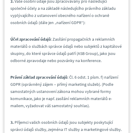
2.
Vaše osobní údaje jsou zpracovávány pro následující
společné účely a na základě následujícího právního základu
vyplývajícího z ustanovení obecného nařízení o ochraně
osobních údajů (dále jen „nařízení GDPR“):
Účel zpracování údajů
: Zasílání propagačních a reklamních
materiálů o službách správce údajů nebo subjektů z kapitálové
skupiny, do které správce údajů patří (ASB Group), jako jsou
odborné zpravodaje nebo pozvánky na konference.
Právní základ zpracování údajů
: Čl. 6 odst. 1 písm. f) nařízení
GDPR (oprávněný zájem – přímý marketing služeb). (Podle
samostatných ustanovení zákona mohou vybrané formy
komunikace, jako je např. zasílání reklamních materiálů e-
mailem, vyžadovat váš samostatný souhlas).
3.
Příjemci vašich osobních údajů jsou subjekty poskytující
správci údajů služby, zejména IT služby a marketingové služby.