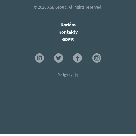
© 2026
ASB Group.
All rights reserved.
Kariéra
Kontakty
GDPR
Design by
×
Nenechte si ujít nejnovější aktuality.
Odebírejte náš newsletter!
Odebírat