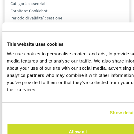
Categoria: essenziali
Fornitore: Cookiebot
Periodo di validita`: sessione
Finalita` dell`iscrizione: utilizzato per contare il numero di
sessioni sul sito, essenziale per ottimizzare la fornitura dei
prodotti CMP.
This website uses cookies
We use cookies to personalise content and ads, to provide s
Nome: test_cookie
media features and to analyse our traffic. We also share info
Categoria: essenziali
about your use of our site with our social media, advertising 
Fornitore: Google
analytics partners who may combine it with other information
Periodo di validita`: 1 giorno
you’ve provided to them or that they’ve collected from your u
Finalita` dell`iscrizione: viene utilizzato per verificare se il
their services.
browser dell'utente supporta i cookie.
Nome: rc::a
Categoria: essenziali
Show detai
Fornitore: Google
Periodo di validita`: permanenti
Allow all
Finalita` dell`iscrizione: viene utilizzato per distinguere gli