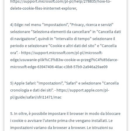
https://support.microsoft.com/pl-pl/help/278835/how-to-
delete-cookie-files-ininternet-explorer,
4) Edge: nel menu "Impostazioni", "Privacy, ricerca e servizi"
selezionare "Seleziona elementi da cancellare" in "Cancella dati
di navigazione", quindi in "Intervallo di tempo" selezionare il
periodo e selezionare "Cookie e altri dati del sito" e "Cancella
ora". - https://support.microsoft.com/pl-pl/microsoft-
edge/usuwanie-plik%C3%B3w-cookie-w-przegl%C4%85darce-
microsoft-edge-63947406-40ac-c3b8-57b9-2a946a29ae09
5) Apple Safari: "Impostazioni", "Safari" e selezionare "Cancella
cronologia e dati dei siti". - https://support.apple.com/pl-
pl/guide/safari/sfri11471/mac
5. In oltre, è possibile impostare il browser in modo da bloccare
i cookie o avvisare l'utente prima che vengano installati. Le
impostazioni variano da browser a browser. Le istruzioni su