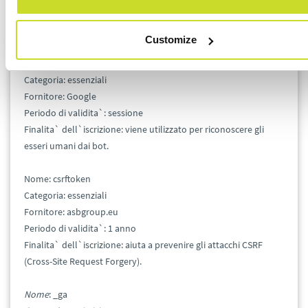
esseri umani dai bot. È utile al sito per produrre dei report
corretti sull'utilizzo del sito.
Customize
Nome: rc::c
Categoria: essenziali
Fornitore: Google
Periodo di validita`: sessione
Finalita` dell`iscrizione: viene utilizzato per riconoscere gli
esseri umani dai bot.
Nome: csrftoken
Categoria: essenziali
Fornitore: asbgroup.eu
Periodo di validita`: 1 anno
Finalita` dell`iscrizione: aiuta a prevenire gli attacchi CSRF
(Cross-Site Request Forgery).
Nome
: _ga