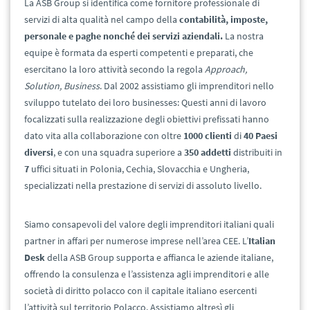
La ASB Group si identifica come fornitore professionale di
servizi di alta qualità nel campo della
contabilità, imposte,
personale e paghe nonché dei servizi aziendali.
La nostra
equipe è formata da esperti competenti e preparati, che
esercitano la loro attività secondo la regola
Approach,
Solution, Business
. Dal 2002 assistiamo gli imprenditori nello
sviluppo tutelato dei loro businesses: Questi anni di lavoro
focalizzati sulla realizzazione degli obiettivi prefissati hanno
dato vita alla collaborazione con oltre
1000
clienti
di
40 Paesi
diversi
, e con una squadra superiore a
350 addetti
distribuiti in
7
uffici situati in Polonia, Cechia, Slovacchia e Ungheria,
specializzati nella prestazione di servizi di assoluto livello.
Siamo consapevoli del valore degli imprenditori italiani quali
partner in affari per numerose imprese nell’area CEE. L’
Italian
Desk
della ASB Group supporta e affianca le aziende italiane,
offrendo la consulenza e l’assistenza agli imprenditori e alle
società di diritto polacco con il capitale italiano esercenti
l’attività sul territorio Polacco. Assistiamo altresì gli