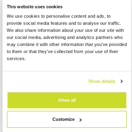
This website uses cookies
We recognize the value of being a reliable business partner for
many companies in the CEE region, especially for Italian
We use cookies to personalise content and ads, to
entrepreneurs. The
Italian Desk
at ASB Group supports
provide social media features and to analyse our traffic.
cooperation with Italian firms, offering comprehensive advisory
We also share information about your use of our site with
services for entrepreneurs and Polish companies with Italian
our social media, advertising and analytics partners who
capital operating in Poland and Polish entrepreneurs investing
may combine it with other information that you’ve provided
in Italy. We provide guidance at every stage of their business
to them or that they’ve collected from your use of their
activities, safeguarding the interests of our clients in various
services.
industries.
Show details
Thanks to our proficiency in the Italian language and business
practices in Italy, we can offer specialized services tailored
precisely to our clients' expectations. We communicate with
Allow all
our clients in their native language, facilitating a better
understanding of their needs and ensuring suitable solutions
for their business ventures.
Customize