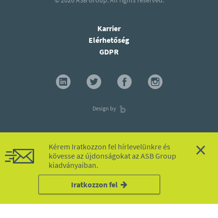
© 2026
ASB Group.
All rights reserved.
Karrier
Elérhetőség
GDPR
Design by
×
Kérem Iratkozzon fel hírlevelünkre és
kövesse az újdonságokat az ASB Group
kiadványaiban.
Iratkozzon fel