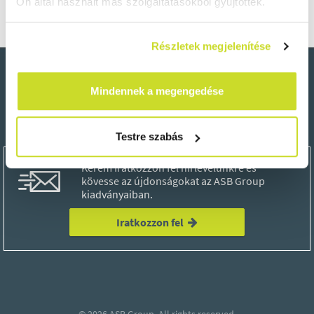
Ön által használt más szolgáltatásokból gyűjtöttek.
Részletek megjelenítése
Mindennek a megengedése
Testre szabás
Kérem Iratkozzon fel hírlevelünkre és
kövesse az újdonságokat az ASB Group
kiadványaiban.
Iratkozzon fel