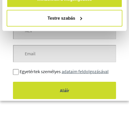
Nem szeretnék semmit kihagyni
Testre szabás
Egyetértek személyes
adataim feldolgozásával
Aláír