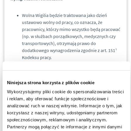
Wolna Wigilia będzie traktowana jako dzień
ustawowo wolny od pracy, co oznacza, że
pracownicy, którzy mimo wszystko będą pracować
(np. w służbach porządkowych, medycznych czy
transportowych), otrzymają prawo do
dodatkowego wynagrodzenia zgodnie z art. 151¹
Kodeksu pracy.
Działy płac będą musiały uwzględnić zmiany w
rozliczeniach wynagrodzeń za grudzień, zwłaszcza
w kontekście dodatków za pracę w dni wolne oraz
Niniejsza strona korzysta z plików cookie
ewentualnych rekompensat.
Wykorzystujemy pliki cookie do spersonalizowania treści
Urlopy i inne formy absencji
i reklam, aby oferować funkcje społecznościowe i
analizować ruch w naszej witrynie. Informacje o tym, jak
korzystasz z naszej witryny, udostępniamy partnerom
Pracownicy planujący urlopy w grudniu będą mieli
społecznościowym, reklamowym i analitycznym.
możliwość wykorzystania wolnej Wigilii jako
Partnerzy mogą połączyć te informacje z innymi danymi
dodatkowego dnia odpoczynku. Działy HR