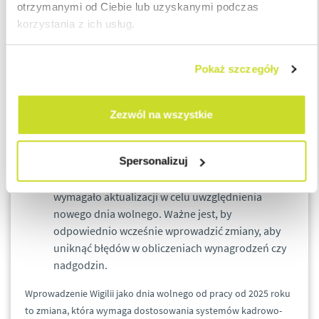
otrzymanymi od Ciebie lub uzyskanymi podczas
powinny przygotować się na wcześniejsze
korzystania z ich usług.
składanie wniosków urlopowych, zwłaszcza w
dużych firmach.
Ułatwienie w postaci ustawowego dnia wolnego
Pokaż szczegóły
wpłynie na zmniejszenie liczby urlopów na
żądanie i dni wolnych branych w ramach tzw. siły
wyższej w tym terminie.
Zezwól na wszystkie
Dostosowanie systemów informatycznych
Spersonalizuj
Oprogramowanie kadrowo-płacowe będzie
wymagało aktualizacji w celu uwzględnienia
nowego dnia wolnego. Ważne jest, by
odpowiednio wcześnie wprowadzić zmiany, aby
uniknąć błędów w obliczeniach wynagrodzeń czy
nadgodzin.
Wprowadzenie Wigilii jako dnia wolnego od pracy od 2025 roku
to zmiana, która wymaga dostosowania systemów kadrowo-