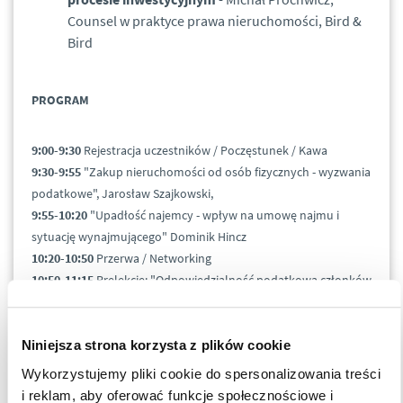
Counsel w praktyce prawa nieruchomości, Bird &
Bird
PROGRAM
9:00-9:30
Rejestracja uczestników / Poczęstunek / Kawa
9:30-9:55
"Zakup nieruchomości od osób fizycznych - wyzwania
podatkowe", Jarosław Szajkowski,
9:55-10:20
"Upadłość najemcy - wpływ na umowę najmu i
sytuację wynajmującego" Dominik Hincz
10:20-10:50
Przerwa / Networking
10:50-11:15
Prelekcje: "Odpowiedzialność podatkowa członków
zarządu spółek nieruchomościowych - co nowego?" Paweł
Jóźwik,
11:15-11:40
"Dostęp do dróg publicznych - wyzwania w
Niniejsza strona korzysta z plików cookie
procesie inwestycyjnym" Michał Prochwicz
Wykorzystujemy pliki cookie do spersonalizowania treści
11:40 - 12:00
Networking
i reklam, aby oferować funkcje społecznościowe i