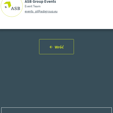
ASB Group Events
Event Team
events_pl@asbgroup.eu
Wróć