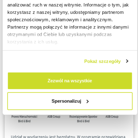
12:00
Zakończenie
analizować ruch w naszej witrynie. Informacje o tym, jak
korzystasz z naszej witryny, udostępniamy partnerom
społecznościowym, reklamowym i analitycznym.
PRELEGENCI
Partnerzy mogą połączyć te informacje z innymi danymi
otrzymanymi od Ciebie lub uzyskanymi podczas
korzystania z ich usług.
Spotkanie odbędzie się w formule seminarium, z udziałem
prawników z kancelarii Bird & Bird oraz ekspertów
podatkowych z ASB Group w składzie:
Pokaż szczegóły
Zezwól na wszystkie
Spersonalizuj
Udział w wydarzeniu jest bezpłatny. W programie przewidziana