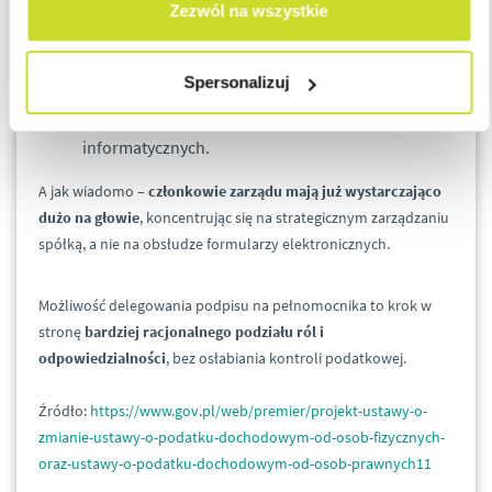
Zezwól na wszystkie
ponoszą odpowiedzialność karnoskarbową,
są angażowani w czysto techniczne aspekty
Spersonalizuj
raportowania,
muszą mierzyć się z błędami systemów
informatycznych.
A jak wiadomo –
członkowie zarządu mają już wystarczająco
dużo na głowie
, koncentrując się na strategicznym zarządzaniu
spółką, a nie na obsłudze formularzy elektronicznych.
Możliwość delegowania podpisu na pełnomocnika to krok w
stronę
bardziej racjonalnego podziału ról i
odpowiedzialności
, bez osłabiania kontroli podatkowej.
Źródło:
https://www.gov.pl/web/premier/projekt-ustawy-o-
zmianie-ustawy-o-podatku-dochodowym-od-osob-fizycznych-
oraz-ustawy-o-podatku-dochodowym-od-osob-prawnych11