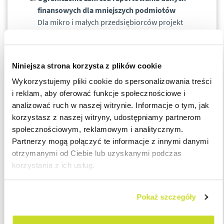
finansowych dla mniejszych podmiotów
Dla mikro i małych przedsiębiorców projekt
przewiduje
ograniczenie obowiązku
raportowania części wskaźników finansowych
w
TPR, co może znacząco uprościć proces
Niniejsza strona korzysta z plików cookie
wypełniania formularza i skrócić czas jego
Wykorzystujemy pliki cookie do spersonalizowania treści
przygotowania.
i reklam, aby oferować funkcje społecznościowe i
Komentarz praktyczny: dobra
analizować ruch w naszej witrynie. Informacje o tym, jak
zmiana dla zarządów
korzystasz z naszej witryny, udostępniamy partnerom
społecznościowym, reklamowym i analitycznym.
Z perspektywy praktyki doradczej projektowane zmiany
Partnerzy mogą połączyć te informacje z innymi danymi
zapowiadają się dobrze
. W szczególności w obszarze
otrzymanymi od Ciebie lub uzyskanymi podczas
podpisywania i składania TPR-C mogą one rozwiązać wiele
korzystania z ich usług.
problemów, które generują napięcia po stronie zarządów
spółek.
Pokaż szczegóły
Członkowie zarządu: