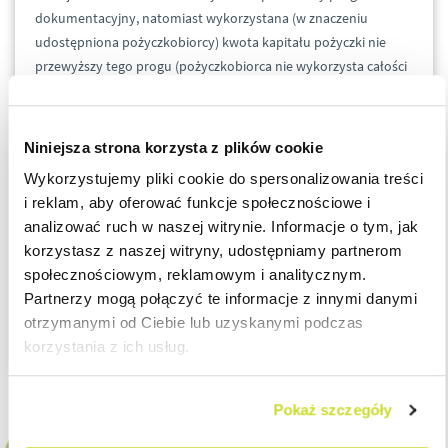
dokumentacyjny, natomiast wykorzystana (w znaczeniu
udostępniona pożyczkobiorcy) kwota kapitału pożyczki nie
przewyższy tego progu (pożyczkobiorca nie wykorzysta całości
udostępnionego kapitału), to spółka na potrzeby ustalenia
obowiązków dokumentacyjnych powinna przyjąć faktycznie
wykorzystaną wartość kapitału pożyczki.
Niniejsza strona korzysta z plików cookie
Wykorzystujemy pliki cookie do spersonalizowania treści
O szczegółach interpretacji można przeczytać w artykule dla
i reklam, aby oferować funkcje społecznościowe i
portalu Infor.pl:
analizować ruch w naszej witrynie. Informacje o tym, jak
korzystasz z naszej witryny, udostępniamy partnerom
Pożyczka a ceny transferowe. Wartość transakcji to wartość
społecznościowym, reklamowym i analitycznym.
wykorzystanego kapitału
Partnerzy mogą połączyć te informacje z innymi danymi
otrzymanymi od Ciebie lub uzyskanymi podczas
korzystania z ich usług.
Pokaż szczegóły
Katarzyna Chajęcka