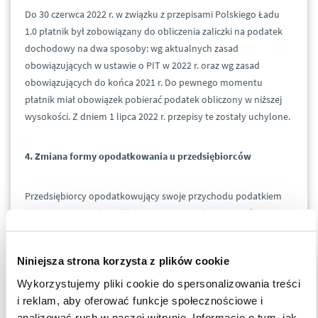
Do 30 czerwca 2022 r. w związku z przepisami Polskiego Ładu
1.0 płatnik był zobowiązany do obliczenia zaliczki na podatek
dochodowy na dwa sposoby: wg aktualnych zasad
obowiązujących w ustawie o PIT w 2022 r. oraz wg zasad
obowiązujących do końca 2021 r. Do pewnego momentu
płatnik miał obowiązek pobierać podatek obliczony w niższej
wysokości. Z dniem 1 lipca 2022 r. przepisy te zostały uchylone.
4. Zmiana formy opodatkowania u przedsiębiorców
Przedsiębiorcy opodatkowujący swoje przychodu podatkiem
liniowym (tj. stawką 19%) lub ryczałtem od przychodów
ewidencjonowanych, będą mogli zmienić formę
opodatkowania na skalę podatkową (tj. 12% do pierwszego
Niniejsza strona korzysta z plików cookie
progu podatkowego oraz 32% powyżej tego progu). Zmiany
będzie można dokonać:
Wykorzystujemy pliki cookie do spersonalizowania treści
i reklam, aby oferować funkcje społecznościowe i
analizować ruch w naszej witrynie. Informacje o tym, jak