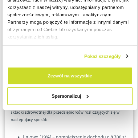
podatek liniowy i ryczałt: po zakończeniu roku
korzystasz z naszej witryny, udostępniamy partnerom
podatkowego, poprzez odpowiedni wybór w
społecznościowym, reklamowym i analitycznym.
zeznaniu rocznym, że podatnik wybiera
Partnerzy mogą połączyć te informacje z innymi danymi
opodatkowanie na zasadach ogólnych dla całego
otrzymanymi od Ciebie lub uzyskanymi podczas
2022 r.,
korzystania z ich usług.
ryczałt: do 22 sierpnia podatnik może złożyć
oświadczenie o rezygnacji z ryczałtu – wówczas od
1 lipca 2022 r. podatnik będzie opodatkowany wg
Pokaż szczegóły
zasad ogólnych (będzie to tzw. rozliczenie
hybrydowe).
Zezwól na wszystkie
5. Możliwość częściowego odliczenia składki zdrowotnej dla
przedsiębiorców
Spersonalizuj
Polski Ład 2.0 przywrócił możliwość częściowego odliczenia
składki zdrowotnej dla przedsiębiorców rozliczających się w
następujący sposób:
liniowo (19%) – pomniejszenie dochodu o 8 700 zł