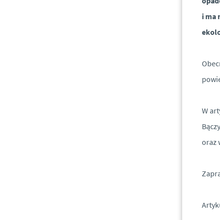
opad
i ma 
ekol
Obecn
powie
W art
Bączy
oraz 
Zapra
Artyk