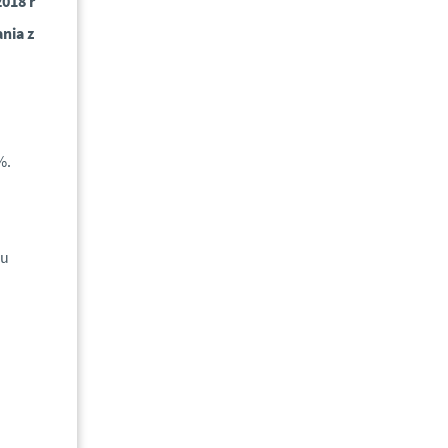
018 r
nia z
%.
zu