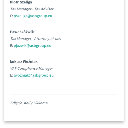
Piotr Szeliga
Tax Manager - Tax Adviser
E:
pszeliga@asbgroup.eu
Paweł Jóźwik
Tax Manager - Attorney-at-law
E:
pjozwik@asbgroup.eu
Łukasz Woźniak
VAT Compliance Manager
E:
lwozniak@asbgroup.eu
Zdjęcie: Kelly Sikkema