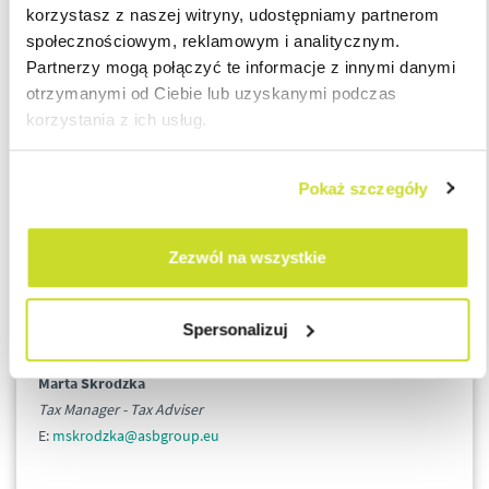
korzystasz z naszej witryny, udostępniamy partnerom
społecznościowym, reklamowym i analitycznym.
Łukasz Bączyk
Partnerzy mogą połączyć te informacje z innymi danymi
Head of Tax, Board Member
otrzymanymi od Ciebie lub uzyskanymi podczas
E:
lbaczyk@asbgroup.eu
korzystania z ich usług.
Anna Szafraniec
CEE VAT Compliance Director
Pokaż szczegóły
E:
aszafraniec@asbgroup.eu
Zezwól na wszystkie
Jarosław Szajkowski
Tax Manager - Tax Adviser
E:
jszajkowski@asbgroup.eu
Spersonalizuj
Marta Skrodzka
Tax Manager - Tax Adviser
E:
mskrodzka@asbgroup.eu