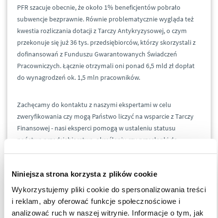
PFR szacuje obecnie, że około 1% beneficjentów pobrało
subwencje bezprawnie. Równie problematycznie wygląda też
kwestia rozliczania dotacji z Tarczy Antykryzysowej, o czym
przekonuje się już 36 tys. przedsiębiorców, którzy skorzystali z
dofinansowań z Funduszu Gwarantowanych Świadczeń
Pracowniczych. Łącznie otrzymali oni ponad 6,5 mld zł dopłat
do wynagrodzeń ok. 1,5 mln pracowników.
Zachęcamy do kontaktu z naszymi ekspertami w celu
zweryfikowania czy mogą Państwo liczyć na wsparcie z Tarczy
Finansowej - nasi eksperci pomogą w ustaleniu statusu
państwa przedsiębiorstwa, określeniu czy przesłanki do
skorzystania z pomocy zostały spełnione oraz oszacowaniu
kwoty subwencji.
Niniejsza strona korzysta z plików cookie
Wykorzystujemy pliki cookie do spersonalizowania treści
Nasze wsparcie obejmuje również swoim zakresem pomoc w
i reklam, aby oferować funkcje społecznościowe i
prawidłowym rozliczeniu z otrzymanych dofinansowań
analizować ruch w naszej witrynie. Informacje o tym, jak
zarówno w ramach Tarczy Finansowej jak i Antykryzysowej.