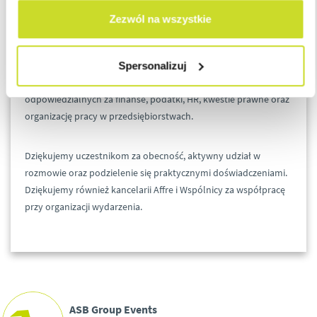
Zezwól na wszystkie
Wydarzenie miało charakter merytoryczny i praktyczny.
Dyskusja koncentrowała się na realnych wyzwaniach, z którymi
mierzą się firmy przy wyborze i zarządzaniu modelami
Spersonalizuj
współpracy. Temat był szczególnie istotny dla osób
odpowiedzialnych za finanse, podatki, HR, kwestie prawne oraz
organizację pracy w przedsiębiorstwach.
Dziękujemy uczestnikom za obecność, aktywny udział w
rozmowie oraz podzielenie się praktycznymi doświadczeniami.
Dziękujemy również kancelarii Affre i Wspólnicy za współpracę
przy organizacji wydarzenia.
ASB Group Events