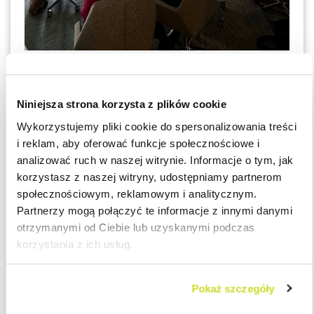
Uczestnicy rozmawiali o elementach, które mogą przesądzać o
uznaniu współpracy za stosunek pracy lub za relację B2B.
Niniejsza strona korzysta z plików cookie
Omówiono również możliwe konsekwencje błędnej kwalifikacji,
Wykorzystujemy pliki cookie do spersonalizowania treści
w tym spory, kontrole, korekty rozliczeń, odpowiedzialność po
i reklam, aby oferować funkcje społecznościowe i
stronie firm oraz ryzyka w obszarze prawa pracy i podatków.
analizować ruch w naszej witrynie. Informacje o tym, jak
korzystasz z naszej witryny, udostępniamy partnerom
Istotną część spotkania poświęcono praktycznym
społecznościowym, reklamowym i analitycznym.
rekomendacjom dla organizacji korzystających z różnych
Partnerzy mogą połączyć te informacje z innymi danymi
modeli współpracy. Poruszono kwestie związane z reakcją na
otrzymanymi od Ciebie lub uzyskanymi podczas
decyzje Państwowej Inspekcji Pracy, rozliczeniami wstecznymi,
korzystania z ich usług.
zapisami umownymi oraz najczęściej występującymi sygnałami
ostrzegawczymi. Zwrócono uwagę na sytuacje, w których
Pokaż szczegóły
formalnie niezależna współpraca może w praktyce wykazywać
cechy charakterystyczne dla stosunku pracy.