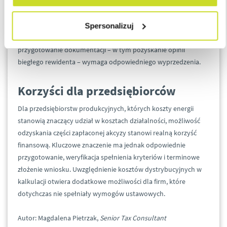
Termin na złożenie wniosku upływa 31 grudnia za poprzedni
Spersonalizuj
rok podatkowy. Choć wydaje się odległy, w praktyce
przygotowanie dokumentacji – w tym pozyskanie opinii
biegłego rewidenta – wymaga odpowiedniego wyprzedzenia.
Korzyści dla przedsiębiorców
Dla przedsiębiorstw produkcyjnych, których koszty energii
stanowią znaczący udział w kosztach działalności, możliwość
odzyskania części zapłaconej akcyzy stanowi realną korzyść
finansową. Kluczowe znaczenie ma jednak odpowiednie
przygotowanie, weryfikacja spełnienia kryteriów i terminowe
złożenie wniosku. Uwzględnienie kosztów dystrybucyjnych w
kalkulacji otwiera dodatkowe możliwości dla firm, które
dotychczas nie spełniały wymogów ustawowych.
Autor: Magdalena Pietrzak,
Senior Tax Consultant