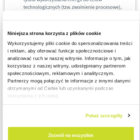
technologicznych (tzw. zwolnienie procesowe),
prowadzić pełne księgi rachunkowe,
oraz ponieść faktyczny koszt akcyzy, czyli zapłacić
ją w ramach ceny nabywanej energii.
Niniejsza strona korzysta z plików cookie
Spełnienie powyższych wymogów jest warunkiem niezbędnym
Wykorzystujemy pliki cookie do spersonalizowania treści
do skutecznego ubiegania się o zwrot części akcyzy za energię
i reklam, aby oferować funkcje społecznościowe i
elektryczną.
analizować ruch w naszej witrynie. Informacje o tym, jak
korzystasz z naszej witryny, udostępniamy partnerom
Procedura zwrotu
społecznościowym, reklamowym i analitycznym.
Partnerzy mogą połączyć te informacje z innymi danymi
Proces ubiegania się o zwrot akcyzy wymaga odpowiedniego
otrzymanymi od Ciebie lub uzyskanymi podczas
przygotowania. W pierwszej kolejności należy przeanalizować,
korzystania z ich usług.
czy przedsiębiorstwo spełnia wszystkie wymogi formalne.
Kolejnym krokiem jest przygotowanie danych finansowych,
Pokaż szczegóły
ustalenie wartości należnego zwrotu oraz potwierdzenie
wyliczeń przez biegłego rewidenta. Dopiero na tej podstawie
możliwe jest złożenie kompletnego wniosku wraz z
Zezwól na wszystkie
wymaganymi załącznikami.