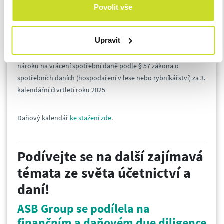
nároku na vrácení spotřební daně podle § 56a zákona o
Povolit vše
spotřebních daních (ostatní benzíny) za 3. kalendářní čtvrtletí
roku 2025
Upravit
31.
12.
2025 SPOTŘEBNÍ DAŇ:
Daňové přiznání k uplatnění
nároku na vrácení spotřební daně podle § 57 zákona o
spotřebních daních (hospodaření v lese nebo rybníkářství) za 3.
kalendářní čtvrtletí roku 2025
Daňový kalendář
ke stažení zde
.
Podívejte se na další zajímavá
témata ze světa účetnictví a
daní!
ASB Group se podílela na
finančním a daňovém due diligence