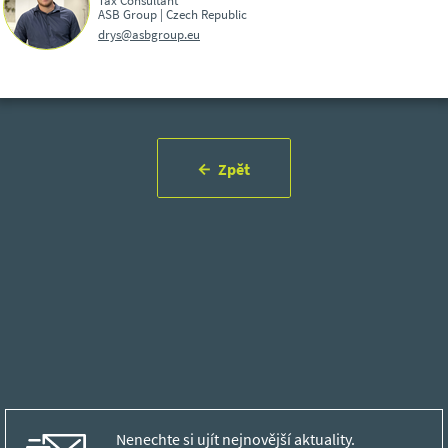
ASB Group | Czech Republic
drys@asbgroup.eu
Zpět
Nenechte si ujít nejnovější aktuality.