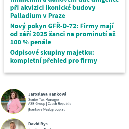
při akvizici ikonické budovy
Palladium v Praze
Nový pokyn GFŘ-D-72: Firmy mají
od září 2025 šanci na prominutí až
100 % penále
Odpisové skupiny majetku:
kompletní přehled pro firmy
Jaroslava Hanková
Senior Tax Manager
ASB Group | Czech Republic
jhankova@asbgroup.eu
David Rys
Tax Consultant