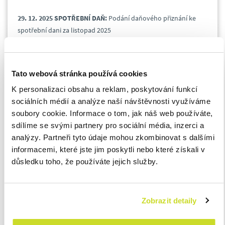
29.
12.
2025 SPOTŘEBNÍ DAŇ:
Podání daňového přiznání ke
spotřební dani za listopad 2025
31.
12.
2025 DAŇ Z PŘIDANÉ HODNOTY:
Splatnost daně a
podání daňového přiznání k OSS – dovozní režim za listopad
Tato webová stránka používá cookies
2025
K personalizaci obsahu a reklam, poskytování funkcí
sociálních médií a analýze naší návštěvnosti využíváme
31.
12.
2025 SRÁŽKOVÁ DAŇ:
Odvod daně vybírané srážkou
soubory cookie. Informace o tom, jak náš web používáte,
podle zvláštní sazby daně za listopad 2025
sdílíme se svými partnery pro sociální média, inzerci a
analýzy. Partneři tyto údaje mohou zkombinovat s dalšími
informacemi, které jste jim poskytli nebo které získali v
31.
12.
2025 SPOTŘEBNÍ DAŇ:
Daňové přiznání k uplatnění
důsledku toho, že používáte jejich služby.
nároku na vrácení spotřební daně podle § 56 zákona o
spotřebních daních (výroba tepla) za 3. kalendářní čtvrtletí
roku 2025
Zobrazit detaily
31.
12.
2025 SPOTŘEBNÍ DAŇ:
Daňové přiznání k uplatnění