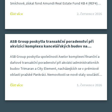
Smíchově, získal fond Amundi Real Estate Fund KB 4 (REF4)
od společnosti Invesco Real Estate.
Číst více
2. července 2026
ASB Group poskytla transakční poradenství při
akvizici komplexu kancelářských budov na
pražské Pankráci
ASB Group poskytla společnosti Axelor komplexní finanční a
daňové transakční poradenství při akvizici administrativních
budov Trimaran a City Element, nacházejících se v prémiové
oblasti pražské Pankráci. Nemovitosti se nově staly součástí
portfolia retailového realitního fondu Aurelia, který právě
Číst více
1. července 2026
pod skupinu Axelor spadá. Transakce se pohybovala v řádu
miliard korun.