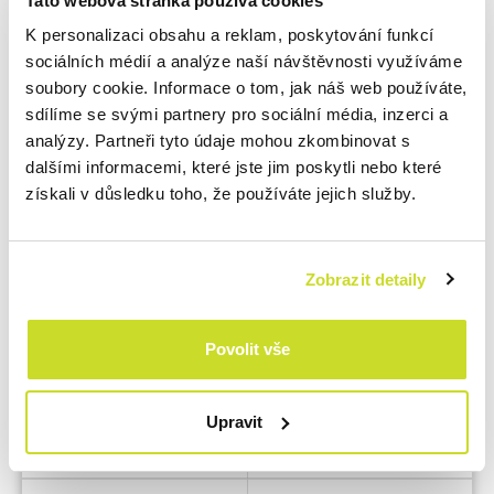
Tato webová stránka používá cookies
Seznamte se s klíčovými lidmi
K personalizaci obsahu a reklam, poskytování funkcí
sociálních médií a analýze naší návštěvnosti využíváme
soubory cookie. Informace o tom, jak náš web používáte,
sdílíme se svými partnery pro sociální média, inzerci a
analýzy. Partneři tyto údaje mohou zkombinovat s
dalšími informacemi, které jste jim poskytli nebo které
získali v důsledku toho, že používáte jejich služby.
Potřeby našich klientů jsou
vždy na prvním místě
Zobrazit detaily
Povolit vše
Upravit