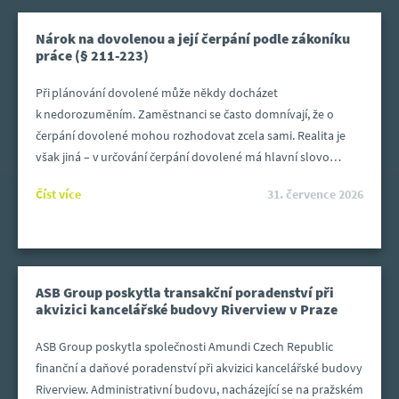
Nárok na dovolenou a její čerpání podle zákoníku
práce (§ 211-223)
Při plánování dovolené může někdy docházet
k nedorozuměním. Zaměstnanci se často domnívají, že o
čerpání dovolené mohou rozhodovat zcela sami. Realita je
však jiná – v určování čerpání dovolené má hlavní slovo
zaměstnavatel. Pravidla pro nárok na dovolenou, její výpočet
Číst více
31. července 2026
i samotné čerpání upravuje zákoník práce v § 211–223. Proč
tomu tak je, kterými pravidly bychom se měli řídit a kdy může
do plánování dovolené zaměstnanec zasáhnout,
vysvětlujeme krok za krokem v tomto článku – od vzniku
nároku, přes počet dní dovolené, až po nařízení dovolené
ASB Group poskytla transakční poradenství při
zaměstnavatelem.
akvizici kancelářské budovy Riverview v Praze
ASB Group poskytla společnosti Amundi Czech Republic
finanční a daňové poradenství při akvizici kancelářské budovy
Riverview. Administrativní budovu, nacházející se na pražském